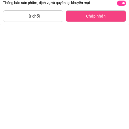
Thông báo sản phẩm, dịch vụ và quyền lợi khuyến mại
Siêu thị
Thêm vào giỏ
Mua Ngay
còn hàng
Từ chối
Chấp nhận
Combo 2 Bánh Viên Boro 70G
Combo 2 Rong biển hữu cơ rắc
cơm vị rau củ Alvins (21g)
Đã bán
20K+
Đã bán
50K+
81.200đ
-30%
163.800đ
-30%