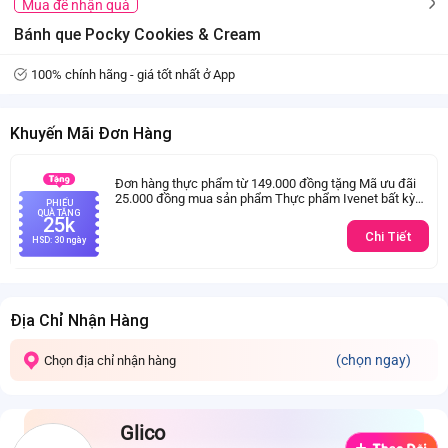
Mua để nhận quà
Bánh que Pocky Cookies & Cream
100% chính hãng - giá tốt nhất ở App
Khuyến Mãi Đơn Hàng
Đơn hàng thực phẩm từ 149.000 đồng tặng Mã ưu đãi
25.000 đồng mua sản phẩm Thực phẩm Ivenet bất kỳ
PHIẾU
(Trừ sản phẩm sữa thay thể sữa mẹ cho trẻ dưới 24
QUÀ TẶNG
25k
tháng tuổi)
Chi Tiết
HSD: 30 ngày
Địa Chỉ Nhận Hàng
(chọn ngay)
Chọn địa chỉ nhận hàng
Glico