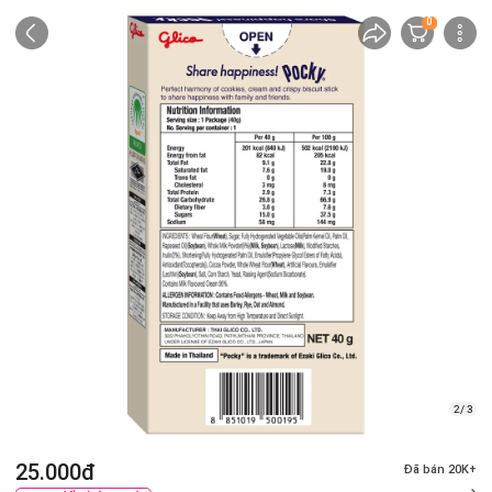
0
2/ 3
25.000đ
Đã bán 20K+