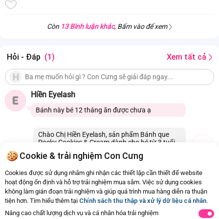
Còn
13 Bình luận khác
, Bấm vào để xem
Hỏi - Đáp
(1)
Xem tất cả
Hiền Eyelash
E
Bánh này bé 12 tháng ăn được chưa ạ
Chào Chị Hiền Eyelash, sản phẩm Bánh que
Pocky Cookies & Cream dành cho bé từ 3 tuổi
trở lên ạ. Cảm ơn Chị.
Cookie & trải nghiệm Con Cưng
29/10/2020 13:40
1
Cookies được sử dụng nhằm ghi nhận các thiết lập cần thiết để website
hoạt động ổn định và hỗ trợ trải nghiệm mua sắm. Việc sử dụng cookies
không làm gián đoạn trải nghiệm và giúp quá trình mua hàng diễn ra thuận
Còn
1 Hỏi - Đáp khác
, Bấm vào để xem
tiện hơn. Tìm hiểu thêm tại
Chính sách thu thập và xử lý dữ liệu cá nhân
.
Nâng cao chất lượng dịch vụ và cá nhân hóa trải nghiệm