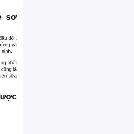
ẻ sơ
đầu đời.
rưởng và
 sinh.
ặng phải
 cũng là
tiên sữa
được