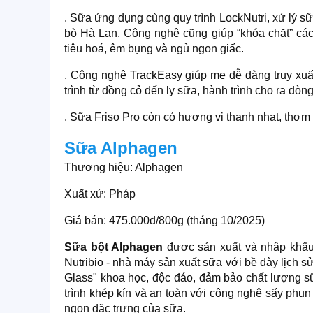
. Sữa ứng dụng cùng quy trình LockNutri, xử lý s
bò Hà Lan. Công nghệ cũng giúp “khóa chặt” các 
tiêu hoá, êm bụng và ngủ ngon giấc.
. Công nghệ TrackEasy giúp mẹ dễ dàng truy xuất
trình từ đồng cỏ đến ly sữa, hành trình cho ra dò
. Sữa Friso Pro còn có hương vị thanh nhạt, thơ
Sữa Alphagen
Thương hiệu: Alphagen
Xuất xứ: Pháp
Giá bán: 475.000đ/800g (tháng 10/2025)
Sữa bột Alphagen
được sản xuất và nhập khẩ
Nutribio - nhà máy sản xuất sữa với bề dày lịch s
Glass" khoa học, độc đáo, đảm bảo chất lượng s
trình khép kín và an toàn với công nghệ sấy phun
ngon đặc trưng của sữa.