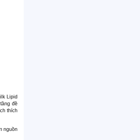
lk Lipid
 tầng đề
ch thích
ến nguồn