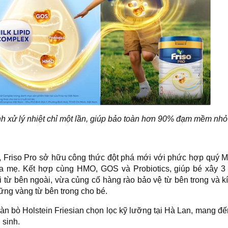
nh xử lý nhiệt chỉ một lần, giúp bảo toàn hơn 90% đạm mềm nhỏ
 Friso Pro sở hữu công thức đột phá mới với phức hợp quý Mi
a mẹ. Kết hợp cùng HMO, GOS và Probiotics, giúp bé xây 3
từ bên ngoài, vừa củng cố hàng rào bảo vệ từ bên trong và kí
vững vàng từ bên trong cho bé.
n bò Holstein Friesian chọn lọc kỹ lưỡng tại Hà Lan, mang đ
 sinh.