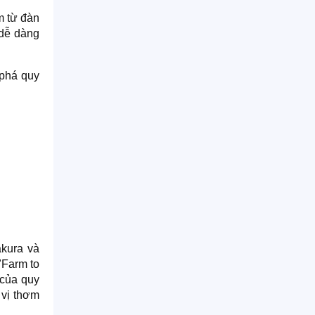
m từ đàn
 dễ dàng
 phá quy
akura và
"Farm to
 của quy
 vị thơm