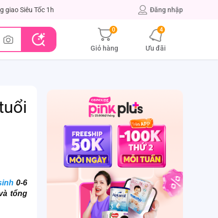
g giao Siêu Tốc 1h
Đăng nhập
0
4
Giỏ hàng
Ưu đãi
tuổi
sinh
0-6
và tổng