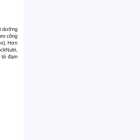
ôi dưỡng
pro công
ex). Hơn
ckNutri,
n tử đạm