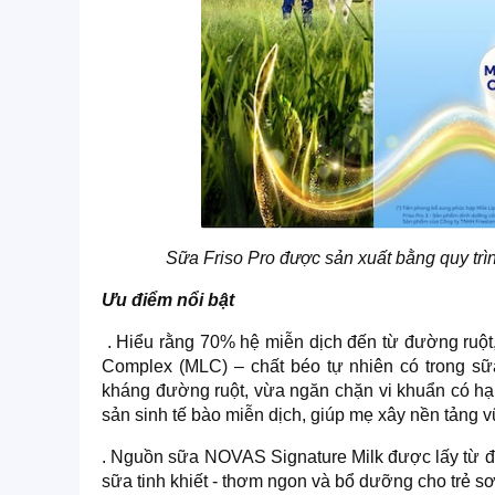
Sữa Friso Pro được sản xuất bằng quy trì
Ưu điểm nổi bật
. Hiểu rằng 70% hệ miễn dịch đến từ đường ruột,
Complex (MLC) – chất béo tự nhiên có trong sữ
kháng đường ruột, vừa ngăn chặn vi khuẩn có hại 
sản sinh tế bào miễn dịch, giúp mẹ xây nền tảng 
. Nguồn sữa NOVAS Signature Milk được lấy từ đà
sữa tinh khiết - thơm ngon và bổ dưỡng cho trẻ sơ