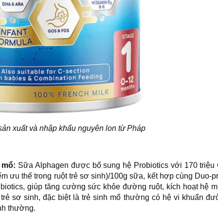
ản xuất và nhập khẩu nguyên lon từ Pháp
h mổ:
Sữa Alphagen được bổ sung hệ Probiotics với 170 triệu
ếm ưu thế trong ruột trẻ sơ sinh)/100g sữa, kết hợp cùng Duo-pr
iotics, giúp tăng cường sức khỏe đường ruột, kích hoạt hệ m
 trẻ sơ sinh, đặc biệt là trẻ sinh mổ thường có hệ vi khuẩn đư
nh thường.