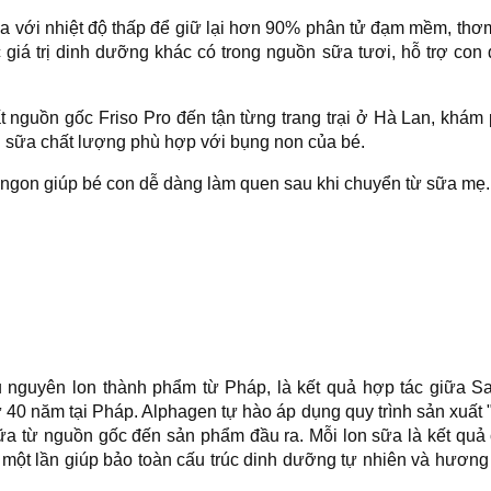
ữa với nhiệt độ thấp để giữ lại hơn 90% phân tử đạm mềm, thơ
giá trị dinh dưỡng khác có trong nguồn sữa tươi, hỗ trợ con
 nguồn gốc Friso Pro đến tận từng trang trại ở Hà Lan, khám
ng sữa chất lượng phù hợp với bụng non của bé.
m ngon giúp bé con dễ dàng làm quen sau khi chuyển từ sữa mẹ.
u nguyên lon
thành phẩm
từ Pháp, là kết quả hợp tác giữa S
ử 40 năm tại Pháp. Alphagen tự hào áp dụng quy trình sản xuất 
ữa từ nguồn gốc đến sản phẩm đầu ra. Mỗi lon sữa là kết quả
 một lần giúp bảo toàn cấu trúc dinh dưỡng tự nhiên và hương