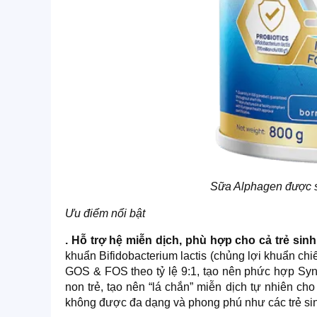
Sữa Alphagen được s
Ưu điểm nổi bật
. Hỗ trợ hệ miễn dịch, phù hợp cho cả trẻ sin
khuẩn Bifidobacterium lactis (chủng lợi khuẩn chi
GOS & FOS theo tỷ lệ 9:1, tạo nên phức hợp Synb
non trẻ, tạo nên “lá chắn” miễn dịch tự nhiên cho
không được đa dạng và phong phú như các trẻ si