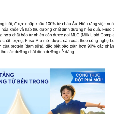
áng tuổi, được nhập khẩu 100% từ châu Âu. Hiểu rằng việc nu
êu hóa khỏe và hấp thu dưỡng chất dinh dưỡng hiệu quả, Friso 
ng hợp chất béo tự nhiên còn được gọi MLC (Milk Lipid Compl
 chất lượng, Friso Pro mới được sản xuất theo công nghệ Lo
ên của protein (đạm sữa), đặc biệt bảo toàn hơn 90% các phâ
ấp thu các dưỡng chất dinh dưỡng dễ dàng.