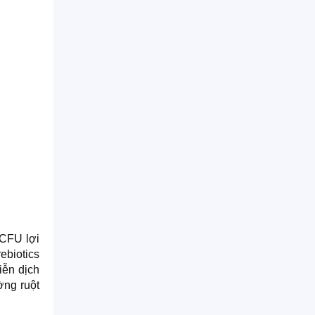
 CFU lợi
ebiotics
iễn dịch
ờng ruột