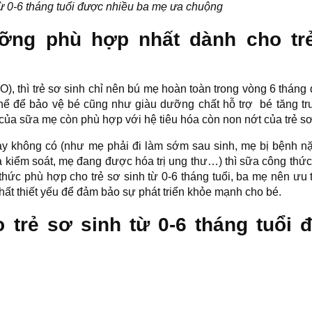
 từ 0-6 tháng tuổi được nhiều ba mẹ ưa chuộng
ưỡng phù hợp nhất dành cho tr
, thì trẻ sơ sinh chỉ nên bú mẹ hoàn toàn trong vòng 6 tháng 
hể để bảo vệ bé cũng như giàu dưỡng chất hỗ trợ bé tăng t
 của sữa mẹ còn phù hợp với hệ tiêu hóa còn non nớt của trẻ sơ
ay không có (như mẹ phải đi làm sớm sau sinh, mẹ bị bệnh n
 kiểm soát, mẹ đang được hóa trị ung thư…) thì sữa công thức
hức phù hợp cho trẻ sơ sinh từ 0-6 tháng tuổi, ba mẹ nên ưu 
hất thiết yếu để đảm bảo sự phát triển khỏe mạnh cho bé.
o trẻ sơ sinh từ 0-6 tháng tuổi 