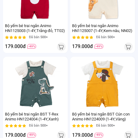
Bộ yếm bé trai ngắn Animo
Bộ yếm bé trai ngắn Animo
HN1125003 (1-4Y,Trắng-đỏ, TT02)
HN1125007 (1-4Y,Kem-nâu, NN02)
Đã bán
500+
Đã bán
500+
179.000đ
179.000đ
-49%
-49%
Bộ yếm bé trai ngắn BST T-Rex
Bộ yếm bé trai ngắn BST Cún con
Animo HN1224004 (1-4Y,Xanh)
Animo HN1224009 (1-4Y,Vàng)
Đã bán
500+
Đã bán
500+
179.000đ
179.000đ
-49%
-49%