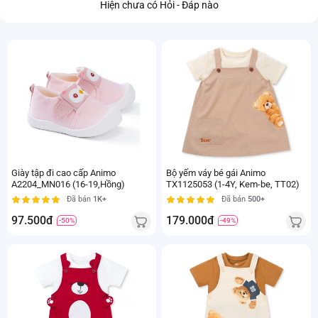
Hiện chưa có Hỏi - Đáp nào
Giày tập đi cao cấp Animo
Bộ yếm váy bé gái Animo
A2204_MN016 (16-19,Hồng)
TX1125053 (1-4Y, Kem-be, TT02)
Đã bán
1K+
Đã bán
500+
97.500đ
179.000đ
-50%
-49%