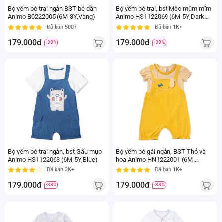
Bộ yếm bé trai ngắn BST bé dần
Bộ yếm bé trai, bst Mèo mũm mĩm
Animo B0222005 (6M-3Y,Vàng)
Animo HS1122069 (6M-5Y,Dark
Beige)
Đã bán
500+
Đã bán
1K+
179.000đ
179.000đ
-38%
-38%
Bộ yếm bé trai ngắn, bst Gấu mụp
Bộ yếm bé gái ngắn, BST Thỏ và
Animo HS1122063 (6M-5Y,Blue)
hoa Animo HN1222001 (6M-
6Y,Vàng)
Đã bán
2K+
Đã bán
1K+
179.000đ
179.000đ
-38%
-38%