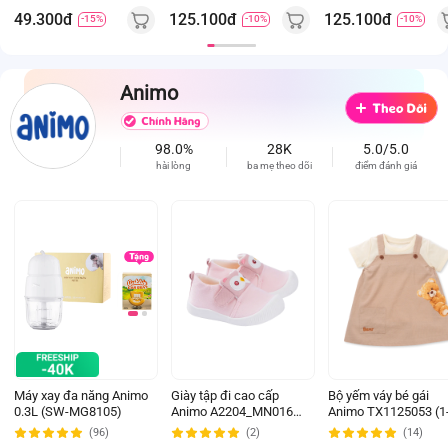
(1-4Y Xanh dương)
(1-4Y Cam-Kem)
49.300đ
125.100đ
125.100đ
-15%
-10%
-10%
Animo
98.0%
28K
5.0/5.0
hài lòng
ba mẹ theo dõi
điểm đánh giá
Máy xay đa năng Animo
Giày tập đi cao cấp
Bộ yếm váy bé gái
0.3L (SW-MG8105)
Animo A2204_MN016
Animo TX1125053 (1
(16-19,Hồng)
4Y, Kem-be, TT02)
(96)
(2)
(14)