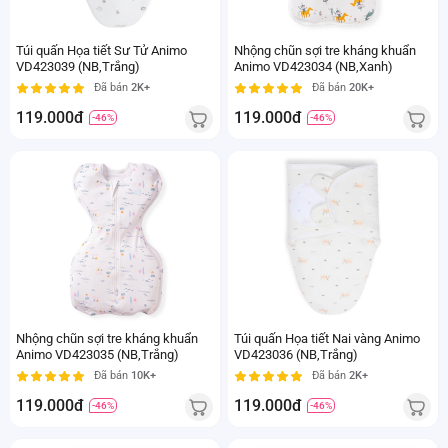
Túi quấn Họa tiết Sư Tử Animo
Nhộng chũn sợi tre kháng khuẩn
VD423039 (NB,Trắng)
Animo VD423034 (NB,Xanh)
Đã bán
2K+
Đã bán
20K+
119.000đ
119.000đ
-46%
-46%
Nhộng chũn sợi tre kháng khuẩn
Túi quấn Họa tiết Nai vàng Animo
Animo VD423035 (NB,Trắng)
VD423036 (NB,Trắng)
Đã bán
10K+
Đã bán
2K+
119.000đ
119.000đ
-46%
-46%