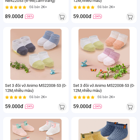
NB422053 (6-9M,cam-trắng)
12M,nhiều màu)
Đã bán
2K+
Đã bán
2K+
89.000đ
59.000đ
-36%
-34%
Set 3 đôi vớ Animo M522008-53 (0-
Set 3 đôi vớ Animo M522008-53 (0-
12M,nhiều màu)
12M,nhiều màu)
Đã bán
2K+
Đã bán
2K+
59.000đ
59.000đ
-34%
-34%