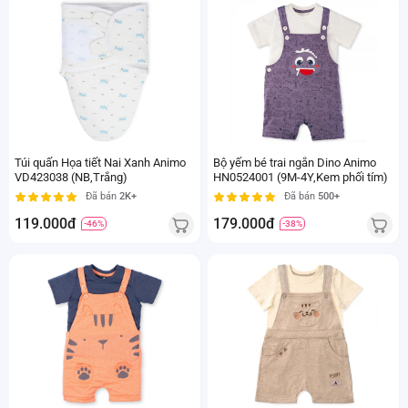
Túi quấn Họa tiết Nai Xanh Animo
Bộ yếm bé trai ngắn Dino Animo
VD423038 (NB,Trắng)
HN0524001 (9M-4Y,Kem phối tím)
Đã bán
2K+
Đã bán
500+
119.000đ
179.000đ
-46%
-38%