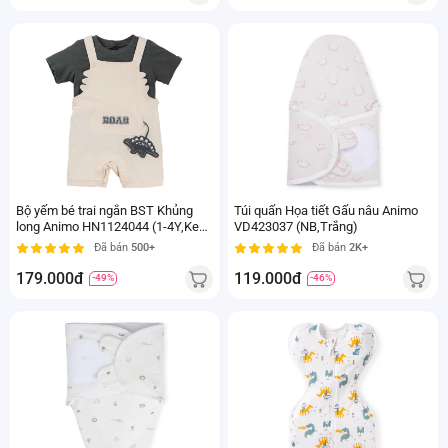
Bộ yếm bé trai ngắn BST Khủng
Túi quấn Họa tiết Gấu nâu Animo
long Animo HN1124044 (1-4Y,Kem
VD423037 (NB,Trắng)
phối xanh)
Đã bán
500+
Đã bán
2K+
179.000đ
119.000đ
-49%
-46%