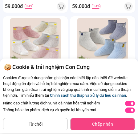
59.000đ
59.000đ
-34%
-34%
Cookie & trải nghiệm Con Cưng
Set 5 đôi vớ Animo M522011-44
Set 3 đôi vớ Animo M522011-42
Cookies được sử dụng nhằm ghi nhận các thiết lập cần thiết để website
(12M-3Y,nhiều màu)
(12-3Y,nhiều màu)
hoạt động ổn định và hỗ trợ trải nghiệm mua sắm. Việc sử dụng cookies
Đã bán
2K+
Đã bán
2K+
không làm gián đoạn trải nghiệm và giúp quá trình mua hàng diễn ra thuận
59.000đ
59.000đ
-34%
-34%
tiện hơn. Tìm hiểu thêm tại
Chính sách thu thập và xử lý dữ liệu cá nhân
.
Nâng cao chất lượng dịch vụ và cá nhân hóa trải nghiệm
Thông báo sản phẩm, dịch vụ và quyền lợi khuyến mại
CHỈ BÁN TẠI CỬA HÀNG
Tìm Sản Phẩm Tương Tự
Từ chối
Chấp nhận