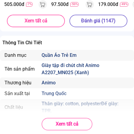
505.000đ
97.500đ
179.000đ
-7%
-50%
-49%
Xem tất cả
Đánh giá (1147)
Thông Tin Chi Tiết
Danh mục
Quần Áo Trẻ Em
Giày tập đi chút chít Animo
Tên sản phẩm
A2207_MN025 (Xanh)
Thương hiệu
Animo
Sản xuất tại
Trung Quốc
Thân giày: cotton, polyesterĐế giày:
Chất liệu
TPR.
Độ tuổi phù hợp
Bé từ 1-3 tuổi
Xem tất cả
. Đế giày có gắn kèn tạo âm thanh chút chít vui tai mỗi khi 