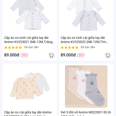
Cặp áo sơ sinh cài giữa tay dài
Cặp áo sơ sinh cài giữa tay dài
Animo KV223021 (NB-12M,Trắng
Animo KV223022 (NB-12M,Tím
họa tiết_Tím)
họa tiết_Trắng)
Đã bán
2K+
Đã bán
2K+
89.000đ
89.000đ
-36%
-36%
Cặp áo ss cài giữa tay dài Animo
Set 3 đôi vớ Animo M522007-50 (0-