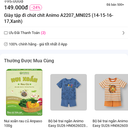
195.000đ
Đã bán 500+
149.000đ
-24%
Giày tập đi chút chít Animo A2207_MN025 (14-15-16-
17,Xanh)
Ưu Đãi Thanh Toán
(2)
100% chính hãng - giá tốt nhất ở App
Thường Được Mua Cùng
Nui xoắn rau củ Anpaso
Bộ bé trai ngắn Animo
Bộ bé trai ngắn Animo
100g
Easy SU26 HN0626023
Easy SU26 HN062603