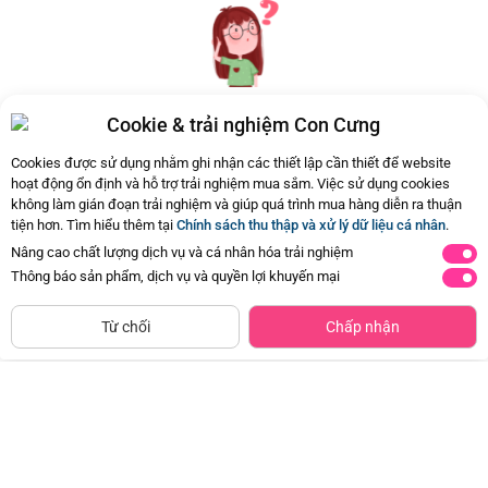
Cookie & trải nghiệm Con Cưng
Hiện chưa có Hỏi - Đáp nào
Cookies được sử dụng nhằm ghi nhận các thiết lập cần thiết để website
hoạt động ổn định và hỗ trợ trải nghiệm mua sắm. Việc sử dụng cookies
không làm gián đoạn trải nghiệm và giúp quá trình mua hàng diễn ra thuận
tiện hơn. Tìm hiểu thêm tại
Chính sách thu thập và xử lý dữ liệu cá nhân
.
Nâng cao chất lượng dịch vụ và cá nhân hóa trải nghiệm
Thông báo sản phẩm, dịch vụ và quyền lợi khuyến mại
CHỈ BÁN TẠI CỬA HÀNG
Tìm Sản Phẩm Tương Tự
Từ chối
Chấp nhận
Giày tập đi cao cấp Animo
Bộ yếm bé trai ngắn Animo
A2204_MN016 (16-19,Hồng)
HN1125007 (1-4Y,Kem-nâu, NN02)
Đã bán
1K+
Đã bán
500+
97.500đ
179.000đ
-50%
-49%