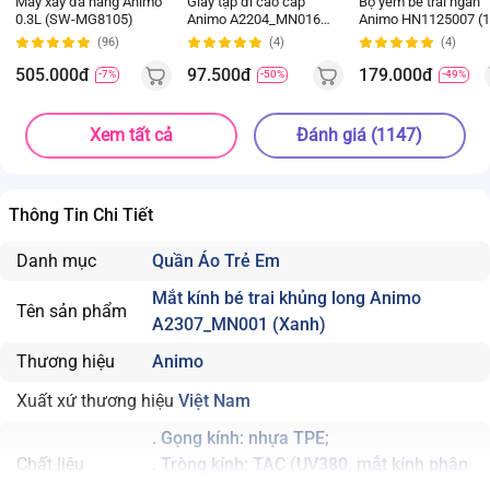
Máy xay đa năng Animo
Giày tập đi cao cấp
Bộ yếm bé trai ngắn
0.3L (SW-MG8105)
Animo A2204_MN016
Animo HN1125007 (1
(16-19,Hồng)
4Y,Kem-nâu, NN02)
(96)
(4)
(4)
505.000đ
97.500đ
179.000đ
-7%
-50%
-49%
Xem tất cả
Đánh giá (1147)
Thông Tin Chi Tiết
Danh mục
Quần Áo Trẻ Em
Mắt kính bé trai khủng long Animo
Tên sản phẩm
A2307_MN001 (Xanh)
Thương hiệu
Animo
Xuất xứ thương hiệu
Việt Nam
. Gọng kính: nhựa TPE;
Chất liệu
. Tròng kính: TAC (UV380, mắt kính phân