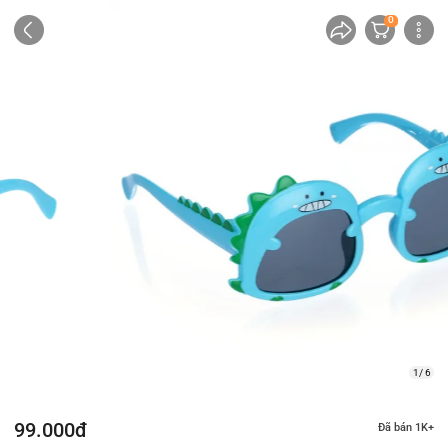
0
2/ 6
99.000đ
Đã bán 1K+