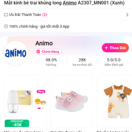
Mắt kính bé trai khủng long
Animo
A2307_MN001 (Xanh)
Ưu Đãi Thanh Toán
(2)
100% chính hãng - giá tốt nhất ở App
Animo
98.0%
28K
5.0/5.0
hài lòng
ba mẹ theo dõi
điểm đánh giá