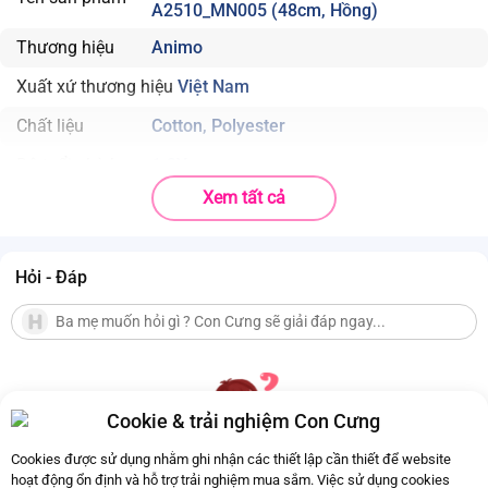
A2510_MN005 (48cm, Hồng)
Thương hiệu
Animo
Xuất xứ thương hiệu
Việt Nam
Chất liệu
Cotton, Polyester
Độ tuổi phù hợp
1-3Y
Xem tất cả
Họa tiết hoa, dâu và cà rốt nhỏ xinh
, mang đến vẻ đáng
yêu tinh tế thay vì quá nổi bật, phù hợp cho các bé thích
phong cách dịu dàng.
Hỏi - Đáp
Tai gấu 3D đính trên đỉnh nón
, tạo hiệu ứng “cute” tự
nhiên, giúp bé trông dễ thương trong mọi góc chụp.
Vành nón rộng vừa phải
, bảo vệ tốt vùng mặt và cổ bé
khỏi nắng trực tiếp mà vẫn giữ form nhẹ nhàng, mềm
mại.
Cookie & trải nghiệm Con Cưng
Cookies được sử dụng nhằm ghi nhận các thiết lập cần thiết để website
hoạt động ổn định và hỗ trợ trải nghiệm mua sắm. Việc sử dụng cookies