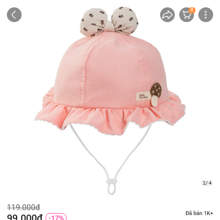
0
2/ 4
119.000đ
Đã bán 1K+
99.000đ
-17%