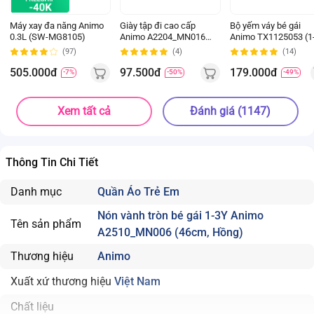
Máy xay đa năng Animo
Giày tập đi cao cấp
Bộ yếm váy bé gái
0.3L (SW-MG8105)
Animo A2204_MN016
Animo TX1125053 (1
(16-19,Hồng)
4Y, Kem-be, TT02)
(97)
(4)
(14)
505.000đ
97.500đ
179.000đ
-7%
-50%
-49%
Xem tất cả
Đánh giá (1147)
Thông Tin Chi Tiết
Danh mục
Quần Áo Trẻ Em
Nón vành tròn bé gái 1-3Y Animo
Tên sản phẩm
A2510_MN006 (46cm, Hồng)
Thương hiệu
Animo
Xuất xứ thương hiệu
Việt Nam
Chất liệu