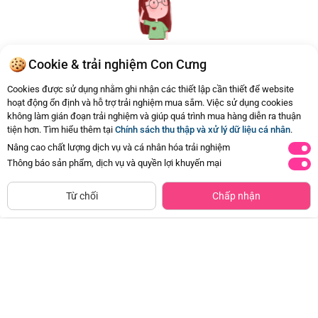
Cookie & trải nghiệm Con Cưng
Hiện chưa có Hỏi - Đáp nào
Cookies được sử dụng nhằm ghi nhận các thiết lập cần thiết để website
hoạt động ổn định và hỗ trợ trải nghiệm mua sắm. Việc sử dụng cookies
không làm gián đoạn trải nghiệm và giúp quá trình mua hàng diễn ra thuận
tiện hơn. Tìm hiểu thêm tại
Chính sách thu thập và xử lý dữ liệu cá nhân
.
Nâng cao chất lượng dịch vụ và cá nhân hóa trải nghiệm
Thông báo sản phẩm, dịch vụ và quyền lợi khuyến mại
CHỈ BÁN TẠI CỬA HÀNG
Tìm Sản Phẩm Tương Tự
Từ chối
Chấp nhận
Giày tập đi cao cấp Animo
Bộ yếm váy bé gái Animo
A2204_MN016 (16-19,Hồng)
TX1125053 (1-4Y, Kem-be, TT02)
Đã bán
1K+
Đã bán
500+
97.500đ
179.000đ
-50%
-49%