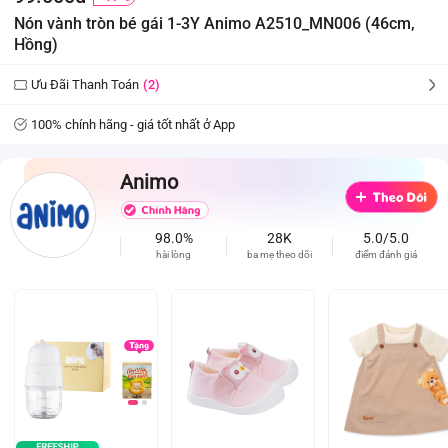
Nón vành tròn bé gái 1-3Y Animo A2510_MN006 (46cm,
Hồng)
Ưu Đãi Thanh Toán
(2)
100% chính hãng - giá tốt nhất ở App
Animo
98.0%
28K
5.0/5.0
hài lòng
ba mẹ theo dõi
điểm đánh giá