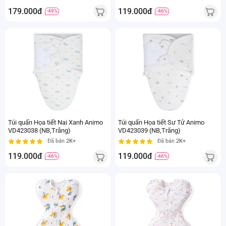
179.000đ
119.000đ
-49%
-46%
Túi quấn Họa tiết Nai Xanh Animo
Túi quấn Họa tiết Sư Tử Animo
VD423038 (NB,Trắng)
VD423039 (NB,Trắng)
Đã bán
2K+
Đã bán
2K+
119.000đ
119.000đ
-46%
-46%