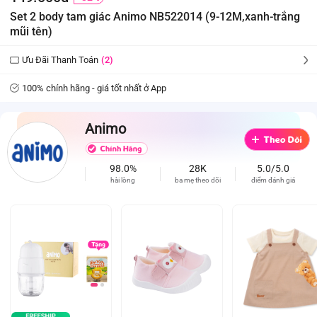
Set 2 body tam giác Animo NB522014 (9-12M,xanh-trắng
mũi tên)
Ưu Đãi Thanh Toán
(2)
100% chính hãng - giá tốt nhất ở App
Animo
98.0%
28K
5.0/5.0
hài lòng
ba mẹ theo dõi
điểm đánh giá