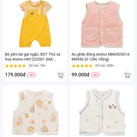
Bộ yếm bé gái ngắn, BST Thỏ và
Áo ghile đông Animo MN0925014-
hoa Animo HN1222001 (6M-
M9536 (0-12M, Hồng)
6Y,Vàng)
Đã bán
1K+
Đã bán
500+
179.000đ
99.000đ
-38%
-38%