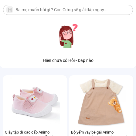
Hiện chưa có Hỏi - Đáp nào
Giày tập đi cao cấp Animo
Bộ yếm váy bé gái Animo