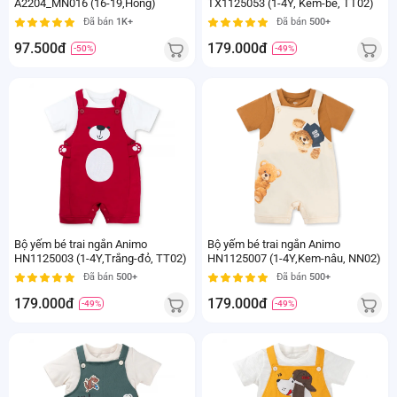
A2204_MN016 (16-19,Hồng)
TX1125053 (1-4Y, Kem-be, TT02)
Đã bán
1K+
Đã bán
500+
97.500đ
179.000đ
-50%
-49%
Bộ yếm bé trai ngắn Animo
Bộ yếm bé trai ngắn Animo
HN1125003 (1-4Y,Trắng-đỏ, TT02)
HN1125007 (1-4Y,Kem-nâu, NN02)
Đã bán
500+
Đã bán
500+
179.000đ
179.000đ
-49%
-49%