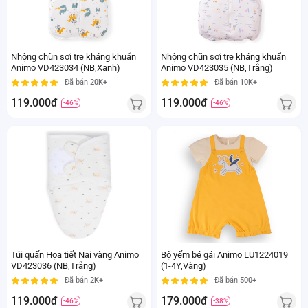
Nhộng chũn sợi tre kháng khuẩn
Nhộng chũn sợi tre kháng khuẩn
Animo VD423034 (NB,Xanh)
Animo VD423035 (NB,Trắng)
Đã bán
20K+
Đã bán
10K+
119.000đ
119.000đ
-46%
-46%
Túi quấn Họa tiết Nai vàng Animo
Bộ yếm bé gái Animo LU1224019
VD423036 (NB,Trắng)
(1-4Y,Vàng)
Đã bán
2K+
Đã bán
500+
119.000đ
179.000đ
-46%
-38%