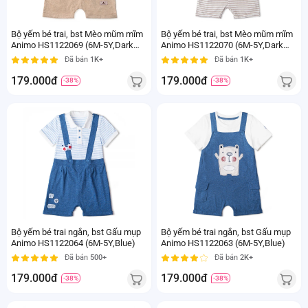
Bộ yếm bé trai, bst Mèo mũm mĩm
Bộ yếm bé trai, bst Mèo mũm mĩm
Animo HS1122069 (6M-5Y,Dark
Animo HS1122070 (6M-5Y,Dark
Beige)
Beige)
Đã bán
1K+
Đã bán
1K+
179.000đ
179.000đ
-38%
-38%
Bộ yếm bé trai ngắn, bst Gấu mụp
Bộ yếm bé trai ngắn, bst Gấu mụp
Animo HS1122064 (6M-5Y,Blue)
Animo HS1122063 (6M-5Y,Blue)
Đã bán
500+
Đã bán
2K+
179.000đ
179.000đ
-38%
-38%