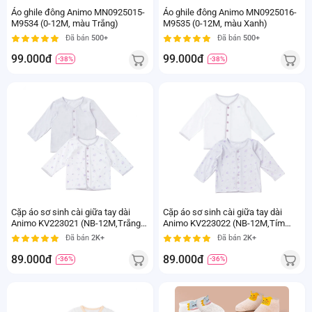
Áo ghile đông Animo MN0925015-
Áo ghile đông Animo MN0925016-
M9534 (0-12M, màu Trắng)
M9535 (0-12M, màu Xanh)
Đã bán
500+
Đã bán
500+
99.000đ
99.000đ
-38%
-38%
Cặp áo sơ sinh cài giữa tay dài
Cặp áo sơ sinh cài giữa tay dài
Animo KV223021 (NB-12M,Trắng
Animo KV223022 (NB-12M,Tím
họa tiết_Tím)
họa tiết_Trắng)
Đã bán
2K+
Đã bán
2K+
89.000đ
89.000đ
-36%
-36%