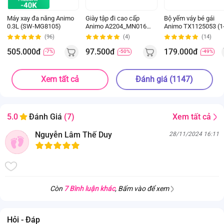
Máy xay đa năng Animo
Giày tập đi cao cấp
Bộ yếm váy bé gái
0.3L (SW-MG8105)
Animo A2204_MN016
Animo TX1125053 (1
(16-19,Hồng)
4Y, Kem-be, TT02)
(96)
(4)
(14)
505.000đ
97.500đ
179.000đ
-7%
-50%
-49%
Xem tất cả
Đánh giá (1147)
Xem tất cả
5.0
Đánh Giá
(7)
Nguyễn Lâm Thế Duy
28/11/2024 16:11
Còn
7 Bình luận khác
, Bấm vào để xem
Hỏi - Đáp