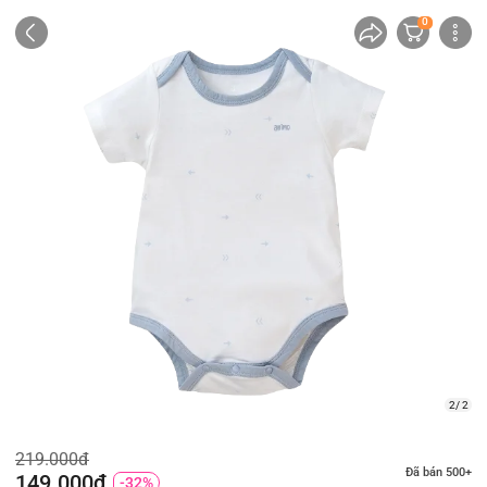
0
2/ 2
219.000đ
Đã bán 500+
149.000đ
-32%