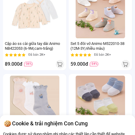
Cặp áo ss cài giữa tay dài Animo
Set 5 đôi vớ Animo M522010-38
NB422053 (6-9M,cam-trắng)
(12M-3Y,nhiều màu)
Đã bán
2K+
Đã bán
2K+
89.000đ
59.000đ
-36%
-34%
Cookie & trải nghiệm Con Cưng
Set 3 đôi vớ Animo M522007-50 (0-
Set 3 đôi vớ Animo M522008-53 (0-
Cookies được sử dụng nhằm ghi nhận các thiết lập cần thiết để website