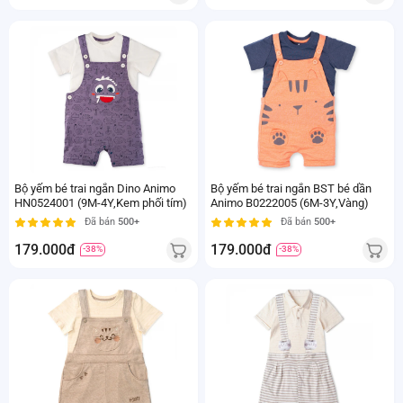
Bộ yếm bé trai ngắn Dino Animo
Bộ yếm bé trai ngắn BST bé dần
HN0524001 (9M-4Y,Kem phối tím)
Animo B0222005 (6M-3Y,Vàng)
Đã bán
500+
Đã bán
500+
179.000đ
179.000đ
-38%
-38%