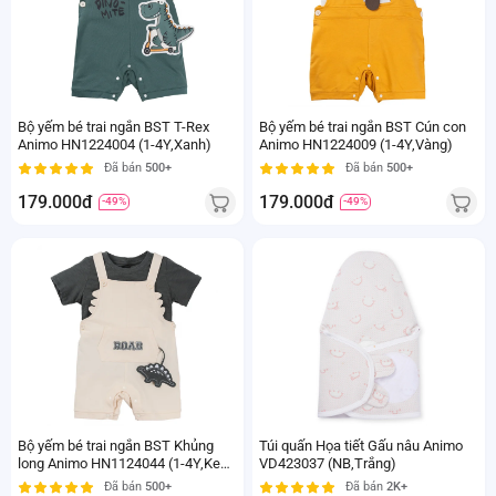
Bộ yếm bé trai ngắn BST T-Rex
Bộ yếm bé trai ngắn BST Cún con
Animo HN1224004 (1-4Y,Xanh)
Animo HN1224009 (1-4Y,Vàng)
Đã bán
500+
Đã bán
500+
179.000đ
179.000đ
-49%
-49%
Bộ yếm bé trai ngắn BST Khủng
Túi quấn Họa tiết Gấu nâu Animo
long Animo HN1124044 (1-4Y,Kem
VD423037 (NB,Trắng)
phối xanh)
Đã bán
500+
Đã bán
2K+