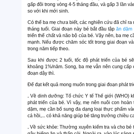
gấp đôi trong vòng 4-5 tháng đầu, và gấp 3 lần và
so với khi mới sinh.
Có thể ba mẹ chưa biết, các nghiên cứu đã chỉ ra 
tháng tuổi. Giai đoạn này bé bắt đầu tập
ăn dặm
triển thể chất và não bộ của bé. Vậy nên, ba mẹ
mạnh. Nếu được chăm sóc tốt trong giai đoạn và
trong năm tiếp theo.
Sau khi được 2 tuổi, tốc độ phát triển của bé 
khoảng 1%/năm. Song, ba mẹ vẫn nên cung cấp đầ
đoạn dậy thì.
Để đạt kết quả mong muốn trong
giai đoạn phát tr
.
Về dinh dưỡng: Tổ chức Y tế Thế giới (WHO) k
phát triển của bé. Vì vậy, mẹ nên nuôi con hoàn
dặm, mẹ cần bổ sung đa dạng loại thực phẩm và
cá hồi,... có khả năng giúp bé tăng trưởng chiều 
.
Về sức khỏe: Thường xuyên kiểm tra và cho bé t
gây biếng ăn và thấp còi. Ngoài ra, vào lúc sán