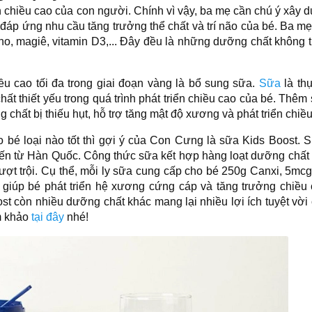
 chiều cao của con người. Chính vì vậy, ba mẹ cần chú ý xây 
áp ứng nhu cầu tăng trưởng thể chất và trí não của bé. Ba m
ho, magiê, vitamin D3,... Đây đều là những dưỡng chất không t
ều cao tối đa trong giai đoạn vàng là bổ sung sữa.
Sữa
là t
ất thiết yếu trong quá trình phát triển chiều cao của bé. Thêm
chất bị thiếu hụt, hỗ trợ tăng mật độ xương và phát triển chiề
 bé loại nào tốt thì gợi ý của Con Cưng là sữa Kids Boost. 
đến từ Hàn Quốc. Công thức sữa kết hợp hàng loạt dưỡng chất
ợt trội. Cụ thể, mỗi ly sữa cung cấp cho bé 250g Canxi, 5mcg
giúp bé phát triển hệ xương cứng cáp và tăng trưởng chiều
ost còn nhiều dưỡng chất khác mang lại nhiều lợi ích tuyệt vời
am khảo
tại đây
nhé!