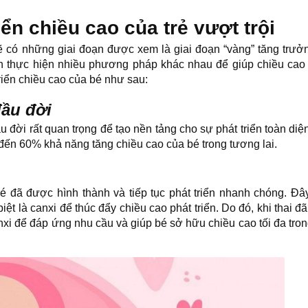
iển chiều cao của trẻ vượt trội
 sẽ có những giai đoạn được xem là giai đoạn “vàng” tăng trưở
ên thực hiện nhiều phương pháp khác nhau để giúp chiều cao
 triển chiều cao của bé như sau:
đầu đời
đời rất quan trọng để tạo nền tảng cho sự phát triển toàn diện
 đến 60% khả năng tăng chiều cao của bé trong tương lai.
 đã được hình thành và tiếp tục phát triển nhanh chóng. Đây
ệt là canxi để thúc đẩy chiều cao phát triển. Do đó, khi thai đ
xi để đáp ứng nhu cầu và giúp bé sở hữu chiều cao tối đa tro