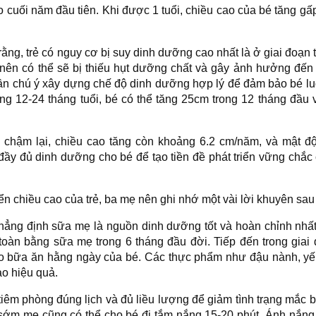
o cuối năm đầu tiên. Khi được 1 tuổi, chiều cao của bé tăng gấp
rằng, trẻ có nguy cơ bị suy dinh dưỡng cao nhất là ở giai đoạn 
nên có thể sẽ bị thiếu hụt dưỡng chất và gây ảnh hưởng đến
 cần chú ý xây dựng chế độ dinh dưỡng hợp lý để đảm bảo bé l
ng 12-24 tháng tuổi, bé có thể tăng 25cm trong 12 tháng đầu
sẽ chậm lại, chiều cao tăng còn khoảng 6.2 cm/năm, và mật 
y đủ dinh dưỡng cho bé để tạo tiền đề phát triển vững chắc 
iển chiều cao của trẻ
, ba mẹ nên ghi nhớ một vài lời khuyên sau
hẳng định sữa mẹ là nguồn dinh dưỡng tốt và hoàn chỉnh nhấ
 toàn bằng sữa mẹ trong 6 tháng đầu đời. Tiếp đến trong giai
o bữa ăn hằng ngày của bé. Các thực phẩm như đậu nành, y
cao hiệu quả.
iêm phòng đúng lịch và đủ liều lượng để giảm tình trạng mắc b
g sớm mẹ cũng có thể cho bé đi tắm nắng 15-20 phút. Ánh nắn