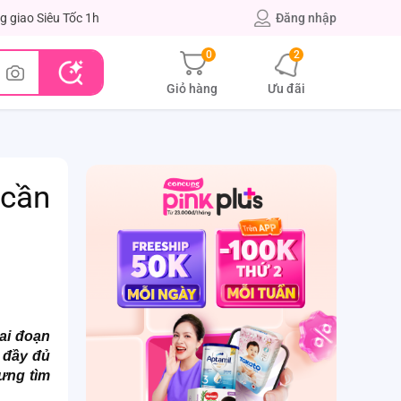
g giao Siêu Tốc 1h
Đăng nhập
0
2
Giỏ hàng
Ưu đãi
 cần
iai đoạn
 đầy đủ
ưng tìm