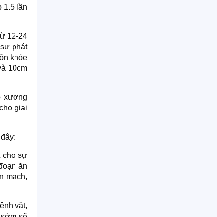
 1.5 lần
từ 12-24
 sự phát
uôn khỏe
 và 10cm
độ xương
cho giai
 đây:
t cho sự
 đoạn ăn
ến mạch,
ệnh vặt,
g sớm sẽ