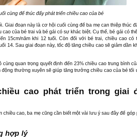
uối cùng để thúc đẩy phát triển chiều cao của bé
ổi. Giai đoạn này là cơ hội cuối cùng để ba mẹ can thiệp thúc đ
u cao của bé trai và bé gái có sự khác biệt. Cụ thể, bé gái có th
ến 15cm/năm khi 12 tuổi. Còn đối với bé trai, chiều cao có 
ổi 14. Sau giai đoạn này, tốc độ tăng chiều cao sẽ giảm dần kh
 cùng quan trọng quyết định đến 23% chiều cao trung bình c
n động thường xuyên sẽ giúp tăng trưởng chiều cao của bé tối 
hiều cao phát triển trong giai 
ển chiều cao, ba mẹ cũng cần biết một vài lưu ý sau đây để góp
g hợp lý