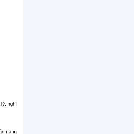
lý, nghỉ
cân nặng