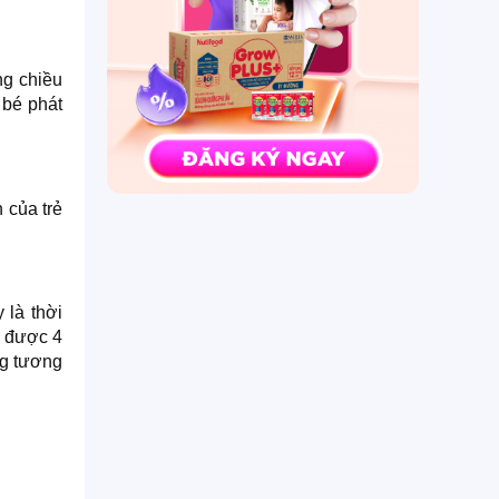
ng chiều
 bé phát
 của trẻ
 là thời
ã được 4
ng tương