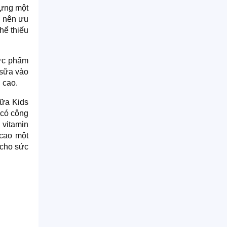
dựng một
ẹ nên ưu
hể thiếu
hực phẩm
 sữa vào
u cao.
Sữa Kids
 có công
 vitamin
 cao một
 cho sức