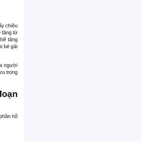
ẩy chiều
ể tăng từ
thể tăng
i bé gái
ủa người
ưu trong
đoạn
 phần hỗ