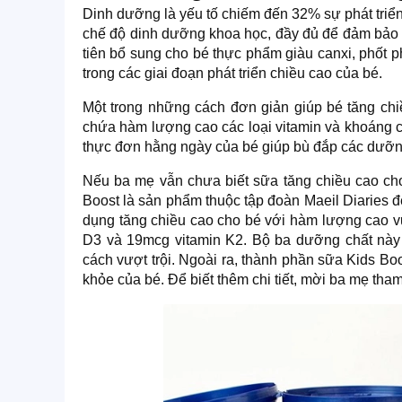
Dinh dưỡng là yếu tố chiếm đến 32% sự phát triển
chế độ dinh dưỡng khoa học, đầy đủ để đảm bảo đ
tiên bổ sung cho bé thực phẩm giàu canxi, phốt p
trong các giai đoạn phát triển chiều cao của bé.
Một trong những cách đơn giản giúp bé tăng chi
chứa hàm lượng cao các loại vitamin và khoáng ch
thực đơn hằng ngày của bé giúp bù đắp các dưỡng 
Nếu ba mẹ vẫn chưa biết sữa tăng chiều cao cho
Boost là sản phẩm thuộc tập đoàn Maeil Diaries 
dụng tăng chiều cao cho bé với hàm lượng cao vư
D3 và 19mcg vitamin K2. Bộ ba dưỡng chất này 
cách vượt trội. Ngoài ra, thành phần sữa Kids Bo
khỏe của bé. Để biết thêm chi tiết, mời ba mẹ th