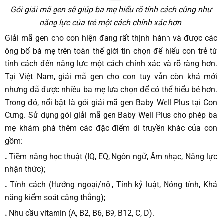
Gói giải mã gen sẽ giúp ba mẹ hiểu rõ tính cách cũng như
năng lực của trẻ một cách chính xác hơn
Giải mã gen cho con hiện đang rất thịnh hành và được các
ông bố bà mẹ trên toàn thế giới tin chọn để hiểu con trẻ từ
tính cách đến năng lực một cách chính xác và rõ ràng hơn.
Tại Việt Nam, giải mã gen cho con tuy vẫn còn khá mới
nhưng đã được nhiều ba mẹ lựa chọn để có thể hiểu bé hơn.
Trong đó, nổi bật là gói giải mã gen Baby Well Plus tại Con
Cưng. Sử dụng gói giải mã gen Baby Well Plus cho phép ba
mẹ khám phá thêm các đặc điểm di truyền khác của con
gồm:
.
Tiềm năng học thuật (IQ, EQ, Ngôn ngữ, Âm nhạc, Năng lực
nhận thức);
.
Tính cách (Hướng ngoại/nội, Tính kỷ luật, Nóng tính, Khả
năng kiểm soát căng thẳng);
.
Nhu cầu vitamin (A, B2, B6, B9, B12, C, D).