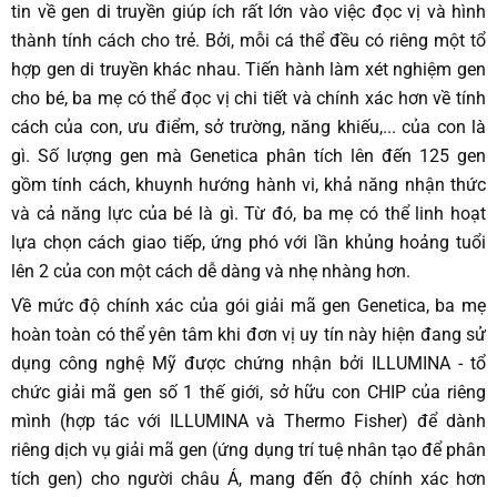
tin về gen di truyền giúp ích rất lớn vào việc đọc vị và hình
thành tính cách cho trẻ. Bởi, mỗi cá thể đều có riêng một tổ
hợp gen di truyền khác nhau. Tiến hành làm xét nghiệm gen
cho bé, ba mẹ có thể đọc vị chi tiết và chính xác hơn về tính
cách của con, ưu điểm, sở trường, năng khiếu,... của con là
gì. Số lượng gen mà Genetica phân tích lên đến 125 gen
gồm tính cách, khuynh hướng hành vi, khả năng nhận thức
và cả năng lực của bé là gì. Từ đó, ba mẹ có thể linh hoạt
lựa chọn cách giao tiếp, ứng phó với lần khủng hoảng tuổi
lên 2 của con một cách dễ dàng và nhẹ nhàng hơn.
Về mức độ chính xác của gói giải mã gen Genetica, ba mẹ
hoàn toàn có thể yên tâm khi đơn vị uy tín này hiện đang sử
dụng công nghệ Mỹ được chứng nhận bởi ILLUMINA - tổ
chức giải mã gen số 1 thế giới, sở hữu con CHIP của riêng
mình (hợp tác với ILLUMINA và Thermo Fisher) để dành
riêng dịch vụ giải mã gen (ứng dụng trí tuệ nhân tạo để phân
tích gen) cho người châu Á, mang đến độ chính xác hơn