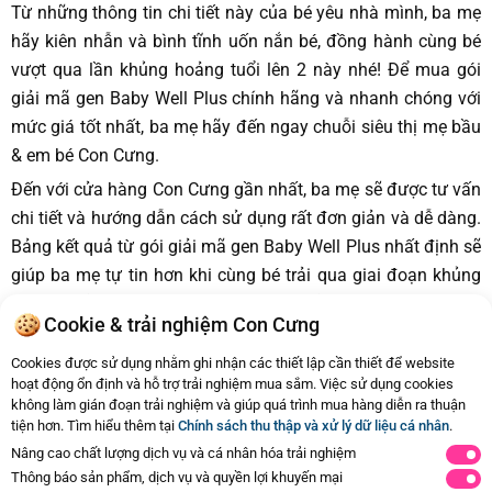
Từ những thông tin chi tiết này của bé yêu nhà mình, ba mẹ
hãy kiên nhẫn và bình tĩnh uốn nắn bé, đồng hành cùng bé
vượt qua lần khủng hoảng tuổi lên 2 này nhé! Để mua gói
giải mã gen Baby Well Plus chính hãng và nhanh chóng với
mức giá tốt nhất, ba mẹ hãy đến ngay chuỗi siêu thị mẹ bầu
& em bé Con Cưng.
Đến với cửa hàng Con Cưng gần nhất, ba mẹ sẽ được tư vấn
chi tiết và hướng dẫn cách sử dụng rất đơn giản và dễ dàng.
Bảng kết quả từ gói giải mã gen Baby Well Plus nhất định sẽ
giúp ba mẹ tự tin hơn khi cùng bé trải qua giai đoạn khủng
hoảng tuổi lên 2 này. Quá trình phát triển của bé vẫn còn rất
Cookie & trải nghiệm Con Cưng
nhiều thông tin mà ba mẹ nên chủ động tìm hiểu để có cách
nuôi dạy bé tốt nhất. Website
www.concung.com
và App
Cookies được sử dụng nhằm ghi nhận các thiết lập cần thiết để website
hoạt động ổn định và hỗ trợ trải nghiệm mua sắm. Việc sử dụng cookies
Con Cưng sẽ là nguồn thông tin rất phong phú để ba mẹ có
không làm gián đoạn trải nghiệm và giúp quá trình mua hàng diễn ra thuận
thể thường xuyên tham khảo đấy! Ba mẹ nhớ nhé!
tiện hơn. Tìm hiểu thêm tại
Chính sách thu thập và xử lý dữ liệu cá nhân
.
Nâng cao chất lượng dịch vụ và cá nhân hóa trải nghiệm
Thông báo sản phẩm, dịch vụ và quyền lợi khuyến mại