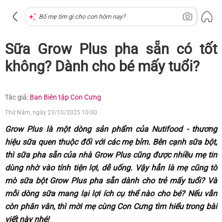
Sữa Grow Plus pha sẵn có tốt
không? Dành cho bé mấy tuổi?
Tác giả:
Ban Biên tập Con Cưng
Thứ Năm, ngày 23/10/2025 10:00
Grow Plus là một dòng sản phẩm của Nutifood - thương
hiệu sữa quen thuộc đối với các mẹ bỉm. Bên cạnh sữa bột,
thì sữa pha sẵn của nhà Grow Plus cũng được nhiều mẹ tin
dùng nhờ vào tính tiện lợi, dễ uống. Vậy hẳn là mẹ cũng tò
mò
sữa bột Grow Plus pha sẵn
dành cho trẻ mấy tuổi? Và
mỗi dòng sữa mang lại lợi ích cụ thể nào cho bé? Nếu vẫn
còn phân vân, thì mời mẹ cùng Con Cưng tìm hiểu trong bài
viết này nhé!