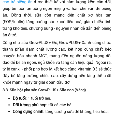
cho trẻ biếng ăn
được thiết kế với hàm lượng kẽm cân đối,
giúp bé luôn ăn uống ngon miệng và hạn chế vấn đề biếng
ăn. Đồng thời, sữa còn mang đến chất xơ hòa tan
(FOS/Inulin) tăng cường sức khoẻ tiêu hoá, giảm thiểu tình
trạng khó tiêu, chướng bụng - nguyên nhân dễ dẫn đến biếng
ăn ở trẻ.
Cũng như sữa GrowPLUS+ Đỏ, GrowPLUS+ Xanh cũng chứa
thành phần đạm chất lượng cao, kết hợp cùng chất béo
chuyển hóa nhanh MCT, mang đến nguồn năng lượng dồi
dào để bé ăn ngon, ngủ khỏe và tăng cân hiệu quả. Ngoài ra,
tỷ lệ canxi - phốt pho hợp lý, kết hợp cùng vitamin D3 sẽ thúc
đẩy bé tăng trưởng chiều cao, xây dựng nền tảng thể chất
khỏe mạnh ngay từ giai đoạn đầu đời.
3.3.
Sữa bột pha sẵn GrowPLUS+
Sữa non (Vàng)
Độ tuổi
: 1 tuổi trở lên.
Đối tượng phù hợp
: tất cả các bé.
Công dụng chính
: tăng cường sức đề kháng, tiêu hóa.