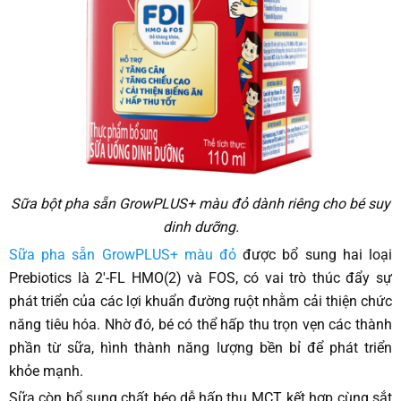
Sữa bột pha sẵn GrowPLUS+ màu đỏ dành riêng cho bé suy
dinh dưỡng.
Sữa pha sẵn GrowPLUS+ màu đỏ
được bổ sung hai loại
Prebiotics là 2'-FL HMO(2) và FOS, có vai trò thúc đẩy sự
phát triển của các lợi khuẩn đường ruột nhằm cải thiện chức
năng tiêu hóa. Nhờ đó, bé có thể hấp thu trọn vẹn các thành
phần từ sữa, hình thành năng lượng bền bỉ để phát triển
khỏe mạnh.
Sữa còn bổ sung chất béo dễ hấp thu MCT, kết hợp cùng sắt