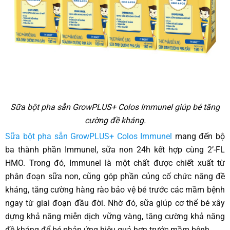
Sữa bột pha sẵn GrowPLUS+ Colos Immunel giúp bé tăng
cường đề kháng.
Sữa bột pha sẵn GrowPLUS+
Colos Immunel
mang đến bộ
ba thành phần Immunel, sữa non 24h kết hợp cùng 2’-FL
HMO. Trong đó, Immunel là một chất được chiết xuất từ
phân đoạn sữa non, cũng góp phần củng cố chức năng đề
kháng, tăng cường hàng rào bảo vệ bé trước các mầm bệnh
ngay từ giai đoạn đầu đời. Nhờ đó, sữa giúp cơ thể bé xây
dựng khả năng miễn dịch vững vàng, tăng cường khả năng
đề kháng để bé phản ứng hiệu quả hơn trước mầm bệnh.