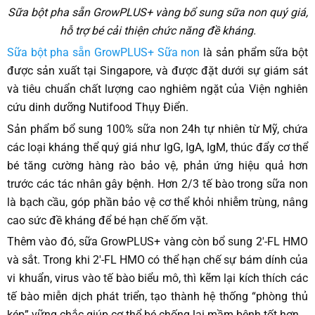
Sữa bột pha sẵn GrowPLUS+ vàng bổ sung sữa non quý giá,
hỗ trợ bé cải thiện chức năng đề kháng.
Sữa bột pha sẵn GrowPLUS+
Sữa non
là sản phẩm sữa bột
được sản xuất tại Singapore, và được đặt dưới sự giám sát
và tiêu chuẩn chất lượng cao nghiêm ngặt của Viện nghiên
cứu dinh dưỡng Nutifood Thụy Điển.
Sản phẩm bổ sung 100% sữa non 24h tự nhiên từ Mỹ, chứa
các loại kháng thể quý giá như IgG, IgA, IgM, thúc đẩy cơ thể
bé tăng cường hàng rào bảo vệ, phản ứng hiệu quả hơn
trước các tác nhân gây bệnh. Hơn 2/3 tế bào trong sữa non
là bạch cầu, góp phần bảo vệ cơ thể khỏi nhiễm trùng, nâng
cao sức đề kháng để bé hạn chế ốm vặt.
Thêm vào đó, sữa GrowPLUS+ vàng còn bổ sung 2'-FL HMO
và sắt. Trong khi 2'-FL HMO có thể hạn chế sự bám dính của
vi khuẩn, virus vào tế bào biểu mô, thì kẽm lại kích thích các
tế bào miễn dịch phát triển, tạo thành hệ thống “phòng thủ
kép” vững chắc giúp cơ thể bé chống lại mầm bệnh tốt hơn.