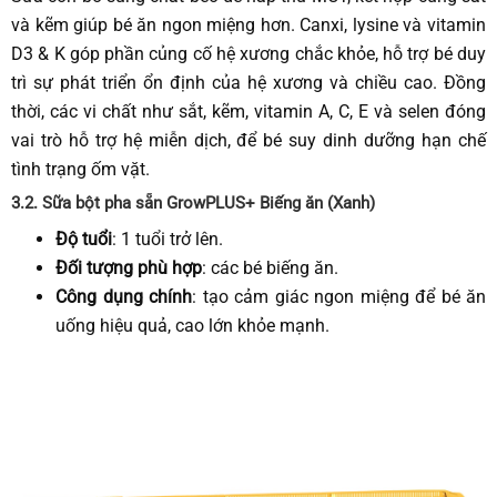
và kẽm giúp bé ăn ngon miệng hơn. Canxi, lysine và vitamin
D3 & K góp phần củng cố hệ xương chắc khỏe, hỗ trợ bé duy
trì sự phát triển ổn định của hệ xương và chiều cao. Đồng
thời, các vi chất như sắt, kẽm, vitamin A, C, E và selen đóng
vai trò hỗ trợ hệ miễn dịch, để bé suy dinh dưỡng hạn chế
tình trạng ốm vặt.
3.2.
Sữa bột pha sẵn GrowPLUS+
Biếng ăn (Xanh)
Độ tuổi
: 1 tuổi trở lên.
Đối tượng phù hợp
: các bé biếng ăn.
Công dụng chính
: tạo cảm giác ngon miệng để bé ăn
uống hiệu quả, cao lớn khỏe mạnh.