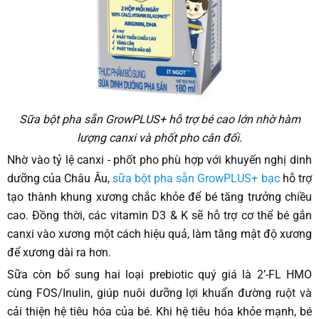
Sữa bột pha sẵn GrowPLUS+ hỗ trợ bé cao lớn nhờ hàm
lượng canxi và phốt pho cân đối.
Nhờ vào tỷ lệ canxi - phốt pho phù hợp với khuyến nghị dinh
dưỡng của Châu Âu,
sữa bột pha sẵn GrowPLUS+
bạc
hỗ trợ
tạo thành khung xương chắc khỏe để bé tăng trưởng chiều
cao. Đồng thời, các vitamin D3 & K sẽ hỗ trợ cơ thể bé gắn
canxi vào xương một cách hiệu quả, làm tăng mật độ xương
để xương dài ra hơn.
Sữa còn bổ sung hai loại prebiotic quý giá là 2’-FL HMO
cùng FOS/Inulin, giúp nuôi dưỡng lợi khuẩn đường ruột và
cải thiện hệ tiêu hóa của bé. Khi hệ tiêu hóa khỏe mạnh, bé