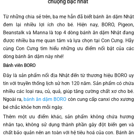
chuộng bậc nhất
Từ những chia sẻ trên, ba mẹ hẳn đã biết bánh ăn dặm Nhật
đem lại nhiều lợi ích cho bé. Hiện nay, BORO, Pigeon,
Beanstalk và Manna là top 4 dòng bánh ăn dặm Nhật đang
được nhiều ba mẹ quan tâm và lựa chọn tại Con Cưng. Hãy
cùng Con Cưng tìm hiểu những ưu điểm nổi bật của các
dòng bánh ăn dặm này nhé!
Bánh viên BORO
Đây là sản phẩm nổi địa Nhật đến từ thương hiệu BORO uy
tín với truyền thống lịch sử hơn 120 năm. Sản phẩm có chứa
nhiều các loại rau, củ, quả, giúp tăng cường chất xơ cho bé.
Ngoài ra,
bánh ăn dặm BORO
còn cung cấp canxi cho xương
bé chắc khỏe hơn mỗi ngày.
Thêm một ưu điểm khác, sản phẩm không chứa hương
nhân tạo, không sử dụng thành phần gây đột biến gen và
chất bảo quản nên an toàn với hệ tiêu hoá của con. Bánh ăn