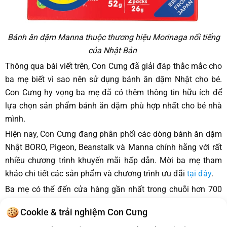
Bánh ăn dặm Manna thuộc thương hiệu Morinaga nổi tiếng
của Nhật Bản
Thông qua bài viết trên, Con Cưng đã giải đáp thắc mắc cho
ba mẹ biết vì sao nên sử dụng bánh ăn dặm Nhật cho bé.
Con Cưng hy vọng ba mẹ đã có thêm thông tin hữu ích để
lựa chọn sản phẩm bánh ăn dặm phù hợp nhất cho bé nhà
mình.
Hiện nay, Con Cưng đang phân phối các dòng bánh ăn dặm
Nhật BORO, Pigeon, Beanstalk và Manna chính hãng với rất
nhiều chương trình khuyến mãi hấp dẫn. Mời ba mẹ tham
khảo chi tiết các sản phẩm và chương trình ưu đãi
tại đây
.
Ba mẹ có thể đến cửa hàng gần nhất trong chuỗi hơn 700
cửa hàng mẹ và bé Con Cưng để mua hàng Nhật. Bên cạnh
Cookie & trải nghiệm Con Cưng
đó, ba mẹ cũng có thể đặt mua tại website
concung.com