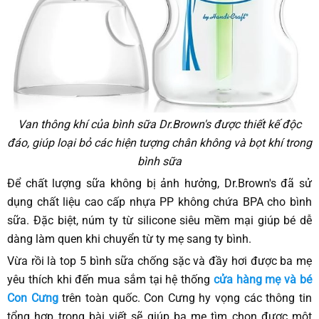
Van thông khí của bình sữa Dr.Brown's được thiết kế độc
đáo, giúp loại bỏ các hiện tượng chân không và bọt khí trong
bình sữa
Để chất lượng sữa không bị ảnh hưởng, Dr.Brown's đã sử
dụng chất liệu cao cấp nhựa PP không chứa BPA cho bình
sữa. Đặc biệt, núm ty từ silicone siêu mềm mại giúp bé dễ
dàng làm quen khi chuyển từ ty mẹ sang ty bình.
Vừa rồi là top 5 bình sữa chống sặc và đầy hơi được ba mẹ
yêu thích khi đến mua sắm tại hệ thống
cửa hàng mẹ và bé
Con Cưng
trên toàn quốc. Con Cưng hy vọng các thông tin
tổng hợp trong bài viết sẽ giúp ba mẹ tìm chọn được một