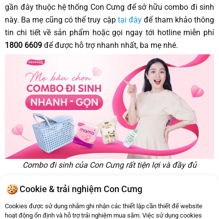
gần đây thuộc hệ thống Con Cưng để sở hữu combo đi sinh
này. Ba mẹ cũng có thể truy cập
tại đây
để tham khảo thông
tin chi tiết về sản phẩm hoặc gọi ngay tới hotline miễn phí
1800 6609
để được hỗ trợ nhanh nhất, ba mẹ nhé.
Combo đi sinh của Con Cưng rất tiện lợi và đầy đủ
Riêng đối với bình sữa chống sặc và đầy hơi,
Con Cưng
là hệ
Cookie & trải nghiệm Con Cưng
thống phân phối bình sữa chính hãng, chất lượng. Ba mẹ có
thể tìm hiểu thêm về các thương hiệu bình sữa nổi tiếng
tại
Cookies được sử dụng nhằm ghi nhận các thiết lập cần thiết để website
hoạt động ổn định và hỗ trợ trải nghiệm mua sắm. Việc sử dụng cookies
đây
hoặc gọi điện tới hotline miễn phí 1800 6609 để nhận