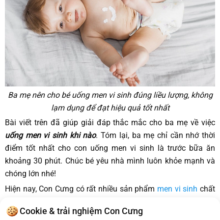
Ba mẹ nên cho bé uống men vi sinh đúng liều lượng, không
lạm dụng để đạt hiệu quả tốt nhất
Bài viết trên đã giúp giải đáp thắc mắc cho ba mẹ về việc
uống men vi sinh khi nào
. Tóm lại, ba mẹ chỉ cần nhớ thời
điểm tốt nhất cho con uống men vi sinh là trước bữa ăn
khoảng 30 phút. Chúc bé yêu nhà mình luôn khỏe mạnh và
chóng lớn nhé!
Hiện nay, Con Cưng có rất nhiều sản phẩm
men vi sinh
chất
lượng, chính hãng để ba mẹ cân nhắc và lựa chọn bé yêu
Cookie & trải nghiệm Con Cưng
nhà mình. Các sản phẩm này đều có nguồn gốc rõ ràng và