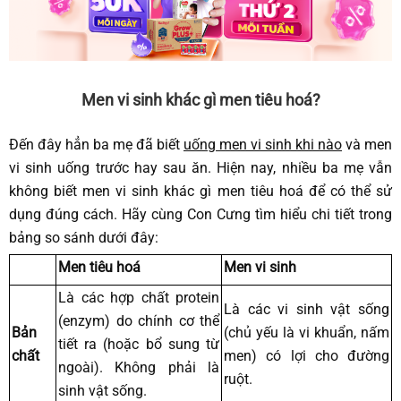
Men vi sinh khác gì men tiêu hoá?
Đến đây hẳn ba mẹ đã biết
uống men vi sinh khi nào
và men
vi sinh uống trước hay sau ăn. Hiện nay, nhiều ba mẹ vẫn
không biết men vi sinh khác gì men tiêu hoá để có thể sử
dụng đúng cách. Hãy cùng Con Cưng tìm hiểu chi tiết trong
bảng so sánh dưới đây:
Men tiêu hoá
Men vi sinh
Là các hợp chất protein
Là các vi sinh vật sống
(enzym) do chính cơ thể
Bản
(chủ yếu là vi khuẩn, nấm
tiết ra (hoặc bổ sung từ
chất
men) có lợi cho đường
ngoài). Không phải là
ruột.
sinh vật sống.