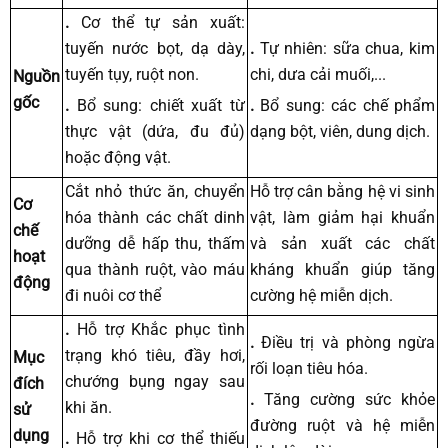
.
Cơ thể tự sản xuất:
tuyến nước bọt, dạ dày,
.
Tự nhiên: sữa chua, kim
tuyến tụy, ruột non.
chi, dưa cải muối,...
Nguồn
gốc
.
Bổ sung: chiết xuất từ
.
Bổ sung: các chế phẩm
thực vật (dứa, đu đủ)
dạng bột, viên, dung dịch.
hoặc động vật.
Cắt nhỏ thức ăn, chuyển
Hỗ trợ cân bằng hệ vi sinh
Cơ
hóa thành các chất dinh
vật, làm giảm hại khuẩn
chế
dưỡng dễ hấp thu, thấm
và sản xuất các chất
hoạt
qua thành ruột, vào máu
kháng khuẩn giúp tăng
động
đi nuôi cơ thể
cường hệ miễn dịch.
.
Hỗ trợ
Khắc phục tình
.
Điều trị và phòng ngừa
trạng khó tiêu, đầy hơi,
Mục
rối loạn tiêu hóa.
chướng bụng ngay sau
đích
.
Tăng cường sức khỏe
khi ăn.
sử
đường ruột và hệ miễn
dụng
.
Hỗ trợ khi cơ thể thiếu