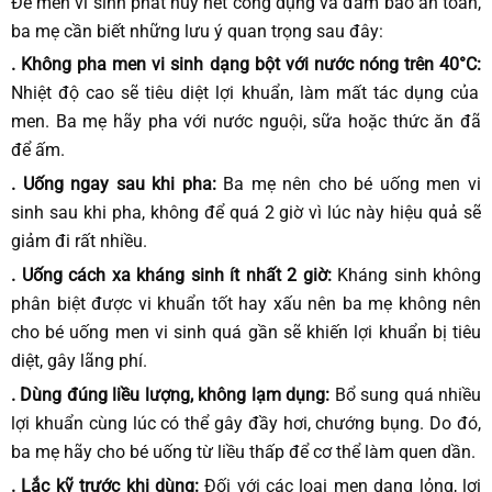
Để men vi sinh phát huy hết công dụng và đảm bảo an toàn,
ba mẹ cần biết những lưu ý quan trọng sau đây:
. Không pha men vi sinh dạng bột với nước nóng trên 40°C:
Nhiệt độ cao sẽ tiêu diệt lợi khuẩn, làm mất tác dụng của
men. Ba mẹ hãy pha với nước nguội, sữa hoặc thức ăn đã
để ấm.
. Uống ngay sau khi pha:
Ba mẹ nên cho bé uống men vi
sinh sau khi pha, không để quá 2 giờ vì lúc này hiệu quả sẽ
giảm đi rất nhiều.
. Uống cách xa kháng sinh ít nhất 2 giờ:
Kháng sinh không
phân biệt được vi khuẩn tốt hay xấu nên ba mẹ không nên
cho bé uống men vi sinh quá gần sẽ khiến lợi khuẩn bị tiêu
diệt, gây lãng phí.
. Dùng đúng liều lượng, không lạm dụng:
Bổ sung quá nhiều
lợi khuẩn cùng lúc có thể gây đầy hơi, chướng bụng. Do đó,
ba mẹ hãy cho bé uống từ liều thấp để cơ thể làm quen dần.
. Lắc kỹ trước khi dùng:
Đối với các loại men dạng lỏng, lợi