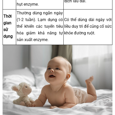
dịch lâu dài.
hụt enzyme.
Thường dùng ngắn ngày
Thời
(1-2 tuần). Lạm dụng có
Có thể dùng dài ngày với
gian
thể khiến các tuyến tiêu
liều duy trì để củng cố sức
sử
hóa giảm khả năng tự
khỏe đường ruột.
dụng
sản xuất enzyme.