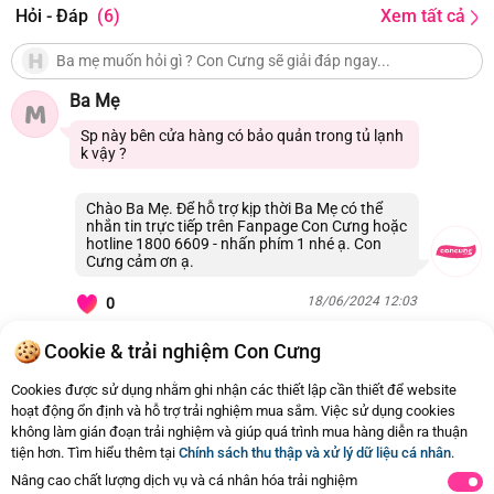
Hỏi - Đáp
(6)
Xem tất cả
Ba Mẹ
M
Sp này bên cửa hàng có bảo quản trong tủ lạnh
k vậy ?
Chào Ba Mẹ. Để hỗ trợ kịp thời Ba Mẹ có thể
nhắn tin trực tiếp trên Fanpage Con Cưng hoặc
hotline 1800 6609 - nhấn phím 1 nhé ạ. Con
Cưng cảm ơn ạ.
18/06/2024 12:03
0
Cookie & trải nghiệm Con Cưng
Còn
6 Hỏi - Đáp khác
, Bấm vào để xem
Cookies được sử dụng nhằm ghi nhận các thiết lập cần thiết để website
hoạt động ổn định và hỗ trợ trải nghiệm mua sắm. Việc sử dụng cookies
không làm gián đoạn trải nghiệm và giúp quá trình mua hàng diễn ra thuận
tiện hơn. Tìm hiểu thêm tại
Chính sách thu thập và xử lý dữ liệu cá nhân
.
Nâng cao chất lượng dịch vụ và cá nhân hóa trải nghiệm