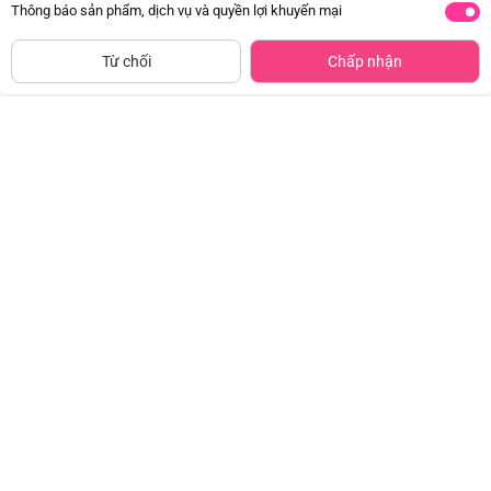
Thông báo sản phẩm, dịch vụ và quyền lợi khuyến mại
NGỪNG KINH DOANH
Từ chối
Chấp nhận
Combo 2 Gennest Nước Yến Sữa
Combo 2 Gennest Nước Yến Trái
Trẻ Em Hương Cam
Cây Trẻ Em Hương Cam
Đã bán
50K+
Đã bán
50K+
29.000đ
29.000đ
-50%
-50%
Lốc Green Bird - Babi Nước Yến
LO NUOC YEN KIDNESTPLUS
Cho Trẻ Em Hương Dâu -
70ML 3X20 Y18% Protect Gold +
(4hũ*72gr)
Combo3
Đã bán
50K+
Đã bán
20K+