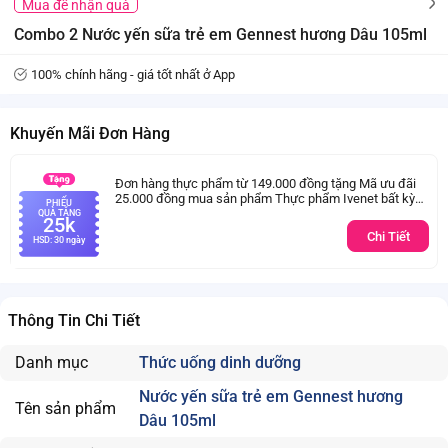
Mua để nhận quà
Combo 2 Nước yến sữa trẻ em Gennest hương Dâu 105ml
100% chính hãng - giá tốt nhất ở App
Khuyến Mãi Đơn Hàng
Đơn hàng thực phẩm từ 149.000 đồng tặng Mã ưu đãi
25.000 đồng mua sản phẩm Thực phẩm Ivenet bất kỳ
PHIẾU
(Trừ sản phẩm sữa thay thể sữa mẹ cho trẻ dưới 24
QUÀ TẶNG
25k
tháng tuổi)
Chi Tiết
HSD: 30 ngày
Thông Tin Chi Tiết
Danh mục
Thức uống dinh dưỡng
Nước yến sữa trẻ em Gennest hương
Tên sản phẩm
Dâu 105ml