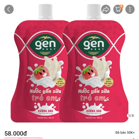
0
1/ 3
58.000đ
Đã bán 50K+