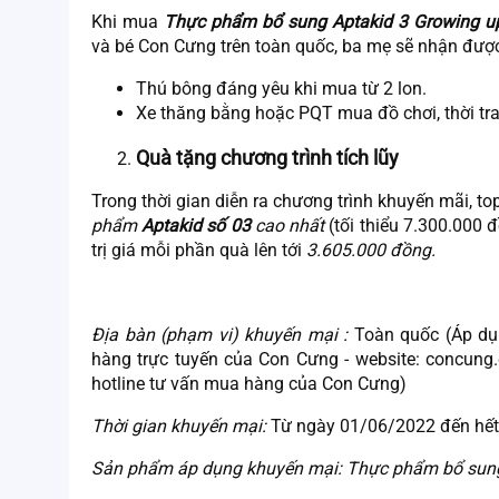
Khi mua
Thực phẩm bổ sung Aptakid 3 Growing up 
và bé Con Cưng trên toàn quốc, ba mẹ sẽ nhận đượ
Thú bông đáng yêu khi mua từ 2 lon.
Xe thăng bằng hoặc PQT mua đồ chơi, thời tran
Quà tặng chương trình tích lũy
Trong thời gian diễn ra chương trình khuyến mãi, t
phẩm
Aptakid số 03
cao nhất
(tối thiểu 7.300.000
trị giá mỗi phần quà lên tới
3.605.000 đồng.
Địa bàn (phạm vi) khuyến mại
:
Toàn quốc (Áp dụn
hàng trực tuyến của Con Cưng - website: concu
hotline tư vấn mua hàng của Con Cưng)
Thời gian khuyến mại:
Từ ngày 01/06/2022 đến hế
Sản phẩm áp dụng khuyến mại:
Thực phẩm bổ sung 