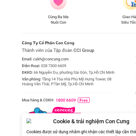
Cùng Ba Mẹ
Giao H
Nuôi Con
Siêu Tốc
Công Ty Cổ Phần Con Cưng
Thành viên của Tập đoàn
CCI Group
Email:
cskh@concung.com
Điện thoại:
028 7300 6609
ĐKKD:
66 Nguyễn Du, phường Sài Gòn, Tp.Hồ Chí Minh
Văn phòng:
Tầng 14 Tòa nhà Phú Mỹ Hưng Tower, 08
Hoàng Văn Thái, P.Tân Mỹ, Tp.Hồ Chí Minh
Mua hàng & CSKH:
1800 6609
Cookie & trải nghiệm Con Cưng
Cookies được sử dụng nhằm ghi nhận các thiết lập cần thi