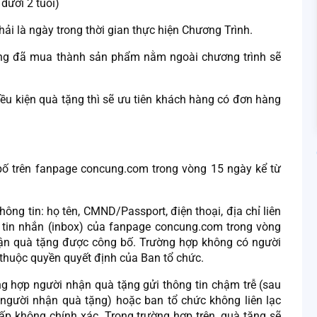
dưới 2 tuổi)
ải là ngày trong thời gian thực hiện Chương Trình.
àng đã mua thành sản phẩm nằm ngoài chương trình sẽ
ều kiện quà tặng thì sẽ ưu tiên khách hàng có đơn hàng
ố trên fanpage concung.com trong vòng 15 ngày kể từ
ng tin: họ tên, CMND/Passport, điện thoại, địa chỉ liên
a tin nhắn (inbox) của fanpage concung.com trong vòng
hận quà tặng được công bố. Trường hợp không có người
ẽ thuộc quyền quyết định của Ban tổ chức.
g hợp người nhận quà tặng gửi thông tin chậm trễ (sau
 người nhận quà tặng) hoặc ban tổ chức không liên lạc
ấp không chính xác. Trong trường hợp trên, quà tặng sẽ