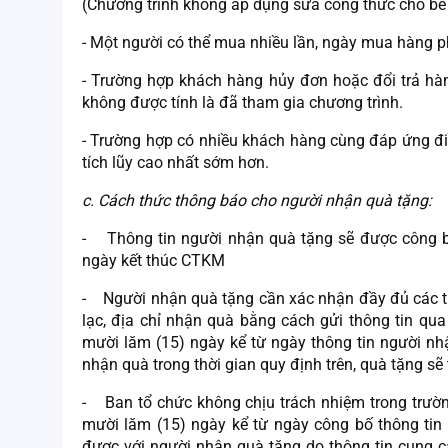
(Chương trình không áp dụng sữa công thức cho bé 
- Một người có thể mua nhiều lần, ngày mua hàng ph
- Trường hợp khách hàng hủy đơn hoặc đổi trả h
không được tính là đã tham gia chương trình.
- Trường hợp có nhiều khách hàng cùng đáp ứng đi
tích lũy cao nhất sớm hơn.
c. Cách thức thông báo cho người nhận quà tặng:
- Thông tin người nhận quà tặng sẽ được công b
ngày kết thúc CTKM
- Người nhận quà tặng cần xác nhận đầy đủ các thô
lạc, địa chỉ nhận quà bằng cách gửi thông tin qu
mười lăm (15) ngày kể từ ngày thông tin người n
nhận quà trong thời gian quy định trên, quà tặng s
- Ban tổ chức không chịu trách nhiệm trong trườn
mười lăm (15) ngày kể từ ngày công bố thông tin
được với người nhận quà tặng do thông tin cung c