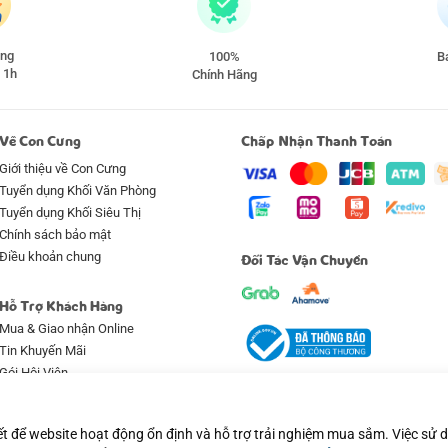
àng
100%
Ba
 1h
Chính Hãng
Về Con Cưng
Chấp Nhận Thanh Toán
Giới thiệu về Con Cưng
Tuyển dụng Khối Văn Phòng
Tuyển dụng Khối Siêu Thị
Chính sách bảo mật
Điều khoản chung
Đối Tác Vận Chuyển
Hỗ Trợ Khách Hàng
Mua & Giao nhận Online
Tin Khuyến Mãi
Gói Hội Viên
Qui định & hình thức thanh toán
Bảo hành & Bảo trì
ết để website hoạt động ổn định và hỗ trợ trải nghiệm mua sắm. Việc sử
Đổi trả & Hoàn tiền