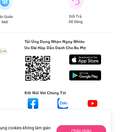
Đổi Trả
̉o Quản
Dễ Dàng
Mát
Tải Ứng Dụng Nhận Ngay Nhiều
Ưu Đãi Hấp Dẫn Dành Cho Ba Mẹ
Kết Nối Với Chúng Tôi
Facebook
Zalo
Youtube
 dụng cookies không làm gián
Chấp nhận