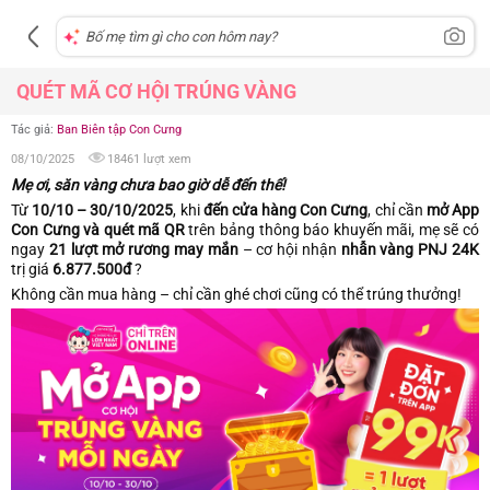
QUÉT MÃ CƠ HỘI TRÚNG VÀNG
Tác giả:
Ban Biên tập Con Cưng
08/10/2025
18461 lượt xem
Mẹ ơi, săn vàng chưa bao giờ dễ đến thế!
Từ
10/10 – 30/10/2025
, khi
đến cửa hàng Con Cưng
, chỉ cần
mở App
Con Cưng và quét mã QR
trên bảng thông báo khuyến mãi, mẹ sẽ có
ngay
21 lượt mở rương may mắn
– cơ hội nhận
nhẫn vàng PNJ 24K
trị giá
6.877.500đ
?
Không cần mua hàng – chỉ cần ghé chơi cũng có thể trúng thưởng!