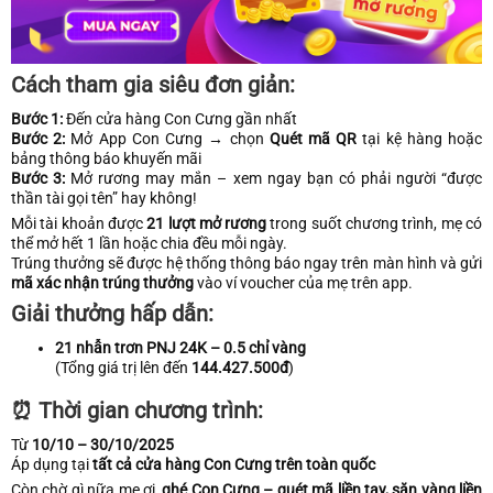
Cách tham gia siêu đơn giản:
Bước 1:
Đến cửa hàng Con Cưng gần nhất
Bước 2:
Mở App Con Cưng → chọn
Quét mã QR
tại kệ hàng hoặc
bảng thông báo khuyến mãi
Bước 3:
Mở rương may mắn – xem ngay bạn có phải người “được
thần tài gọi tên” hay không!
Mỗi tài khoản được
21 lượt mở rương
trong suốt chương trình, mẹ có
thể mở hết 1 lần hoặc chia đều mỗi ngày.
Trúng thưởng sẽ được hệ thống thông báo ngay trên màn hình và gửi
mã xác nhận trúng thưởng
vào ví voucher của mẹ trên app.
Giải thưởng hấp dẫn:
21 nhẫn trơn PNJ 24K – 0.5 chỉ vàng
(Tổng giá trị lên đến
144.427.500đ
)
⏰ Thời gian chương trình:
Từ
10/10 – 30/10/2025
Áp dụng tại
tất cả cửa hàng Con Cưng trên toàn quốc
Còn chờ gì nữa mẹ ơi,
ghé Con Cưng – quét mã liền tay, săn vàng liền