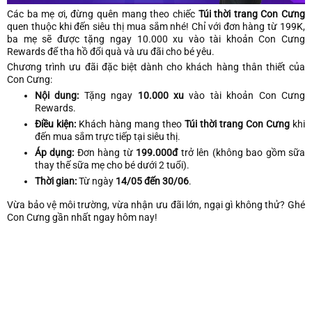
Các ba mẹ ơi, đừng quên mang theo chiếc
Túi thời trang Con Cưng
quen thuộc khi đến siêu thị mua sắm nhé! Chỉ với đơn hàng từ 199K,
ba mẹ sẽ được tặng ngay 10.000 xu vào tài khoản Con Cưng
Rewards để tha hồ đổi quà và ưu đãi cho bé yêu.
Chương trình ưu đãi đặc biệt dành cho khách hàng thân thiết của
Con Cưng:
Nội dung:
Tặng ngay
10.000 xu
vào tài khoản Con Cưng
Rewards.
Điều kiện:
Khách hàng mang theo
Túi thời trang Con Cưng
khi
đến mua sắm trực tiếp tại siêu thị.
Áp dụng:
Đơn hàng từ
199.000đ
trở lên (không bao gồm sữa
thay thế sữa mẹ cho bé dưới 2 tuổi).
Thời gian:
Từ ngày
14/05 đến 30/06
.
Vừa bảo vệ môi trường, vừa nhận ưu đãi lớn, ngại gì không thử? Ghé
Con Cưng gần nhất ngay hôm nay!