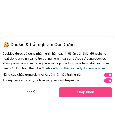
Cookie & trải nghiệm Con Cưng
Cookies được sử dụng nhằm ghi nhận các thiết lập cần thiết để website
hoạt động ổn định và hỗ trợ trải nghiệm mua sắm. Việc sử dụng cookies
không làm gián đoạn trải nghiệm và giúp quá trình mua hàng diễn ra thuận
tiện hơn. Tìm hiểu thêm tại
Chính sách thu thập và xử lý dữ liệu cá nhân
.
Nâng cao chất lượng dịch vụ và cá nhân hóa trải nghiệm
Thông báo sản phẩm, dịch vụ và quyền lợi khuyến mại
Từ chối
Chấp nhận
Trang Chủ
Danh mục
Live & Video
Giỏ hàng
Tài Khoản
XEM THÊM
TIN KHUYẾN MÃI