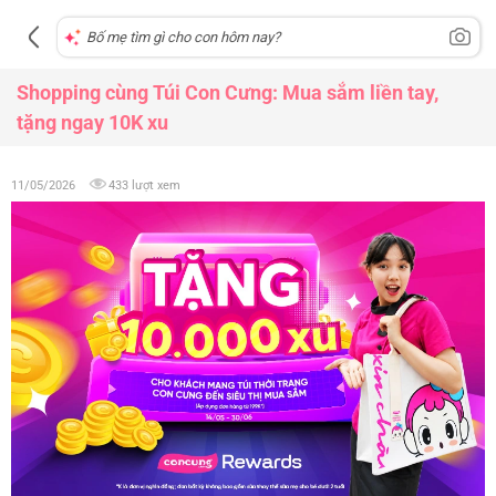
Shopping cùng Túi Con Cưng: Mua sắm liền tay,
tặng ngay 10K xu
11/05/2026
433 lượt xem