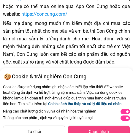
hoặc mẹ có thể mua online qua App Con Cưng hoặc qua
website:
https://concung.com/
.
Nếu mẹ đang mong muốn tìm kiếm một địa chỉ mua các
sản phẩm tốt nhất cho mẹ bầu và em bé, thì Con Cứng chính
là nơi mua sắm lý tưởng dành cho mẹ. Hoạt động với sứ
mệnh “Mang đến những sản phẩm tốt nhất cho trẻ em Việt
Nam", Con Cưng luôn cam kết các sản phẩm đều có nguồn
gốc, xuất xứ rõ ràng và với chất lượng được đảm bảo.
Với hệ thống 527 siêu thị Con Cưng trải rộng trên 40 tỉnh
Cookie & trải nghiệm Con Cưng
thành của cả nước, việc mua sắm của mẹ sẽ trở nên dễ dàng
vô cùng. Sự thuận tiện và dễ dàng này lại nhân lên gấp bội
Cookies được sử dụng nhằm ghi nhận các thiết lập cần thiết để website
hoạt động ổn định và hỗ trợ trải nghiệm mua sắm. Việc sử dụng cookies
khi mẹ có thể mua online qua App Con Cưng hoặc qua
không làm gián đoạn trải nghiệm và giúp quá trình mua hàng diễn ra thuận
website
www.concung.com
. Mẹ trải nghiệm ngay!
tiện hơn. Tìm hiểu thêm tại
Chính sách thu thập và xử lý dữ liệu cá nhân
.
Nâng cao chất lượng dịch vụ và cá nhân hóa trải nghiệm
Thông báo sản phẩm, dịch vụ và quyền lợi khuyến mại
Từ chối
Chấp nhận