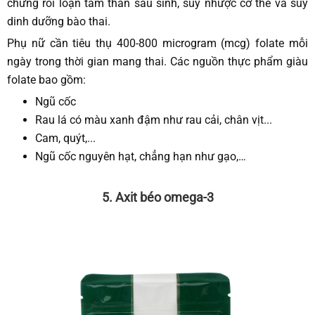
chứng rối loạn tâm thần sau sinh, suy nhược cơ thể và suy
dinh dưỡng bào thai.
Phụ nữ cần tiêu thụ 400-800 microgram (mcg) folate mỗi
ngày trong thời gian mang thai. Các nguồn thực phẩm giàu
folate bao gồm:
Ngũ cốc
Rau lá có màu xanh đậm như rau cải, chân vịt...
Cam, quýt,...
Ngũ cốc nguyên hạt, chẳng hạn như gạo,…
5. Axit béo omega-3