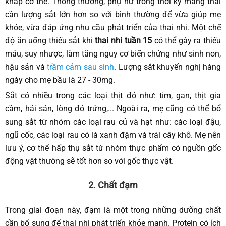
khắp cơ thể. Thông thường, phụ nữ trong thời kỳ mang thai
cần lượng sắt lớn hơn so với bình thường để vừa giúp mẹ
khỏe, vừa đáp ứng nhu cầu phát triển của thai nhi. Một chế
độ ăn uống thiếu sắt khi
thai nhi tuần 15
có thể gây ra thiếu
máu, suy nhược, làm tăng nguy cơ biến chứng như sinh non,
hậu sản và
trầm cảm sau sinh
. Lượng sắt khuyến nghị hàng
ngày cho mẹ bầu là 27 - 30mg.
Sắt có nhiều trong các loại thịt đỏ như: tim, gan, thịt gia
cầm, hải sản, lòng đỏ trứng,... Ngoài ra, mẹ cũng có thể bổ
sung sắt từ nhóm các loại rau củ và hạt như: các loại đậu,
ngũ cốc, các loại rau có lá xanh đậm và trái cây khô. Mẹ nên
lưu ý, cơ thể hấp thụ sắt từ nhóm thực phẩm có nguồn gốc
động vật thường sẽ tốt hơn so với gốc thực vật.
2. Chất đạm
Trong giai đoạn này, đạm là một trong những dưỡng chất
cần bổ sung để thai nhi phát triển khỏe mạnh. Protein có ích