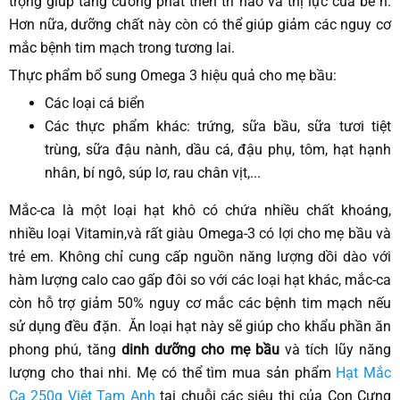
trọng giúp tăng cường phát triển trí não và thị lực của bé n.
Hơn nữa, dưỡng chất này còn có thể giúp giảm các nguy cơ
mắc bệnh tim mạch trong tương lai.
Thực phẩm bổ sung Omega 3 hiệu quả cho mẹ bầu:
Các loại cá biển
Các thực phẩm khác: trứng, sữa bầu, sữa tươi tiệt
trùng, sữa đậu nành, dầu cá, đậu phụ, tôm, hạt hạnh
nhân, bí ngô, súp lơ, rau chân vịt,...
Mắc-ca là một loại hạt khô có chứa nhiều chất khoáng,
nhiều loại Vitamin,và rất giàu Omega-3 có lợi cho mẹ bầu và
trẻ em. Không chỉ cung cấp nguồn năng lượng dồi dào với
hàm lượng calo cao gấp đôi so với các loại hạt khác, mắc-ca
còn hỗ trợ giảm 50% nguy cơ mắc các bệnh tim mạch nếu
sử dụng đều đặn. Ăn loại hạt này sẽ giúp cho khẩu phần ăn
phong phú, tăng
dinh dưỡng cho mẹ bầu
và tích lũy năng
lượng cho thai nhi. Mẹ có thể tìm mua sản phẩm
Hạt Mắc
Ca 250g Việt Tam Anh
tại chuỗi các siêu thị của Con Cưng