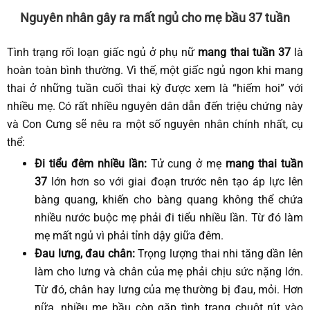
Nguyên nhân gây ra mất ngủ cho mẹ bầu 37 tuần
Tình trạng rối loạn giấc ngủ ở phụ nữ
mang
thai tuần 37
là
hoàn toàn bình thường. Vì thế, một giấc ngủ ngon khi mang
thai ở những tuần cuối thai kỳ được xem là “hiếm hoi” với
nhiều mẹ. Có rất nhiều nguyên dân dẫn đến triệu chứng này
và Con Cưng sẽ nêu ra một số nguyên nhân chính nhất, cụ
thể:
Đi tiểu đêm nhiều lần:
Tử cung ở mẹ
mang
thai tuần
37
lớn hơn so với giai đoạn trước nên tạo áp lực lên
bàng quang, khiến cho bàng quang không thể chứa
nhiều nước buộc mẹ phải đi tiểu nhiều lần. Từ đó làm
mẹ mất ngủ vì phải tỉnh dậy giữa đêm.
Đau lưng, đau chân:
Trọng lượng thai nhi tăng dần lên
làm cho lưng và chân của mẹ phải chịu sức nặng lớn.
Từ đó, chân hay lưng của mẹ thường bị đau, mỏi. Hơn
nữa, nhiều mẹ bầu còn gặp tình trạng chuột rút vào