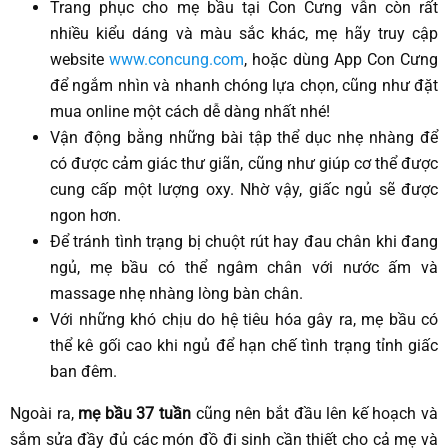
Trang phục cho mẹ bầu tại Con Cưng vẫn còn rất
nhiều kiểu dáng và màu sắc khác, mẹ hãy truy cập
website
www.concung.com
, hoặc dùng App Con Cưng
để ngắm nhìn và nhanh chóng lựa chọn, cũng như đặt
mua online một cách dễ dàng nhất nhé!
Vận động bằng những bài tập thể dục nhẹ nhàng để
có được cảm giác thư giãn, cũng như giúp cơ thể được
cung cấp một lượng oxy. Nhờ vậy, giấc ngủ sẽ được
ngon hơn.
Để tránh tình trạng bị chuột rút hay đau chân khi đang
ngủ, mẹ bầu có thể ngâm chân với nước ấm và
massage nhẹ nhàng lòng bàn chân.
Với những khó chịu do hệ tiêu hóa gây ra, mẹ bầu có
thể kê gối cao khi ngủ để hạn chế tình trạng tỉnh giấc
ban đêm.
Ngoài ra,
mẹ
bầu 37 tuần
cũng nên bắt đầu lên kế hoạch và
sắm sửa đầy đủ các món đồ đi sinh cần thiết cho cả mẹ và