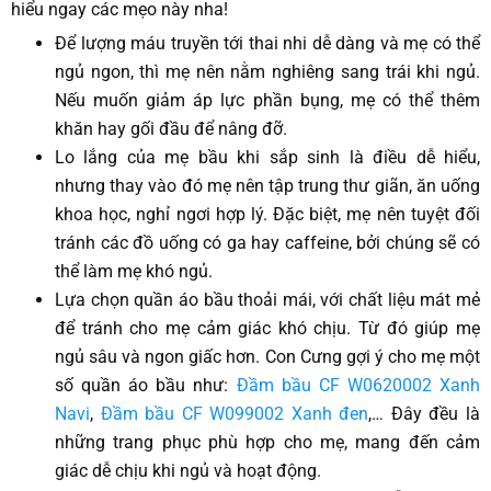
hiểu ngay các mẹo này nha!
Để lượng máu truyền tới thai nhi dễ dàng và mẹ có thể
ngủ ngon, thì mẹ nên nằm nghiêng sang trái khi ngủ.
Nếu muốn giảm áp lực phần bụng, mẹ có thể thêm
khăn hay gối đầu để nâng đỡ.
Lo lắng của mẹ bầu khi sắp sinh là điều dễ hiểu,
nhưng thay vào đó mẹ nên tập trung thư giãn, ăn uống
khoa học, nghỉ ngơi hợp lý. Đặc biệt, mẹ nên tuyệt đối
tránh các đồ uống có ga hay caffeine, bởi chúng sẽ có
thể làm mẹ khó ngủ.
Lựa chọn quần áo bầu thoải mái, với chất liệu mát mẻ
để tránh cho mẹ cảm giác khó chịu. Từ đó giúp mẹ
ngủ sâu và ngon giấc hơn. Con Cưng gợi ý cho mẹ một
số quần áo bầu như:
Đầm bầu CF W0620002 Xanh
Navi
,
Đầm bầu CF W099002 Xanh đen
,… Đây đều là
những trang phục phù hợp cho mẹ, mang đến cảm
giác dễ chịu khi ngủ và hoạt động.