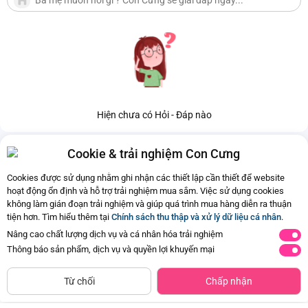
Hiện chưa có Hỏi - Đáp nào
Cookie & trải nghiệm Con Cưng
Cookies được sử dụng nhằm ghi nhận các thiết lập cần thiết để website
hoạt động ổn định và hỗ trợ trải nghiệm mua sắm. Việc sử dụng cookies
không làm gián đoạn trải nghiệm và giúp quá trình mua hàng diễn ra thuận
tiện hơn. Tìm hiểu thêm tại
Chính sách thu thập và xử lý dữ liệu cá nhân
.
Nâng cao chất lượng dịch vụ và cá nhân hóa trải nghiệm
Thông báo sản phẩm, dịch vụ và quyền lợi khuyến mại
CHỈ BÁN TẠI CỬA HÀNG
Ty ngậm Mini Light Pigeon size S
Ty ngậm Mini Light Pigeon size M
Tìm Sản Phẩm Tương Tự
Từ chối
Chấp nhận
(0M+, xanh dương)
(6M+, xanh dương)
Đã bán
50K+
Đã bán
50K+