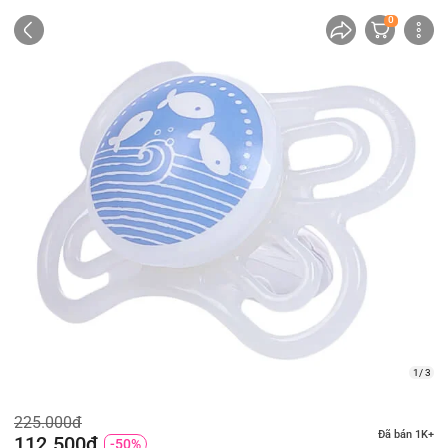
0
1/ 3
225.000đ
Đã bán 1K+
112.500đ
-50%