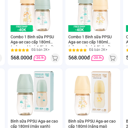
Combo 1 Bình sữa PPSU
Combo 1 Bình sữa PPSU
C
Aga-ae cao cấp 180ml
Aga-ae cao cấp 180ml
A
(mây xanh) và 1 Bình sữa
(nắng mai) và 1 Bình sữa
(
Đã bán 2K+
Đã bán 2K+
PPSU Aga-ae cao cấp
PPSU Aga-ae cao cấp
568.000đ
568.000đ
270ml (nắng mai)
270ml (mây xanh)
-20.9
-20.9
%
%
Bình sữa PPSU Aga-ae cao
Bình sữa PPSU Aga-ae cao
B
cấp 180ml (mây xanh)
cấp 180ml (nắng mai)
2