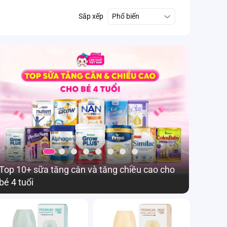
Sắp xếp
Phổ biến
Top 10+ sữa tăng cân và tăng chiều cao cho
Sữa Gro
bé 4 tuổi
cho bé 