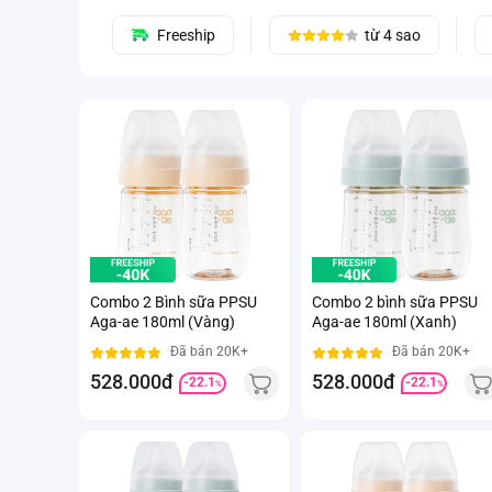
Freeship
từ 4 sao
Combo 2 Bình sữa PPSU
Combo 2 bình sữa PPSU
Aga-ae 180ml (Vàng)
Aga-ae 180ml (Xanh)
Đã bán 20K+
Đã bán 20K+
528.000đ
528.000đ
-22.1
-22.1
%
%