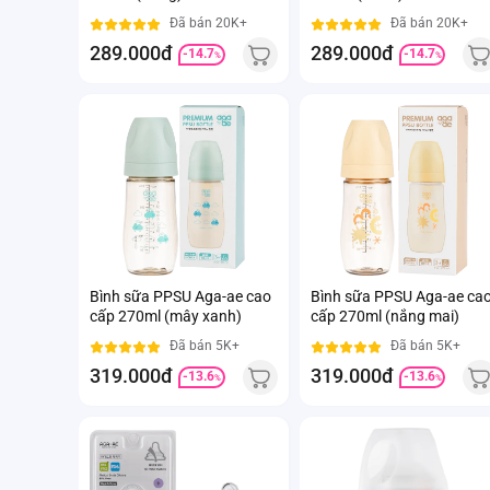
Đã bán 20K+
Đã bán 20K+
289.000đ
289.000đ
-14.7
-14.7
%
%
Bình sữa PPSU Aga-ae cao
Bình sữa PPSU Aga-ae ca
cấp 270ml (mây xanh)
cấp 270ml (nắng mai)
Đã bán 5K+
Đã bán 5K+
319.000đ
319.000đ
-13.6
-13.6
%
%