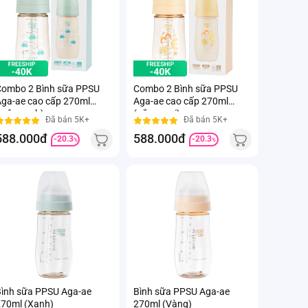
ombo 2 Bình sữa PPSU
Combo 2 Bình sữa PPSU
ga-ae cao cấp 270ml
Aga-ae cao cấp 270ml
mây xanh)
(nắng mai)
Đã bán 5K+
Đã bán 5K+
588.000đ
588.000đ
-20.3
-20.3
%
%
ình sữa PPSU Aga-ae
Bình sữa PPSU Aga-ae
70ml (Xanh)
270ml (Vàng)