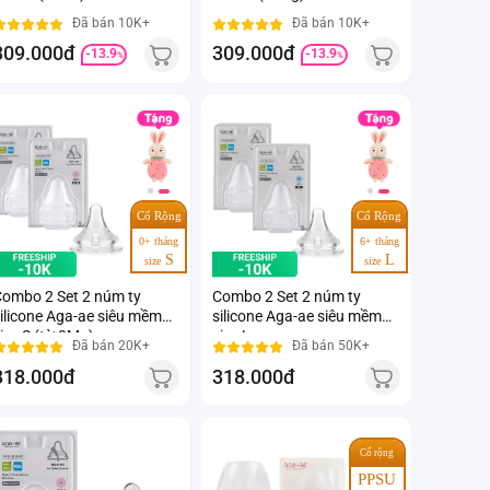
Đã bán 10K+
Đã bán 10K+
309.000đ
309.000đ
-13.9
-13.9
%
%
Cổ Rộng
Cổ Rộng
0+ tháng
6+ tháng
S
L
size
size
ombo 2 Set 2 núm ty
Combo 2 Set 2 núm ty
ilicone Aga-ae siêu mềm
silicone Aga-ae siêu mềm
ize S (từ 0M+)
size L
Đã bán 20K+
Đã bán 50K+
318.000đ
318.000đ
Cổ rộng
PPSU