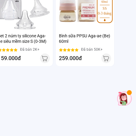
60ml
SS
0-3 tháng
et 2 núm ty silicone Aga-
Bình sữa PPSU Aga-ae (Be)
e siêu mềm size S (0-3M)
60ml
Đã bán 2K+
Đã bán 50K+
159.000đ
259.000đ