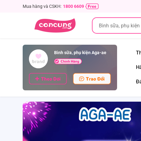
Mua hàng và CSKH:
1800 6609
Th
Bình sữa, phụ kiện Aga-ae
Hà
Đá