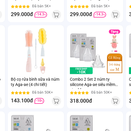
Đã bán 5K+
Đã bán 5K+
299.000đ
299.000đ
-14.3
-14.3
%
%
Cổ Rộng
3-6 tháng
M
size
o
Bộ cọ rửa bình sữa và núm
Combo 2 Set 2 núm ty
C
ty Aga-ae (4 chi tiết)
silicone Aga-ae siêu mềm
s
size M
s
Đã bán 50K+
Đã bán 50K+
143.100đ
318.000đ
-10
%