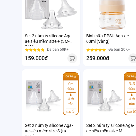
Set 2 núm ty silicone Aga-
Bình sữa PPSU Aga-ae
ae siêu mềm size + (3M-
60ml (Vàng)
24M)
Đã bán 50K+
Đã bán 20K+
159.000đ
259.000đ
Cổ Rộng
Cổ Rộn
0+
3-6
tháng
tháng
lỗ cắt
lỗ cắt
tròn
tròn
S
size
size
Set 2 núm ty silicone Aga-
Set 2 núm ty silicone Aga-
ae siêu mềm size S (từ
ae siêu mềm size M