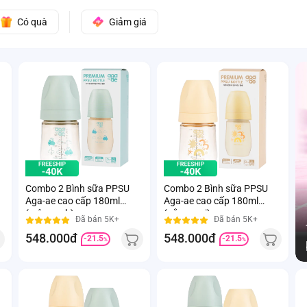
Có quà
Giảm giá
Combo 2 Bình sữa PPSU
Combo 2 Bình sữa PPSU
Aga-ae cao cấp 180ml
Aga-ae cao cấp 180ml
(mây xanh)
(nắng mai)
Đã bán 5K+
Đã bán 5K+
548.000đ
548.000đ
-21.5
-21.5
%
%