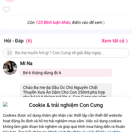
Còn
123 Bình luận khác
, Bấm vào để xem
Hỏi - Đáp
(6)
Xem tất cả
Mi Na
Bé 6 tháng dùng đc k
Chào Ba mẹ dạ Dầu Óc Chó Nguyên Chất
Thuyền Xưa Ăn Dặm Cho Con 250ml phù hợp
cho bé từ 6 tháng trở lên ạ. Con Cưng xin cảm
ơn
Cookie & trải nghiệm Con Cưng
30/11/2025 15:00
0
Cookies được sử dụng nhằm ghi nhận các thiết lập cần thiết để website
hoạt động ổn định và hỗ trợ trải nghiệm mua sắm. Việc sử dụng cookies
không làm gián đoạn trải nghiệm và giúp quá trình mua hàng diễn ra thuận
Còn
6 Hỏi - Đáp khác
, Bấm vào để xem