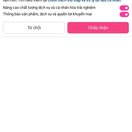
tiện hơn. Tìm hiểu thêm tại
Chính sách thu thập và xử lý dữ liệu cá nhân
.
Nâng cao chất lượng dịch vụ và cá nhân hóa trải nghiệm
Thông báo sản phẩm, dịch vụ và quyền lợi khuyến mại
Siêu thị
Thêm vào giỏ
Mua Ngay
còn hàng
Từ chối
Chấp nhận
Combo 2 Gennest Nước Yến Sữa
Combo 2 Váng sữa GrowPlus+ vị
Trẻ Em Hương Cam
vanilla (bạc) lốc 4 hộp
Đã bán
50K+
Đã bán
50K+
29.000đ
108.540đ
-50%
-33%