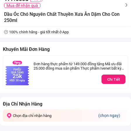
Mua để nhận quà
Dầu Óc Chó Nguyên Chất Thuyền Xưa Ăn Dặm Cho Con
250ml
100% chính hãng - giá tốt nhất ở App
Khuyến Mãi Đơn Hàng
Đơn hàng thực phẩm từ 149.000 đồng tặng Mã ưu đãi
25.000 đồng mua sản phẩm Thực phẩm Ivenet bất kỳ
PHIẾU
(Trừ sản phẩm sữa thay thể sữa mẹ cho trẻ dưới 24
QUÀ TẶNG
25k
tháng tuổi)
Chi Tiết
HSD: 30 ngày
Địa Chỉ Nhận Hàng
(chọn ngay)
Chọn địa chỉ nhận hàng