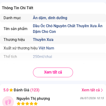
Thông Tin Chi Tiết
Danh mục
Ăn dặm, dinh dưỡng
Dầu Óc Chó Nguyên Chất Thuyền Xưa Ăn
Tên sản phẩm
Dặm Cho Con
Thương hiệu
Thuyền Xưa
Xuất xứ thương hiệu
Việt Nam
Thể tích
250ml/chai
Độ tuổi phù hợp
Sử dụng cho bé từ 6 tháng tuổi
Xem tất cả
Nhà sản xuất
. Công ty TNHH một thành viên Từ Phong;
. Địa chỉ: Thôn Ngô Đồng, Xã Cam Thành, Huyện Cam Lộ,
Xem tất cả
5.0
Đánh Giá
(123)
Tỉnh Quảng Trị, Việt Nam.
100% hạt óc chó tự nhiên, không chất
Nguyễn Thị phượng
06/07/2026 10:15
Thành phần
phụ gia, không chất bảo quản.