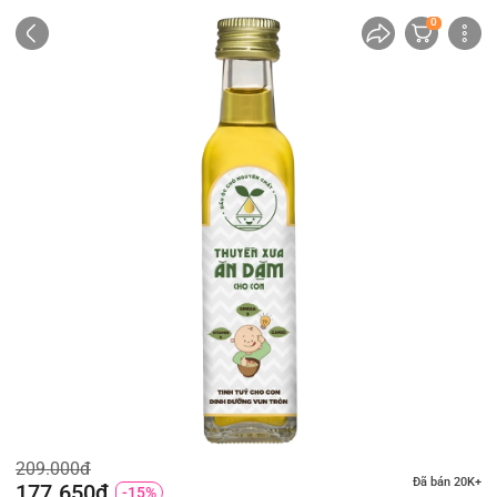
0
209.000đ
Đã bán 20K+
177.650đ
-15%