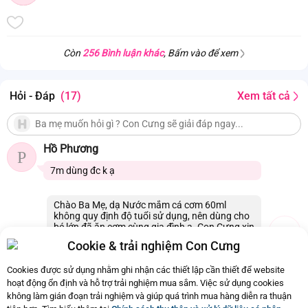
Hạn sử dụng
24 tháng kể từ ngày sản xuất
Còn
256 Bình luận khác
, Bấm vào để xem
Hỏi - Đáp
(17)
Xem tất cả
Hồ Phương
P
7m dùng đc k ạ
Chào Ba Mẹ, dạ Nước mắm cá cơm 60ml
không quy định độ tuổi sử dụng, nên dùng cho
bé lớn đã ăn cơm cùng gia đình ạ. Con Cưng xin
cảm ơn.
Cookie & trải nghiệm Con Cưng
22/07/2026 00:21
0
Cookies được sử dụng nhằm ghi nhận các thiết lập cần thiết để website
hoạt động ổn định và hỗ trợ trải nghiệm mua sắm. Việc sử dụng cookies
không làm gián đoạn trải nghiệm và giúp quá trình mua hàng diễn ra thuận
Còn
17 Hỏi - Đáp khác
, Bấm vào để xem