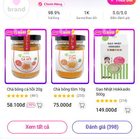
98.9%
1K
5.0/5.0
hài lòng
ba mẹ theo dõi
điểm đánh giá
Chà bông cá hồi 20g
Chà bông tôm 10g
Gạo Nhật Hokkaido
500g
(481)
(255)
(214)
58.100đ
75.000đ
-30%
149.000đ
Xem tất cả
Đánh giá (398)