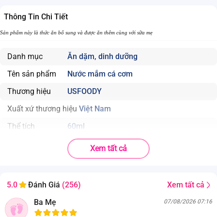
Thông Tin Chi Tiết
Sản phẩm này là thức ăn bổ sung và được ăn thêm cùng với sữa mẹ
Danh mục
Ăn dặm, dinh dưỡng
Tên sản phẩm
Nước mắm cá cơm
Thương hiệu
USFOODY
Xuất xứ thương hiệu
Việt Nam
Thể tích
60ml
Nhà sản xuất
Xem tất cả
Chi nhánh công ty TNHH Quốc Tế US - Nhà máy sản xuất
10/8B Ấp 1 , Xã Xuân Thới Thượng, Huyện Hóc Môn, Thành
phố Hồ Chí Minh, Việt Nam
Xem tất cả
5.0
Đánh Giá
(256)
Cá cơm tươi (70%), muối (29%), đường
Thành phần
Ba Mẹ
07/08/2026 07:16
nước.