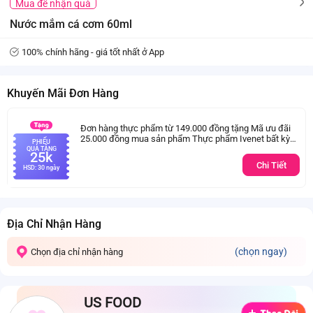
Mua để nhận quà
Nước mắm cá cơm 60ml
100% chính hãng - giá tốt nhất ở App
Khuyến Mãi Đơn Hàng
Đơn hàng thực phẩm từ 149.000 đồng tặng Mã ưu đãi
25.000 đồng mua sản phẩm Thực phẩm Ivenet bất kỳ
PHIẾU
(Trừ sản phẩm sữa thay thể sữa mẹ cho trẻ dưới 24
QUÀ TẶNG
25k
tháng tuổi)
Chi Tiết
HSD: 30 ngày
Địa Chỉ Nhận Hàng
(chọn ngay)
Chọn địa chỉ nhận hàng
US FOOD