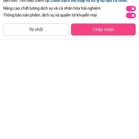
tiện hơn. Tìm hiểu thêm tại
Chính sách thu thập và xử lý dữ liệu cá nhân
.
Nâng cao chất lượng dịch vụ và cá nhân hóa trải nghiệm
Thông báo sản phẩm, dịch vụ và quyền lợi khuyến mại
Siêu thị
Thêm vào giỏ
Mua Ngay
còn hàng
Từ chối
Chấp nhận
Combo 2 Váng sữa GrowPlus+ vị
Combo 2 Gennest Nước Yến Sữa
vanilla (bạc) lốc 4 hộp
Trẻ Em Hương Cam
Đã bán
50K+
Đã bán
50K+
108.540đ
-33%
29.000đ
-50%