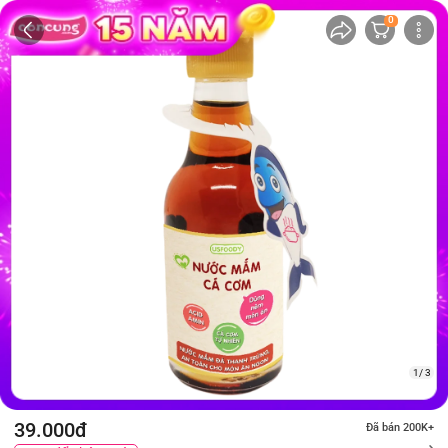
0
1/ 3
39.000đ
Đã bán 200K+