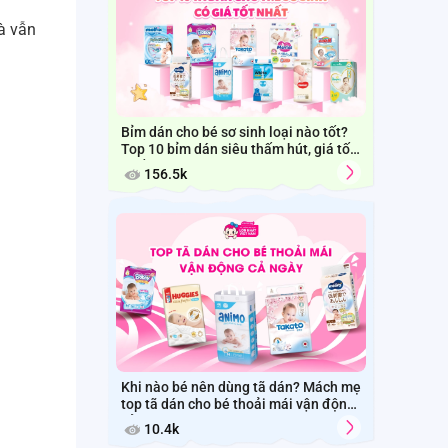
à vẫn
Bỉm dán cho bé sơ sinh loại nào tốt?
Top 10 bỉm dán siêu thấm hút, giá tốt
nhất hiện nay
156.5k
Khi nào bé nên dùng tã dán? Mách mẹ
top tã dán cho bé thoải mái vận động
cả ngày
10.4k