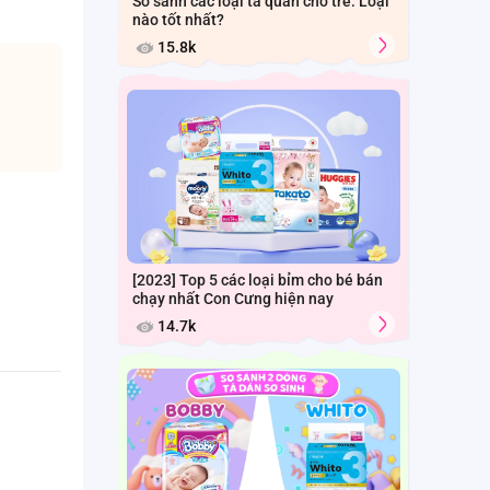
So sánh các loại tã quần cho trẻ: Loại
nào tốt nhất?
15.8k
[2023] Top 5 các loại bỉm cho bé bán
chạy nhất Con Cưng hiện nay
14.7k