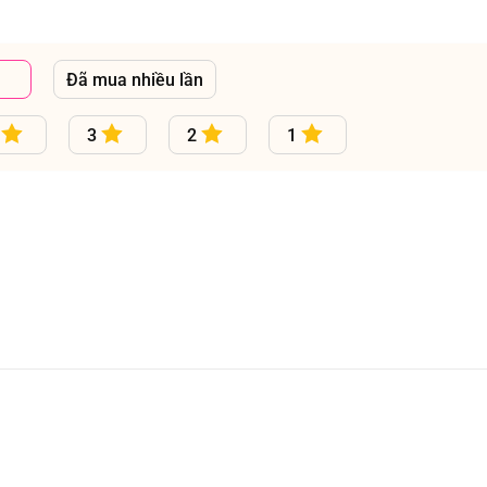
Đã mua nhiều lần
3
2
1
lưu ý quan sát và thay tã để bé luôn thoải mái