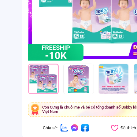
Con Cưng là chuỗi mẹ và bé có tổng doanh số Bobby lớn
Việt Nam
Đã thích
Chia sẻ: