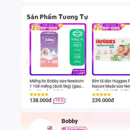
Sản Phẩm Tương Tự
Miếng lót
NB1
<5 Kg
108
miếng
Miếng lót Bobby size Newborn
Bỉm tã dán Huggies 
1 108 miếng (dưới 5kg) (giao
Nature Made size N
bao bì ngẫu nhiên)
miếng (dưới 5kg) (Gi
ngẫu nhiên)
138.000đ
239.000đ
-15.3
%
Bobby