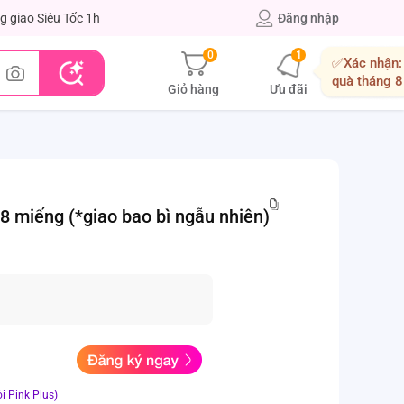
g giao Siêu Tốc 1h
Đăng nhập
0
1
✅Xác nhận:
quà tháng 8
Giỏ hàng
Ưu đãi
 miếng (*giao bao bì ngẫu nhiên)
i Pink Plus)