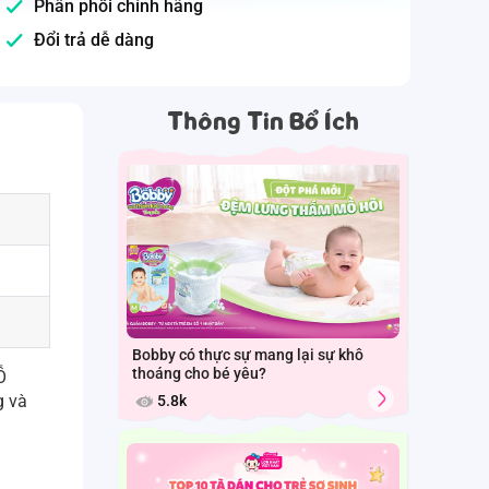
Phân phối chính hãng
Đổi trả dễ dàng
Thông Tin Bổ Ích
Bobby có thực sự mang lại sự khô
thoáng cho bé yêu?
Ỗ
g và
5.8k