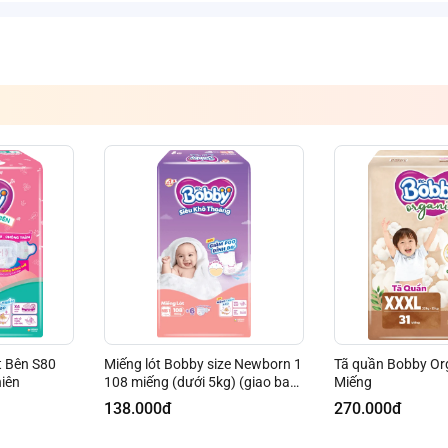
 Bên S80
Miếng lót Bobby size Newborn 1
Tã quần Bobby Or
QT Bobby - Túi xách mẹ bé
QT Bobby - Túi xách mẹ bé
QT Bob
hiên
108 miếng (dưới 5kg) (giao bao
Miếng
(kem hồng)
(Trắng kem)
Sleep 
bì ngẫu nhiên)
138.000đ
270.000đ