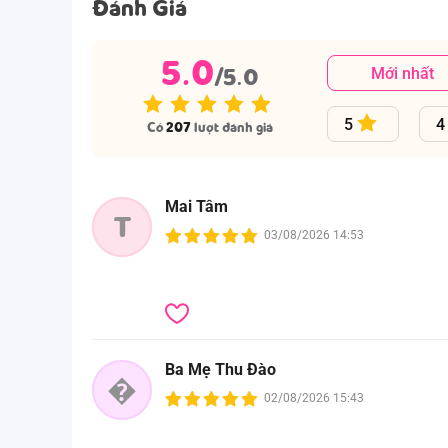
Đánh Giá
5.0
/5.0
Mới nhất
5
4
Có
207
lượt đánh giá
Mai Tâm
T
03/08/2026 14:53
Ba Mẹ Thu Đào
�
Vạch báo tã đầy - MỚI
02/08/2026 15:43
Khi tã đầy, dải màu sẽ chuyển sang màu xanh. Mẹ 