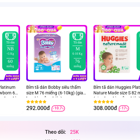
Tã dán
Tã dán
NB
M
<5 Kg
6-10 Kg
60
76
miếng
miếng
Platinum
Bỉm tã dán Bobby siêu thấm
Bỉm tã dán Huggies Pla
ewborn 60
size M 76 miếng (6-10kg) (giao
Nature Made size S 82 
ao bao bì
bao bì ngẫu nhiên)
(giao bao bì ngẫu nhiên
292.000đ
308.000đ
-10.7
-17
%
%
Theo dõi:
25K