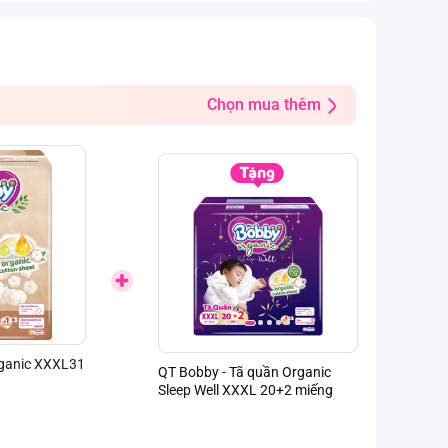
Chọn mua thêm
ganic XXXL31
by - Tã quần Organic
QT Bobby - Tã quần Organic
QT Bobby - Tã
Well XXXL 20+2 miếng
Sleep Well XXL 22+2 miếng
Sleep Well XL