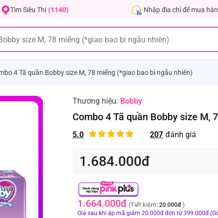
Nhập địa chỉ để mua hàn
Tìm Siêu Thị
(1140)
bo 4 Tã quần Bobby size M, 78 miếng (*giao bao bì ngẫu nhiên)
Thương hiệu:
Bobby
Combo 4 Tã quần Bobby size M, 78
5.0
207
đánh giá
1.684.000đ
1.664.000đ
(Tiết kiệm:
)
20.000đ
Giá sau khi áp mã giảm 20.000đ đơn từ 399.000đ (Gó