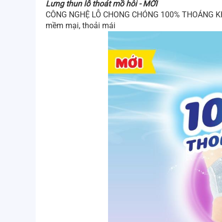
Lưng thun lỗ thoát mồ hôi - MỚI
CÔNG NGHỆ LỖ CHONG CHÓNG 100% THOÁNG KHÍ ngă
mềm mại, thoải mái