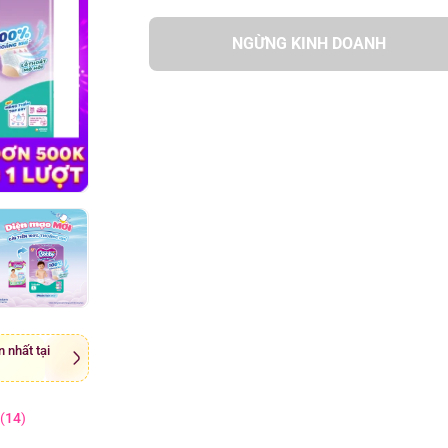
NGỪNG KINH DOANH
 nhất tại
(
14
)