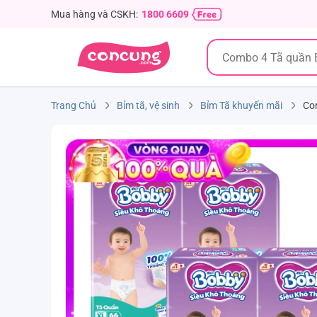
Mua hàng và CSKH:
1800 6609
Trang Chủ
Bỉm tã, vệ sinh
Bỉm Tã khuyến mãi
Com