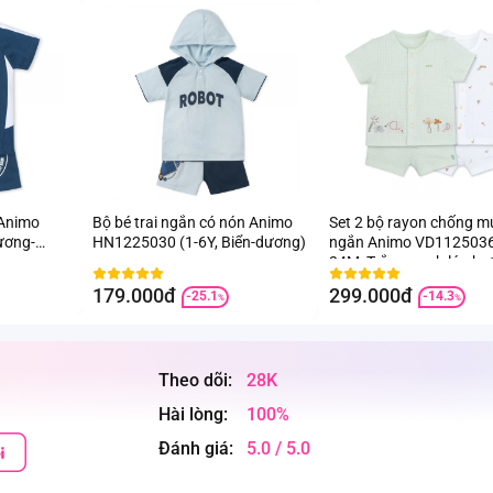
 Animo
Bộ bé trai ngắn có nón Animo
Set 2 bộ rayon chống m
ương-
HN1225030 (1-6Y, Biển-dương)
ngắn Animo VD1125036
24M, Trắng-xanh lá nhạt
NN06)
179.000đ
299.000đ
-25.1
-14.3
%
%
Theo dõi:
28K
Hài lòng:
100%
Đánh giá:
5.0 / 5.0