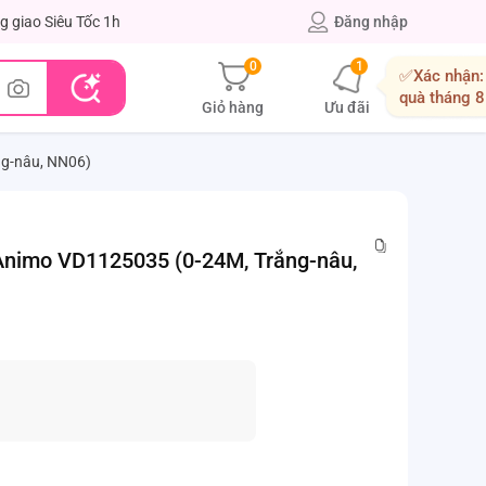
g giao Siêu Tốc 1h
Đăng nhập
0
1
✅Xác nhận:
quà tháng 8
Giỏ hàng
Ưu đãi
ng-nâu, NN06)
 Animo VD1125035 (0-24M, Trắng-nâu,