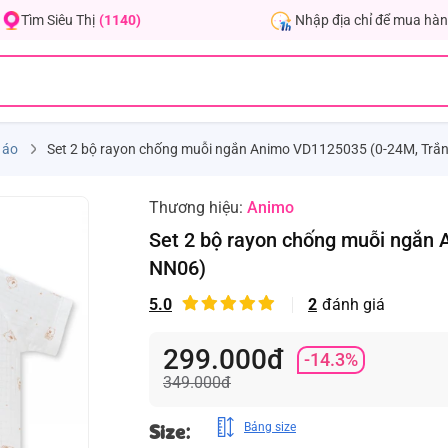
Nhập địa chỉ để mua hàn
Tìm Siêu Thị
(1140)
 áo
Set 2 bộ rayon chống muỗi ngắn Animo VD1125035 (0-24M, Trắ
Thương hiệu:
Animo
Set 2 bộ rayon chống muỗi ngắn
NN06)
5.0
2
đánh giá
299.000đ
-14.3%
349.000đ
Size:
Bảng size