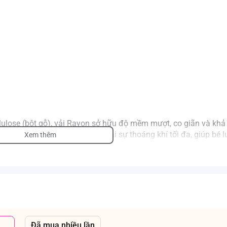
lulose (bột gỗ), vải Rayon sở hữu độ mềm mượt, co giãn và kh
g thường. Chất liệu này mang lại sự thoáng khí tối đa, giúp bé 
Xem thêm
 sung hoạt chất chống muỗi an toàn, tạo lớp màng bảo vệ làn
 nghiệm trên chủng muỗi
Aedes albopictus
).
heo tiêu chuẩn công nghiệp Nhật Bản JIS L 1950-1).
Đã mua nhiều lần