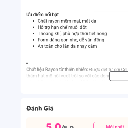
Ưu điểm nổi bật
Chất rayon mềm mại, mát da
Hỗ trợ hạn chế muỗi đốt
Thoáng khí, phù hợp thời tiết nóng
Form dáng gọn nhẹ, dễ vận động
An toàn cho làn da nhạy cảm
Chất liệu Rayon từ thiên nhiên:
Được dệt từ sợi Cel
thấm hút mồ hôi vượt trội so với các dòng vải thôn
cảm thấy mát mẻ, dễ chịu để thoải mái vận động.
Công nghệ chống muỗi ưu việt:
Bề mặt vải được bổ
nớt của bé khỏi sự tấn công của côn trùng.
Đánh Giá
Giảm đáng kể nguy cơ bị muỗi đốt (đã kiểm
Hiệu quả bảo vệ bền bỉ lên đến
30 lần giặt
(t
5.0
/5.0
Mới nhất