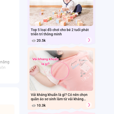
Top 5 loại đồ chơi cho bé 2 tuổi phát
triển trí thông minh
20.5k
ả năng
luôn
 da non
Vải kháng khuẩn là gì? Có nên chọn
quần áo sơ sinh làm từ vải kháng
khuẩn cho bé?
10.3k