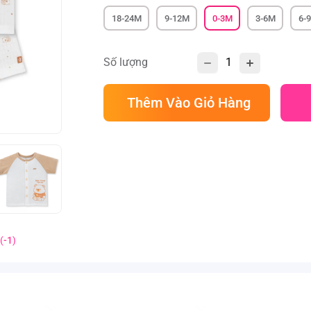
18-24M
9-12M
0-3M
3-6M
6-
Số lượng
Thêm Vào Giỏ Hàng
(
-1
)