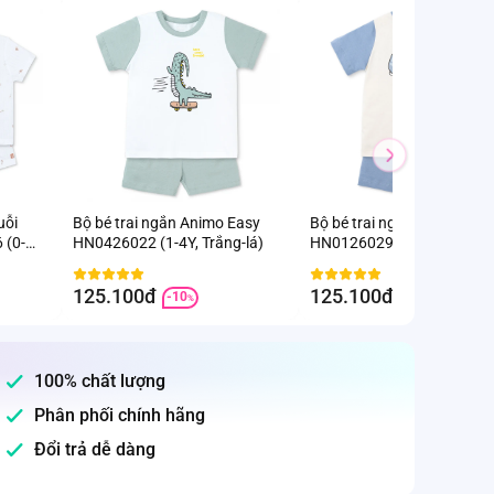
uỗi
Bộ bé trai ngắn Animo Easy
Bộ bé trai ngắn Animo Eas
 (0-
HN0426022 (1-4Y, Trắng-lá)
HN0126029 (1-4Y, Kem-dư
,
125.100đ
125.100đ
-10
-10
%
%
100% chất lượng
Phân phối chính hãng
Đổi trả dễ dàng