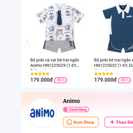
Bộ polo cà vạt bé trai ngắn
Bộ polo bé trai ngắn
Animo HN1225029 (1-6Y,
HN1225032 (1-6Y, D
Trắng-xám)
dương)
179.000đ
179.000đ
-25.1
-25.1
%
%
Animo