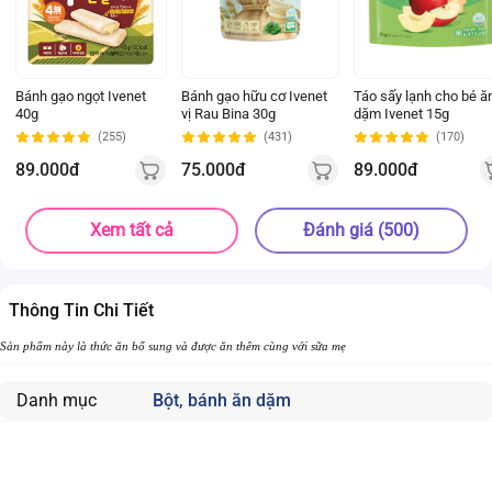
Bánh gạo ngọt Ivenet
Bánh gạo hữu cơ Ivenet
Táo sấy lạnh cho bé ă
40g
vị Rau Bina 30g
dặm Ivenet 15g
(255)
(431)
(170)
89.000đ
75.000đ
89.000đ
Xem tất cả
Đánh giá (500)
Thông Tin Chi Tiết
Sản phẩm này là thức ăn bổ sung và được ăn thêm cùng với sữa mẹ
Danh mục
Bột, bánh ăn dặm