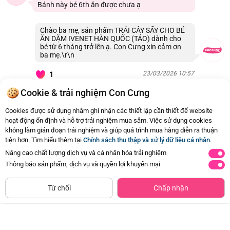
Bánh này bé 6th ăn được chưa ạ
Chào ba mẹ, sản phẩm TRÁI CÂY SẤY CHO BÉ
ĂN DẶM IVENET HÀN QUỐC (TÁO) dành cho
bé từ 6 tháng trở lên ạ. Con Cưng xin cảm ơn
ba mẹ.\r\n
23/03/2026 10:57
1
Cookie & trải nghiệm Con Cưng
Còn
5 Hỏi - Đáp khác
, Bấm vào để xem
Cookies được sử dụng nhằm ghi nhận các thiết lập cần thiết để website
hoạt động ổn định và hỗ trợ trải nghiệm mua sắm. Việc sử dụng cookies
không làm gián đoạn trải nghiệm và giúp quá trình mua hàng diễn ra thuận
tiện hơn. Tìm hiểu thêm tại
Chính sách thu thập và xử lý dữ liệu cá nhân
.
Nâng cao chất lượng dịch vụ và cá nhân hóa trải nghiệm
Thông báo sản phẩm, dịch vụ và quyền lợi khuyến mại
Siêu thị
Thêm vào giỏ
Mua Ngay
còn hàng
Từ chối
Chấp nhận
Combo 2 bánh viên PETIT BORO
Combo 2 Bánh từ gạo Hữu cơ
20g x 6 gói
Happy Bite Vị Hỗn Hợp Quả Mọng