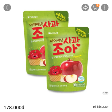
0
1/ 2
178.000đ
Đã bán 20K+