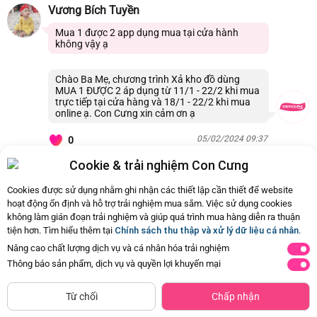
Vương Bích Tuyền
Mua 1 được 2 app dụng mua tại cửa hành
không vậy ạ
Chào Ba Mẹ, chương trình Xả kho đồ dùng
MUA 1 ĐƯỢC 2 áp dụng từ 11/1 - 22/2 khi mua
trực tiếp tại cửa hàng và 18/1 - 22/2 khi mua
online ạ. Con Cưng xin cảm ơn ạ
05/02/2024 09:37
0
Cookie & trải nghiệm Con Cưng
Còn
2 Hỏi - Đáp khác
, Bấm vào để xem
Cookies được sử dụng nhằm ghi nhận các thiết lập cần thiết để website
hoạt động ổn định và hỗ trợ trải nghiệm mua sắm. Việc sử dụng cookies
không làm gián đoạn trải nghiệm và giúp quá trình mua hàng diễn ra thuận
tiện hơn. Tìm hiểu thêm tại
Chính sách thu thập và xử lý dữ liệu cá nhân
.
Nâng cao chất lượng dịch vụ và cá nhân hóa trải nghiệm
Thông báo sản phẩm, dịch vụ và quyền lợi khuyến mại
ĐÃ HẾT HÀNG
Từ chối
Chấp nhận