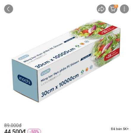
0
89.000đ
Đã bán 5K+
44.500đ
-50%