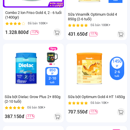
Combo 2 lon Friso Gold 4, 2 - 6 tuổi
Sữa Vinamilk Optimum Gold 4
(1400gr)
850g (2-6 tuổi)
Đã bán
100K+
Đã bán
100K+
1.328.800đ
-12%
431.650đ
-11%
1450
gr
850
2-6
gr
tuổi
2-10
tuổi
Sữa bột Dielac Grow Plus 2+ 850g
Sữa bột Optimum Gold 4 HT 1450g
(2-10 tuổi)
Đã bán
10K+
Đã bán
50K+
707.550đ
-11%
387.150đ
-11%