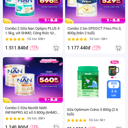
1.5
800
Kg
gr
2-6
Trên 2
tuổi
tuổi
Combo 2 Sữa Nan Optipro PLUS 4
Combo 2 lon SPDDCT Friso Pro 3,
1.5kg, với 5HMO, Công thức từ
800g (trên 2 tuổi)
Thụy Sĩ (2-6 tuổi)
Đã bán
50K+
Đã bán
10K+
1.511.840đ
1.177.440đ
-12%
-12%
800
800
gr
gr
2-6
2-6
tuổi
tuổi
Combo 2 Sữa Nestlé NAN
Sữa Optimum Colos 3 800g (2-6
INFINIPRO A2 số 3 800g (6HMO)
tuổi)
(2-6 tuổi)
Đã bán
20K+
Đã bán
5K+
1.240.800đ
-12%