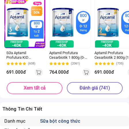
800
8
gr
800
0-12
12
gr
tháng
th
2
Từ
tuổi
Sữa Aptamil
Aptamil Profutura
Aptamil Profutura
Profutura KID
Cesarbiotik 1 800g (0-
Cesarbiotik 2 800g (1
Cesarbiotik 3 800g
12 tháng)
24 tháng)
(608)
(2061)
(735)
(Từ 2 tuổi)
691.000đ
764.000đ
691.000đ
Xem tất cả
Đánh giá (741)
Thông Tin Chi Tiết
Danh mục
Sữa bột công thức