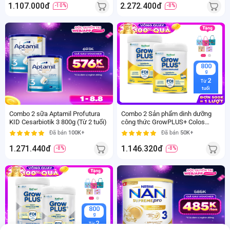
1.107.000đ
2.272.400đ
-10%
-8%
800
800
gr
g
2
2
Từ
Từ
tuổi
tuổi
Combo 2 sữa Aptamil Profutura
Combo 2 Sản phẩm dinh dưỡng
KID Cesarbiotik 3 800g (Từ 2 tuổi)
công thức GrowPLUS+ Colos
Immunel 2+, 800g ( trên 2 tuổi)
Đã bán
100K+
Đã bán
50K+
1.271.440đ
1.146.320đ
-8%
-8%
800
800
g
gr
2
2-6
Từ