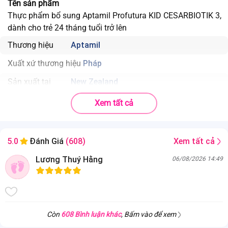
Tên sản phẩm
Thực phẩm bổ sung Aptamil Profutura KID CESARBIOTIK 3,
dành cho trẻ 24 tháng tuổi trở lên
Thương hiệu
Aptamil
Xuất xứ thương hiệu
Pháp
Sản xuất tại
New Zealand
Trọng lượng sản phẩm
800g
Xem tất cả
Độ tuổi phù hợp
Trên 2 tuổi
Nhà sản xuất
Danone
Xem tất cả
5.0
Đánh Giá
(608)
Lương Thuý Hằng
06/08/2026 14:49
Còn
608 Bình luận khác
, Bấm vào để xem