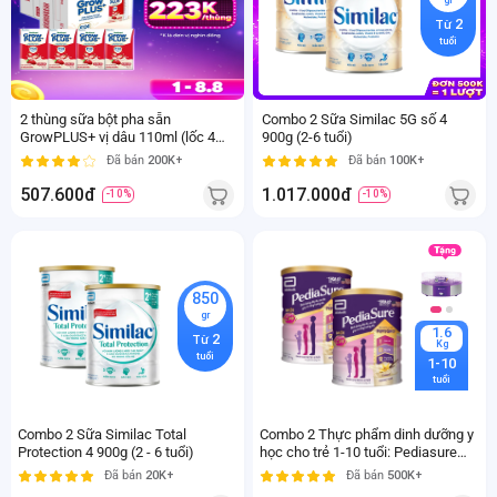
gr
ml
2
4
Từ
hộp/lốc
tuổi
2 thùng sữa bột pha sẵn
Combo 2 Sữa Similac 5G số 4
GrowPLUS+ vị dâu 110ml (lốc 4
900g (2-6 tuổi)
hộp) (Trên 1 tuổi)
Đã bán
200K+
Đã bán
100K+
507.600đ
1.017.000đ
-10%
-10%
850
gr
1.6
2
Từ
Kg
tuổi
1-10
tuổi
Combo 2 Sữa Similac Total
Combo 2 Thực phẩm dinh dưỡng y
Protection 4 900g (2 - 6 tuổi)
học cho trẻ 1-10 tuổi: Pediasure
vani 1.6kg
Đã bán
20K+
Đã bán
500K+