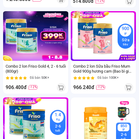
514.800đ
-12%
900
gr
850
Sữa
gr
bầu
2-6
tuổi
Combo 2 lon Friso Gold 4, 2 - 6 tuổi
Combo 2 lon Sữa bầu Friso Mum
(800gr)
Gold 900g hương cam (Bao bì giao
ngẫu nhiên)
Đã bán
50K+
Đã bán
100K+
906.400đ
966.240đ
-12%
-12%
1.4
Kg
850
2-6
gr
tuổi
2-6
tuổi