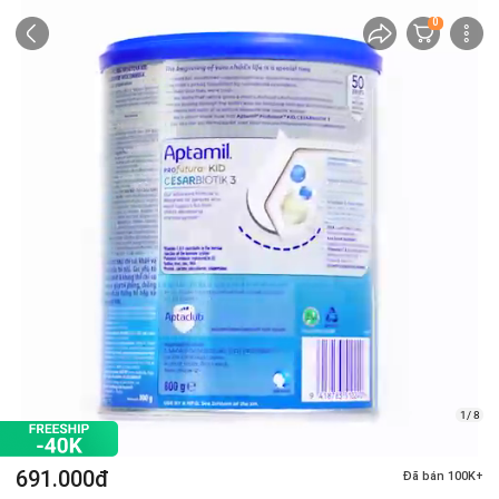
0
1/ 8
691.000đ
Đã bán 100K+