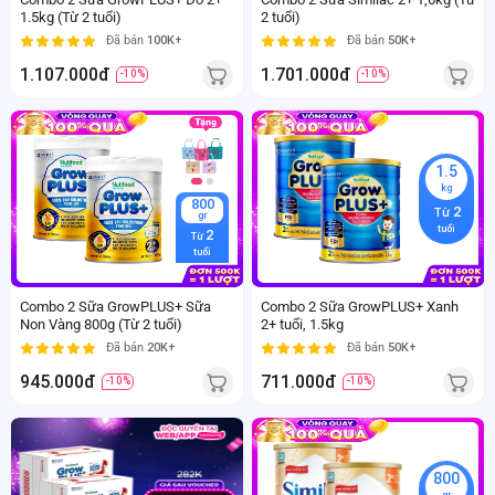
1.5kg (Từ 2 tuổi)
2 tuổi)
Đã bán
100K+
Đã bán
50K+
1.107.000đ
1.701.000đ
-10%
-10%
1.5
kg
800
2
Từ
gr
tuổi
2
Từ
tuổi
Combo 2 Sữa GrowPLUS+ Sữa
Combo 2 Sữa GrowPLUS+ Xanh
Non Vàng 800g (Từ 2 tuổi)
2+ tuổi, 1.5kg
Đã bán
20K+
Đã bán
50K+
945.000đ
711.000đ
-10%
-10%
800
110