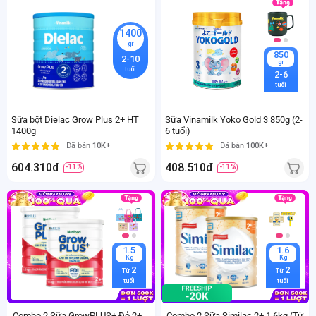
1400
gr
850
2-10
gr
tuổi
2-6
tuổi
Sữa bột Dielac Grow Plus 2+ HT
Sữa Vinamilk Yoko Gold 3 850g (2-
1400g
6 tuổi)
Đã bán
10K+
Đã bán
100K+
604.310đ
408.510đ
-11%
-11%
1.5
1.6
Kg
Kg
2
2
Từ
Từ
tuổi
tuổi
Combo 2 Sữa GrowPLUS+ Đỏ 2+
Combo 2 Sữa Similac 2+ 1,6kg (Từ