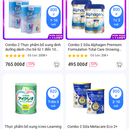
800
800
gr
gr
2
1-10
Từ
tuổi
tuổi
Combo 2 Thực phẩm bổ sung dinh
Combo 2 Sữa Alphagen Premium
dưỡng dành cho trẻ từ 1 đến 10
Formulation Total Care Growing
tuổi Kid Essentials Nutritionally
Up Formula 800g (từ 24 tháng trở
Đã bán
200K+
Đã bán
20K+
Complete vị vani
lên)
765.000đ
495.000đ
-50%
-50%
820
850
g
gr
Trên 3
2-10
tuổi
tuổi
Thực phẩm bổ sung Icreo Learning
Combo 2 Sữa Metacare Eco 2+