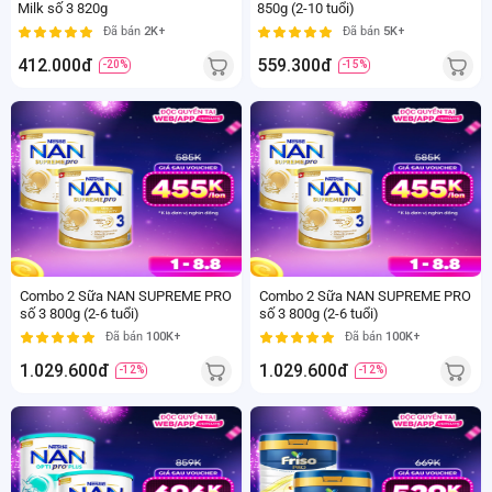
Milk số 3 820g
850g (2-10 tuổi)
Đã bán
2K+
Đã bán
5K+
412.000đ
559.300đ
-20%
-15%
800
800
gr
gr
2-6
2-6
tuổi
tuổi
Combo 2 Sữa NAN SUPREME PRO
Combo 2 Sữa NAN SUPREME PRO
số 3 800g (2-6 tuổi)
số 3 800g (2-6 tuổi)
Đã bán
100K+
Đã bán
100K+
1.029.600đ
1.029.600đ
-12%
-12%