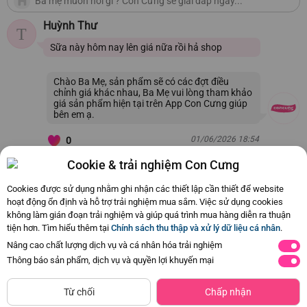
Huỳnh Thư
T
Sữa này hôm nay lên giá nữa rồi hả shop
Chào Ba Mẹ, sản phẩm sẽ có các đợt điều
chỉnh giá khác nhau, Ba Mẹ vui lòng tham khảo
giá sản phẩm hiện tại trên App Con Cưng giúp
bên em ạ.
01/06/2026 18:54
0
Cookie & trải nghiệm Con Cưng
Còn
114 Hỏi - Đáp khác
, Bấm vào để xem
Cookies được sử dụng nhằm ghi nhận các thiết lập cần thiết để website
hoạt động ổn định và hỗ trợ trải nghiệm mua sắm. Việc sử dụng cookies
không làm gián đoạn trải nghiệm và giúp quá trình mua hàng diễn ra thuận
tiện hơn. Tìm hiểu thêm tại
Chính sách thu thập và xử lý dữ liệu cá nhân
.
Nâng cao chất lượng dịch vụ và cá nhân hóa trải nghiệm
800
800
gr
gr
Thông báo sản phẩm, dịch vụ và quyền lợi khuyến mại
2
1-10
Từ
Siêu thị
Thêm vào giỏ
Mua Ngay
tuổi
tuổi
còn hàng
Từ chối
Chấp nhận