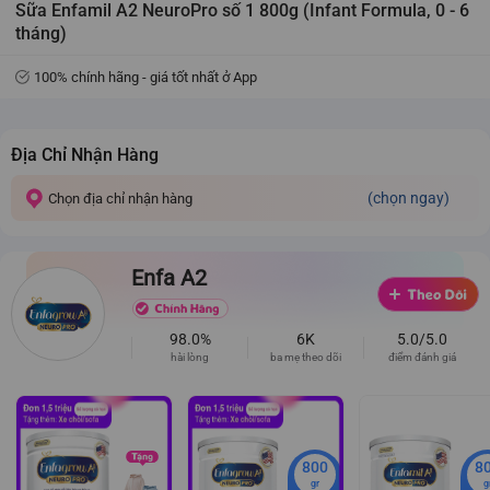
Sữa Enfamil A2 NeuroPro số 1 800g (Infant Formula, 0 - 6
tháng)
100% chính hãng - giá tốt nhất ở App
Địa Chỉ Nhận Hàng
(chọn ngay)
Chọn địa chỉ nhận hàng
Enfa A2
98.0%
6K
5.0/5.0
hài lòng
ba mẹ theo dõi
điểm đánh giá
800
8
gr
g