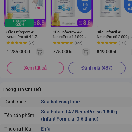
1-6
6-
tuổi
th
Sữa Enfagrow A2
Sữa Enfagrow A2
Sữa Enfamil A2
Neuro Pro số 4 1.7
NeuroPro số 3 800g
NeuroPro số 2 800g
kg (3 - 6 tuổi)
(1 - 6 tuổi)
(Follow Up Formula, 6
(78)
(633)
(764)
12 tháng tuổi)
1.285.000đ
775.000đ
849.000đ
Xem tất cả
Đánh giá (437)
Thông Tin Chi Tiết
Danh mục
Sữa bột công thức
Sữa Enfamil A2 NeuroPro số 1 800g
Tên sản phẩm
(Infant Formula, 0-6 tháng)
Thương hiệu
Enfa