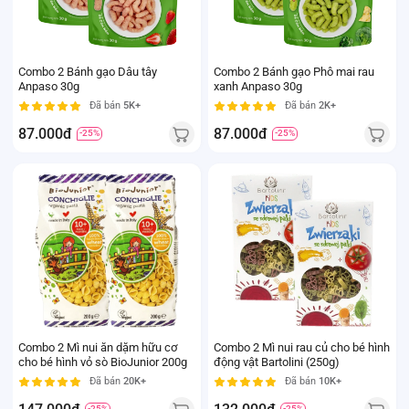
Combo 2 Bánh gạo Dâu tây
Combo 2 Bánh gạo Phô mai rau
Anpaso 30g
xanh Anpaso 30g
Đã bán
5K+
Đã bán
2K+
87.000đ
87.000đ
-25%
-25%
Combo 2 Mì nui ăn dặm hữu cơ
Combo 2 Mì nui rau củ cho bé hình
cho bé hình vỏ sò BioJunior 200g
động vật Bartolini (250g)
Đã bán
20K+
Đã bán
10K+
-25%
-25%