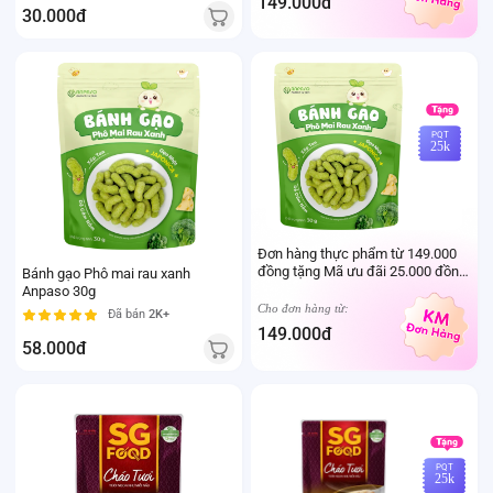
149.000đ
30.000đ
PQT
25k
Đơn hàng thực phẩm từ 149.000
đồng tặng Mã ưu đãi 25.000 đồng
Bánh gạo Phô mai rau xanh
mua sản phẩm Thực phẩm Ivenet
Anpaso 30g
bất kỳ (Trừ sản phẩm sữa thay thể
Cho đơn hàng từ:
Đã bán
2K+
sữa mẹ cho trẻ dưới 24 tháng tuổi)
149.000đ
58.000đ
PQT
25k