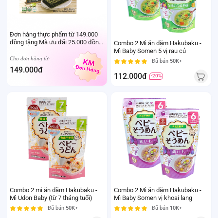
Đơn hàng thực phẩm từ 149.000
đồng tặng Mã ưu đãi 25.000 đồng
Combo 2 Mì ăn dặm Hakubaku -
mua sản phẩm Thực phẩm Ivenet
Mì Baby Somen 5 vị rau củ
bất kỳ (Trừ sản phẩm sữa thay thể
Cho đơn hàng từ:
Đã bán
50K+
sữa mẹ cho trẻ dưới 24 tháng tuổi)
149.000đ
112.000đ
-20%
Combo 2 mì ăn dặm Hakubaku -
Combo 2 Mì ăn dặm Hakubaku -
Mì Udon Baby (từ 7 tháng tuổi)
Mì Baby Somen vị khoai lang
Đã bán
50K+
Đã bán
10K+