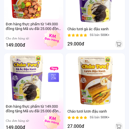
Đơn hàng thực phẩm từ 149.000
đồng tặng Mã ưu đãi 25.000 đồng
Cháo tươi gà ác đậu xanh
mua sản phẩm Thực phẩm Ivenet
Đã bán
500K+
bất kỳ (Trừ sản phẩm sữa thay thể
Cho đơn hàng từ:
sữa mẹ cho trẻ dưới 24 tháng tuổi)
29.000đ
149.000đ
PQT
25k
Đơn hàng thực phẩm từ 149.000
đồng tặng Mã ưu đãi 25.000 đồng
Cháo tươi lươn đậu xanh
mua sản phẩm Thực phẩm Ivenet
Đã bán
500K+
bất kỳ (Trừ sản phẩm sữa thay thể
Cho đơn hàng từ:
sữa mẹ cho trẻ dưới 24 tháng tuổi)
27.000đ
149.000đ