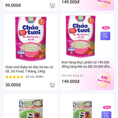
149.000đ
99.000đ
PQT
25k
Đơn hàng thực phẩm từ 149.000
đồng tặng Mã ưu đãi 25.000 đồng
Cháo tươi Baby bò đậu hà lan cà
mua sản phẩm Thực phẩm Ivenet
rốt, SG Food, 7 tháng, 240g
bất kỳ (Trừ sản phẩm sữa thay thể
Cho đơn hàng từ:
Đã bán
500K+
sữa mẹ cho trẻ dưới 24 tháng tuổi)
149.000đ
30.000đ
PQT
25k