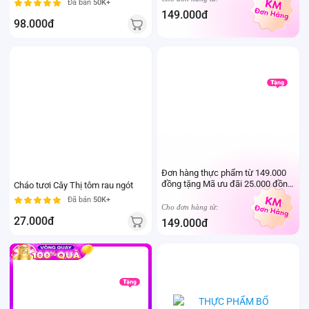
Đã bán
50K+
sữa mẹ cho trẻ dưới 24 tháng tuổi)
149.000đ
98.000đ
PQT
25k
Đơn hàng thực phẩm từ 149.000
Cháo tươi Cây Thị tôm rau ngót
đồng tặng Mã ưu đãi 25.000 đồng
mua sản phẩm Thực phẩm Ivenet
Đã bán
50K+
bất kỳ (Trừ sản phẩm sữa thay thể
Cho đơn hàng từ:
sữa mẹ cho trẻ dưới 24 tháng tuổi)
27.000đ
149.000đ