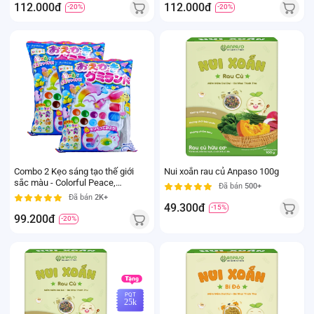
112.000đ
112.000đ
-20%
-20%
Combo 2 Kẹo sáng tạo thế giới
Nui xoắn rau củ Anpaso 100g
sắc màu - Colorful Peace,
Đã bán
500+
27g/hộp
Đã bán
2K+
49.300đ
-15%
99.200đ
-20%
PQT
25k