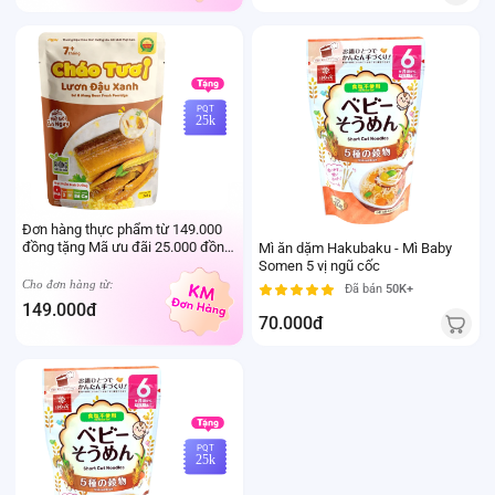
PQT
25k
Đơn hàng thực phẩm từ 149.000
đồng tặng Mã ưu đãi 25.000 đồng
Mì ăn dặm Hakubaku - Mì Baby
mua sản phẩm Thực phẩm Ivenet
Somen 5 vị ngũ cốc
bất kỳ (Trừ sản phẩm sữa thay thể
Cho đơn hàng từ:
Đã bán
50K+
sữa mẹ cho trẻ dưới 24 tháng tuổi)
149.000đ
70.000đ
PQT
25k