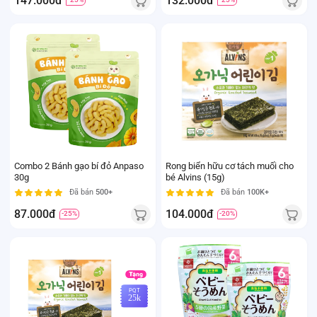
147.000đ
132.000đ
Combo 2 Bánh gạo bí đỏ Anpaso
Rong biển hữu cơ tách muối cho
30g
bé Alvins (15g)
Đã bán
500+
Đã bán
100K+
87.000đ
104.000đ
-25%
-20%
PQT
25k