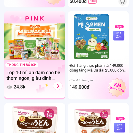
50.400đ
-10%
PQT
25k
THÔNG TIN BỔ ÍCH
Đơn hàng thực phẩm từ 149.000
đồng tặng Mã ưu đãi 25.000 đồng
Top 10 mì ăn dặm cho bé
mua sản phẩm Thực phẩm Ivenet
thơm ngon, giàu dinh
bất kỳ (Trừ sản phẩm sữa thay thể
Cho đơn hàng từ:
dưỡng
sữa mẹ cho trẻ dưới 24 tháng tuổi)
24.8k
149.000đ
PQT
25k