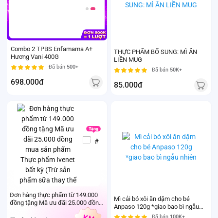
Combo 2 TPBS Enfamama A+
THỰC PHẨM BỔ SUNG: MÌ ĂN
Hương Vani 400G
LIỀN MUG
Đã bán
500+
Đã bán
50K+
698.000đ
85.000đ
PQT
25k
Đơn hàng thực phẩm từ 149.000
đồng tặng Mã ưu đãi 25.000 đồng
Mì cải bó xôi ăn dặm cho bé
mua sản phẩm Thực phẩm Ivenet
Anpaso 120g *giao bao bì ngẫu
bất kỳ (Trừ sản phẩm sữa thay thể
nhiên
Cho đơn hàng từ:
Đã bán
100K+