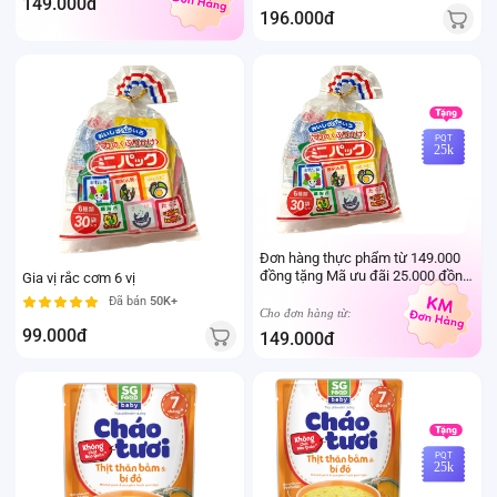
149.000đ
196.000đ
PQT
25k
Đơn hàng thực phẩm từ 149.000
đồng tặng Mã ưu đãi 25.000 đồng
Gia vị rắc cơm 6 vị
mua sản phẩm Thực phẩm Ivenet
Đã bán
50K+
bất kỳ (Trừ sản phẩm sữa thay thể
Cho đơn hàng từ:
sữa mẹ cho trẻ dưới 24 tháng tuổi)
99.000đ
149.000đ
PQT
25k