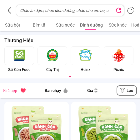
Sữa bột
Bỉm tã
Sữa nước
Dinh dưỡng
Sức khỏe
Hoá
Thương Hiệu
Sài Gòn Food
Cây Thị
Heinz
Picnic
Lọc
Phù hợp
Bán chạy
Giá