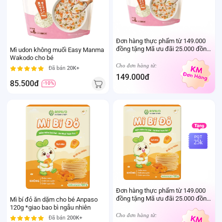
Đơn hàng thực phẩm từ 149.000
đồng tặng Mã ưu đãi 25.000 đồng
Mì udon không muối Easy Manma
mua sản phẩm Thực phẩm Ivenet
Wakodo cho bé
bất kỳ (Trừ sản phẩm sữa thay thể
Cho đơn hàng từ:
Đã bán
20K+
sữa mẹ cho trẻ dưới 24 tháng tuổi)
149.000đ
85.500đ
-10%
PQT
25k
Đơn hàng thực phẩm từ 149.000
đồng tặng Mã ưu đãi 25.000 đồng
Mì bí đỏ ăn dặm cho bé Anpaso
mua sản phẩm Thực phẩm Ivenet
120g *giao bao bì ngẫu nhiên
bất kỳ (Trừ sản phẩm sữa thay thể
Cho đơn hàng từ:
Đã bán
200K+