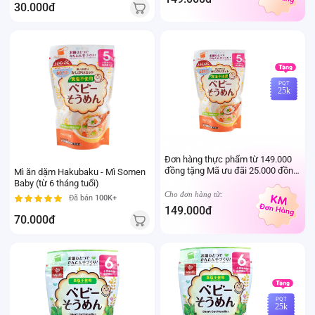
30.000đ
PQT
25k
Đơn hàng thực phẩm từ 149.000
đồng tặng Mã ưu đãi 25.000 đồng
Mì ăn dặm Hakubaku - Mì Somen
mua sản phẩm Thực phẩm Ivenet
Baby (từ 6 tháng tuổi)
bất kỳ (Trừ sản phẩm sữa thay thể
Cho đơn hàng từ:
Đã bán
100K+
sữa mẹ cho trẻ dưới 24 tháng tuổi)
149.000đ
70.000đ
PQT
25k