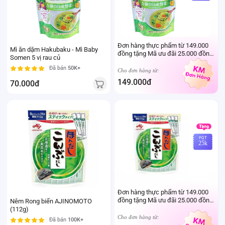
Đơn hàng thực phẩm từ 149.000
Mì ăn dặm Hakubaku - Mì Baby
đồng tặng Mã ưu đãi 25.000 đồng
Somen 5 vị rau củ
mua sản phẩm Thực phẩm Ivenet
Đã bán
50K+
bất kỳ (Trừ sản phẩm sữa thay thể
Cho đơn hàng từ:
sữa mẹ cho trẻ dưới 24 tháng tuổi)
149.000đ
70.000đ
PQT
25k
Đơn hàng thực phẩm từ 149.000
đồng tặng Mã ưu đãi 25.000 đồng
Nêm Rong biển AJINOMOTO
mua sản phẩm Thực phẩm Ivenet
(112g)
bất kỳ (Trừ sản phẩm sữa thay thể
Cho đơn hàng từ:
Đã bán
100K+
sữa mẹ cho trẻ dưới 24 tháng tuổi)