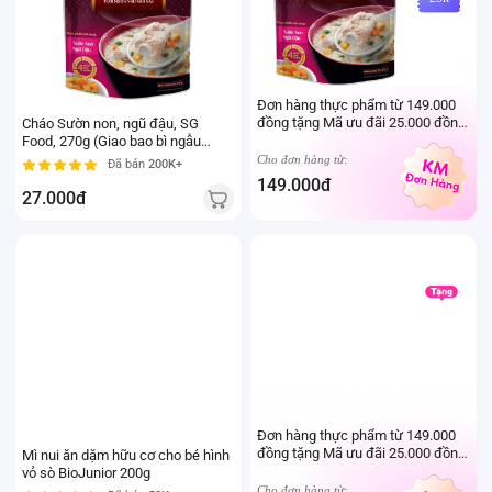
Đơn hàng thực phẩm từ 149.000
đồng tặng Mã ưu đãi 25.000 đồng
Cháo Sườn non, ngũ đậu, SG
mua sản phẩm Thực phẩm Ivenet
Food, 270g (Giao bao bì ngẫu
bất kỳ (Trừ sản phẩm sữa thay thể
nhiên)
Cho đơn hàng từ:
Đã bán
200K+
sữa mẹ cho trẻ dưới 24 tháng tuổi)
149.000đ
27.000đ
PQT
25k
Đơn hàng thực phẩm từ 149.000
đồng tặng Mã ưu đãi 25.000 đồng
Mì nui ăn dặm hữu cơ cho bé hình
mua sản phẩm Thực phẩm Ivenet
vỏ sò BioJunior 200g
bất kỳ (Trừ sản phẩm sữa thay thể
Cho đơn hàng từ: