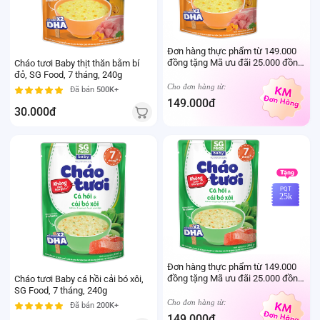
Đơn hàng thực phẩm từ 149.000
đồng tặng Mã ưu đãi 25.000 đồng
Cháo tươi Baby thịt thăn bằm bí
mua sản phẩm Thực phẩm Ivenet
đỏ, SG Food, 7 tháng, 240g
bất kỳ (Trừ sản phẩm sữa thay thể
Cho đơn hàng từ:
Đã bán
500K+
sữa mẹ cho trẻ dưới 24 tháng tuổi)
149.000đ
30.000đ
PQT
25k
Đơn hàng thực phẩm từ 149.000
đồng tặng Mã ưu đãi 25.000 đồng
Cháo tươi Baby cá hồi cải bó xôi,
mua sản phẩm Thực phẩm Ivenet
SG Food, 7 tháng, 240g
bất kỳ (Trừ sản phẩm sữa thay thể
Cho đơn hàng từ:
Đã bán
200K+
sữa mẹ cho trẻ dưới 24 tháng tuổi)
149.000đ