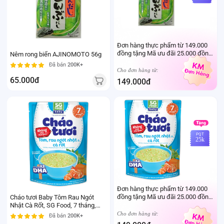
Đơn hàng thực phẩm từ 149.000
đồng tặng Mã ưu đãi 25.000 đồng
Nêm rong biển AJINOMOTO 56g
mua sản phẩm Thực phẩm Ivenet
Đã bán
200K+
bất kỳ (Trừ sản phẩm sữa thay thể
Cho đơn hàng từ:
sữa mẹ cho trẻ dưới 24 tháng tuổi)
65.000đ
149.000đ
PQT
25k
Đơn hàng thực phẩm từ 149.000
đồng tặng Mã ưu đãi 25.000 đồng
Cháo tươi Baby Tôm Rau Ngót
mua sản phẩm Thực phẩm Ivenet
Nhật Cà Rốt, SG Food, 7 tháng,
bất kỳ (Trừ sản phẩm sữa thay thể
240g
Cho đơn hàng từ:
Đã bán
200K+
sữa mẹ cho trẻ dưới 24 tháng tuổi)