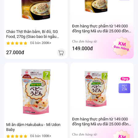
Đơn hàng thực phẩm từ 149.000
đồng tặng Mã ưu đãi 25.000 đồng
Cháo Thịt thăn bằm, Bí đỏ, SG
mua sản phẩm Thực phẩm Ivenet
Food, 270g (Giao bao bì ngẫu
bất kỳ (Trừ sản phẩm sữa thay thể
nhiên)
Cho đơn hàng từ:
Đã bán
200K+
sữa mẹ cho trẻ dưới 24 tháng tuổi)
149.000đ
27.000đ
PQT
25k
Đơn hàng thực phẩm từ 149.000
đồng tặng Mã ưu đãi 25.000 đồng
Mì ăn dặm Hakubaku - Mì Udon
mua sản phẩm Thực phẩm Ivenet
Baby
bất kỳ (Trừ sản phẩm sữa thay thể
Cho đơn hàng từ:
Đã bán
100K+