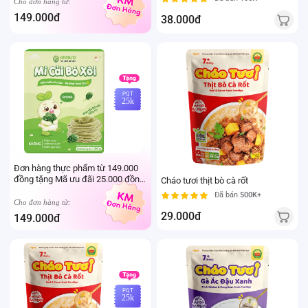
sữa mẹ cho trẻ dưới 24 tháng tuổi)
149.000đ
38.000đ
PQT
25k
Đơn hàng thực phẩm từ 149.000
đồng tặng Mã ưu đãi 25.000 đồng
Cháo tươi thịt bò cà rốt
mua sản phẩm Thực phẩm Ivenet
Đã bán
500K+
bất kỳ (Trừ sản phẩm sữa thay thể
Cho đơn hàng từ:
sữa mẹ cho trẻ dưới 24 tháng tuổi)
29.000đ
149.000đ
PQT
25k