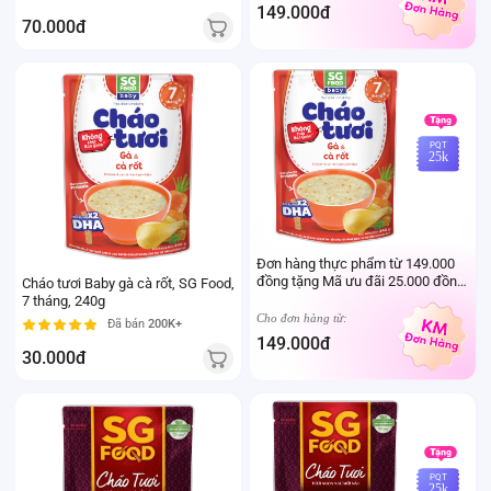
sữa mẹ cho trẻ dưới 24 tháng tuổi)
149.000đ
70.000đ
PQT
25k
Đơn hàng thực phẩm từ 149.000
đồng tặng Mã ưu đãi 25.000 đồng
Cháo tươi Baby gà cà rốt, SG Food,
mua sản phẩm Thực phẩm Ivenet
7 tháng, 240g
bất kỳ (Trừ sản phẩm sữa thay thể
Cho đơn hàng từ:
Đã bán
200K+
sữa mẹ cho trẻ dưới 24 tháng tuổi)
149.000đ
30.000đ
PQT
25k