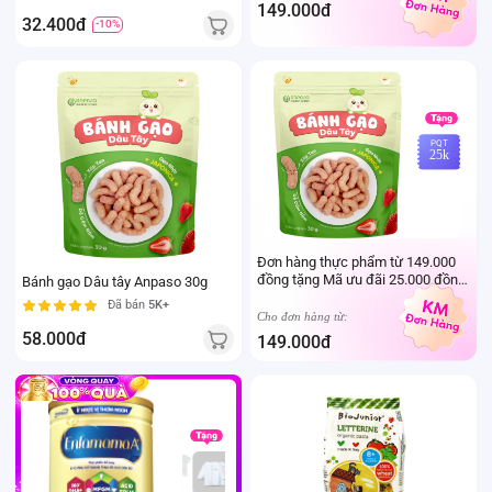
sữa mẹ cho trẻ dưới 24 tháng tuổi)
149.000đ
32.400đ
-10%
PQT
25k
Đơn hàng thực phẩm từ 149.000
đồng tặng Mã ưu đãi 25.000 đồng
Bánh gạo Dâu tây Anpaso 30g
mua sản phẩm Thực phẩm Ivenet
Đã bán
5K+
bất kỳ (Trừ sản phẩm sữa thay thể
Cho đơn hàng từ:
sữa mẹ cho trẻ dưới 24 tháng tuổi)
58.000đ
149.000đ