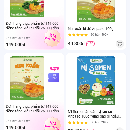
Đơn hàng thực phẩm từ 149.000
đồng tặng Mã ưu đãi 25.000 đồng
Nui xoắn bí đỏ Anpaso 100g
mua sản phẩm Thực phẩm Ivenet
Đã bán
500+
bất kỳ (Trừ sản phẩm sữa thay thể
Cho đơn hàng từ:
sữa mẹ cho trẻ dưới 24 tháng tuổi)
49.300đ
149.000đ
-15%
PQT
25k
Đơn hàng thực phẩm từ 149.000
đồng tặng Mã ưu đãi 25.000 đồng
Mì Somen ăn dặm vị rau củ
mua sản phẩm Thực phẩm Ivenet
Anpaso 100g *giao bao bì ngẫu
bất kỳ (Trừ sản phẩm sữa thay thể
nhiên
Cho đơn hàng từ:
Đã bán
20K+
sữa mẹ cho trẻ dưới 24 tháng tuổi)
149.000đ