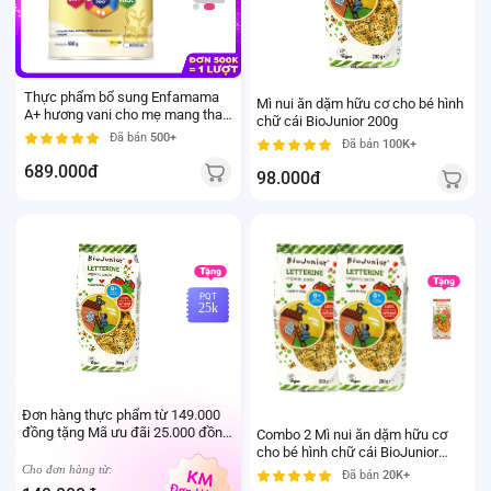
Thực phẩm bổ sung Enfamama
Mì nui ăn dặm hữu cơ cho bé hình
A+ hương vani cho mẹ mang thai
chữ cái BioJunior 200g
và cho con bú (830g)
Đã bán
500+
Đã bán
100K+
689.000đ
98.000đ
PQT
25k
Đơn hàng thực phẩm từ 149.000
đồng tặng Mã ưu đãi 25.000 đồng
Combo 2 Mì nui ăn dặm hữu cơ
mua sản phẩm Thực phẩm Ivenet
cho bé hình chữ cái BioJunior
bất kỳ (Trừ sản phẩm sữa thay thể
200g
Cho đơn hàng từ:
Đã bán
20K+
sữa mẹ cho trẻ dưới 24 tháng tuổi)