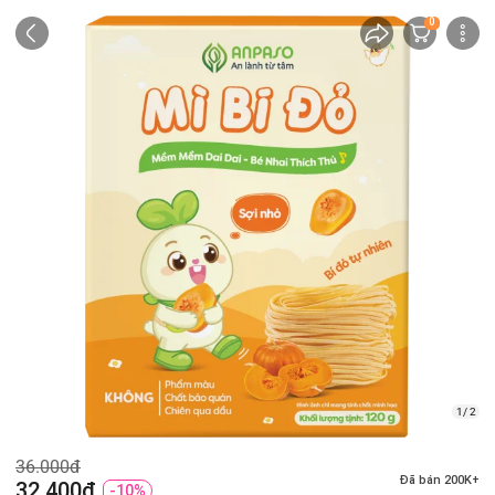
0
1/ 2
36.000đ
Đã bán 200K+
32.400đ
-10%