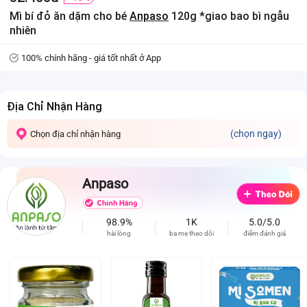
Mì bí đỏ ăn dặm cho bé
Anpaso
120g *giao bao bì ngẫu
nhiên
100% chính hãng - giá tốt nhất ở App
Địa Chỉ Nhận Hàng
(chọn ngay)
Chọn địa chỉ nhận hàng
Anpaso
98.9%
1K
5.0/5.0
hài lòng
ba mẹ theo dõi
điểm đánh giá