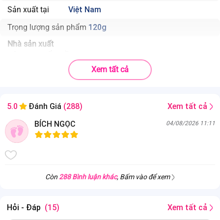
Sản xuất tại
Việt Nam
Trọng lượng sản phẩm
120g
Nhà sản xuất
CÔNG TY CỔ PHẦN AN AN AGRI
Xóm Yên Xuân , xã Diễn Phúc, huyện Diễn Châu, tỉnh Nghệ
Xem tất cả
An, Việt Nam
Bột mì (90%), Bí đỏ (10%), rau tươi
Thành phần
Xem tất cả
5.0
Đánh Giá
(288)
nghiền và bột rau
Hạn sử dụng
8 tháng
BÍCH NGỌC
04/08/2026 11:11
Còn
288 Bình luận khác
, Bấm vào để xem
Hỏi - Đáp
(15)
Xem tất cả