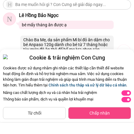
Lê Hồng Bảo Ngọc
N
bé mấy tháng ăn được ạ
Chào Ba Mẹ, dạ sản phẩm Mì bí đỏ ăn dặm cho
bé Anpaso 120g dành cho bé từ 7 tháng hoặc
tùy mức độ ăn thô để bố mẹ lựa chọn sản
phẩm phù hợp với bé ạ. Con Cưng xin cảm ơn.
Cookie & trải nghiệm Con Cưng
19/07/2026 21:13
0
Cookies được sử dụng nhằm ghi nhận các thiết lập cần thiết để website
hoạt động ổn định và hỗ trợ trải nghiệm mua sắm. Việc sử dụng cookies
không làm gián đoạn trải nghiệm và giúp quá trình mua hàng diễn ra thuận
Còn
15 Hỏi - Đáp khác
, Bấm vào để xem
tiện hơn. Tìm hiểu thêm tại
Chính sách thu thập và xử lý dữ liệu cá nhân
.
Nâng cao chất lượng dịch vụ và cá nhân hóa trải nghiệm
Thông báo sản phẩm, dịch vụ và quyền lợi khuyến mại
Siêu thị
Thêm vào giỏ
Mua Ngay
còn hàng
Từ chối
Chấp nhận