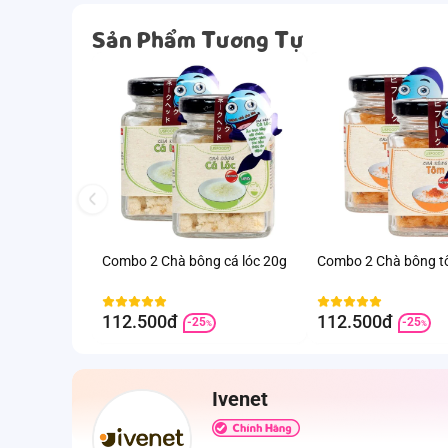
Sản Phẩm Tương Tự
Combo 2 Chà bông cá lóc 20g
Combo 2 Chà bông t
112.500đ
112.500đ
-25
-25
%
%
Ivenet