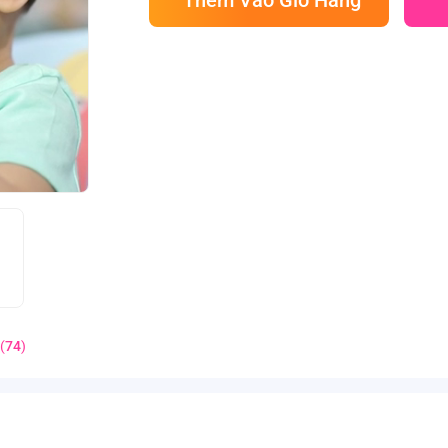
(
74
)