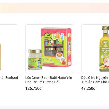
chất Ecofood
Lốc Green Bird - Babi Nước Yến
Dầu Olive Nguyên
Cho Trẻ Em Hương Dâu -
Xưa Ăn Dặm Cho 
(4hũ*72gr)
126.750đ
47.250đ