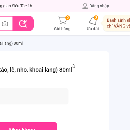
g giao Siêu Tốc 1h
Đăng nhập
0
2
Bánh sinh n
chỉ VÀNG v
Giỏ hàng
Ưu đãi
oai lang) 80ml
áo, lê, nho, khoai lang) 80ml
Mua Ngay