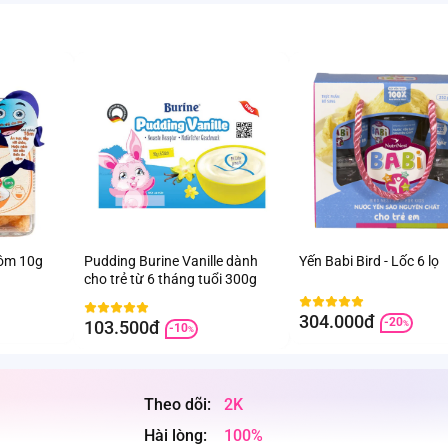
ôm 10g
Pudding Burine Vanille dành
Yến Babi Bird - Lốc 6 lọ
cho trẻ từ 6 tháng tuổi 300g
304.000đ
-20
103.500đ
%
-10
%
Theo dõi:
2K
Hài lòng:
100%