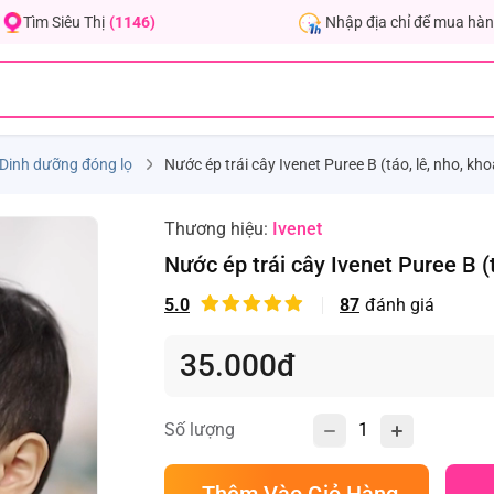
Nhập địa chỉ để mua hàn
Tìm Siêu Thị
(1146)
Dinh dưỡng đóng lọ
Nước ép trái cây Ivenet Puree B (táo, lê, nho, kh
Thương hiệu:
Ivenet
Nước ép trái cây Ivenet Puree B (t
5.0
87
đánh giá
35.000đ
Số lượng
Thêm Vào Giỏ Hàng