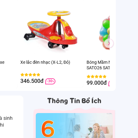
 xe
Xe lắc đèn nhạc (X-L2, Đỏ)
Bóng Mầm Non Ø8-50 CT
SATO26 SATO
346.500đ
-30
99.000đ
%
-20.8
%
Thông Tin Bổ Ích
à sinh
hi