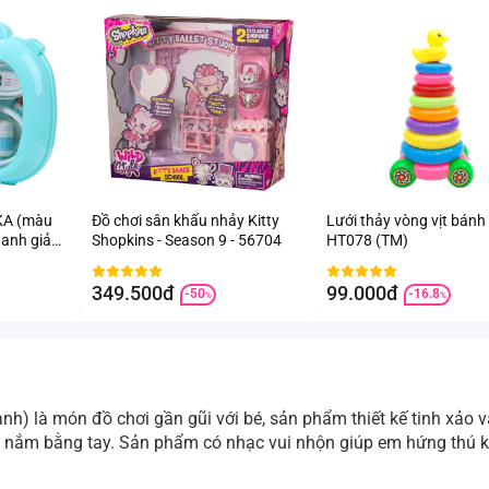
UKA (màu
Đồ chơi sân khấu nhảy Kitty
Lưới thảy vòng vịt bánh
hanh giả
Shopkins - Season 9 - 56704
HT078 (TM)
349.500đ
99.000đ
-50
-16.8
%
%
) là món đồ chơi gần gũi với bé, sản phẩm thiết kế tinh xảo v
 nắm bằng tay. Sản phẩm có nhạc vui nhộn giúp em hứng thú k