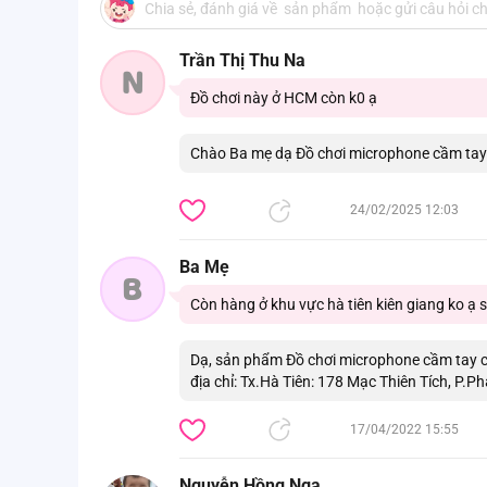
Trần Thị Thu Na
N
Đồ chơi này ở HCM còn k0 ạ
Chào Ba mẹ dạ Đồ chơi microphone cầm tay
24/02/2025 12:03
Ba Mẹ
B
Còn hàng ở khu vực hà tiên kiên giang ko ạ 
Dạ, sản phẩm Đồ chơi microphone cầm tay 
địa chỉ: Tx.Hà Tiên: 178 Mạc Thiên Tích, P.P
17/04/2022 15:55
Nguyễn Hồng Nga