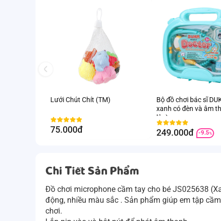
Lưới Chút Chít (TM)
Bộ đồ chơi bác sĩ D
xanh có đèn và âm t
lập)
75.000đ
249.000đ
-9.5
%
Chi Tiết Sản Phẩm
Đồ chơi microphone cầm tay cho bé JS025638 (Xanh
động, nhiều màu sắc . Sản phẩm giúp em tập cầm
chơi.