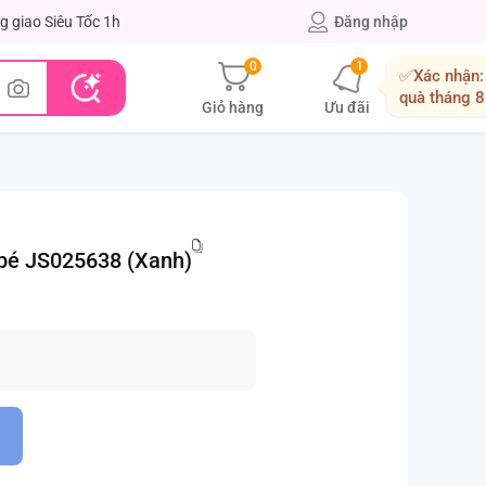
g giao Siêu Tốc 1h
Đăng nhập
0
1
✅Xác nhận:
quà tháng 8
Giỏ hàng
Ưu đãi
 bé JS025638 (Xanh)