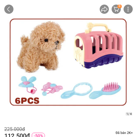
0
1/ 4
225.000đ
Đã bán 2K+
112.500đ
-50%