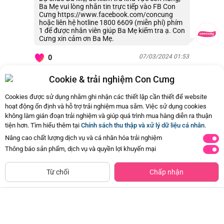
Ba Mẹ vui lòng nhắn tin trực tiếp vào FB Con
Cưng https://www.facebook.com/concung
hoặc liên hệ hotline 1800 6609 (miễn phí) phím
1 để được nhân viên giúp Ba Mẹ kiểm tra ạ. Con
Cưng xin cảm ơn Ba Mẹ.
07/03/2024 01:53
0
Cookie & trải nghiệm Con Cưng
Còn
3 Hỏi - Đáp khác
, Bấm vào để xem
Cookies được sử dụng nhằm ghi nhận các thiết lập cần thiết để website
hoạt động ổn định và hỗ trợ trải nghiệm mua sắm. Việc sử dụng cookies
không làm gián đoạn trải nghiệm và giúp quá trình mua hàng diễn ra thuận
tiện hơn. Tìm hiểu thêm tại
Chính sách thu thập và xử lý dữ liệu cá nhân
.
Nâng cao chất lượng dịch vụ và cá nhân hóa trải nghiệm
Thông báo sản phẩm, dịch vụ và quyền lợi khuyến mại
CHỈ BÁN TẠI CỬA HÀNG
Tìm Sản Phẩm Tương Tự
Từ chối
Chấp nhận
Xe địa hình chạy trớn siêu ngầu có
Thảm đệm nằm chơi hình gấu vui
đèn và âm thanh RFD532602 C504
vẻ EPT727880
(Đỏ)
Đã bán
500+
Đã bán
500+