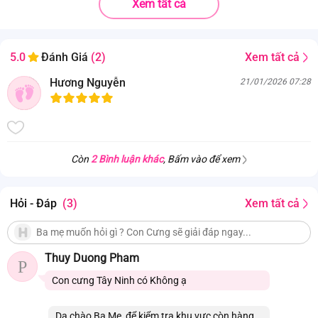
Xem tất cả
SHANTOU CITY CHENGHAI DISTRICT
Nhà sản xuất
BO JUN TOYS FACTORY
Độ tuổi phù hợp
Bé từ 3 tuổi trở lên
Xem tất cả
5.0
Đánh Giá
(2)
Hướng dẫn vệ sinh
Lau sản phẩm bằng khăn vải ướt.
Hương Nguyễn
21/01/2026 07:28
Sản phẩm chứa chi tiết nhỏ. Bé chơi dưới
Cảnh báo
sự giám sát của người lớn.
Đồ chơi nuôi cún cưng kèm lồng và phụ kiện JS049639 (Hồng):
. Đồ chơi thú cưng xinh xắn có kèm lồng và đầy đủ các phụ kiện, vật
Còn
2 Bình luận khác
, Bấm vào để xem
dụng chăm sóc thú cưng;
. Bé có thể học cách chăm sóc và giao tiếp với động vật.
Hỏi - Đáp
(3)
Xem tất cả
Thuy Duong Pham
P
Con cưng Tây Ninh có Không ạ
Dạ chào Ba Mẹ, để kiểm tra khu vực còn hàng,