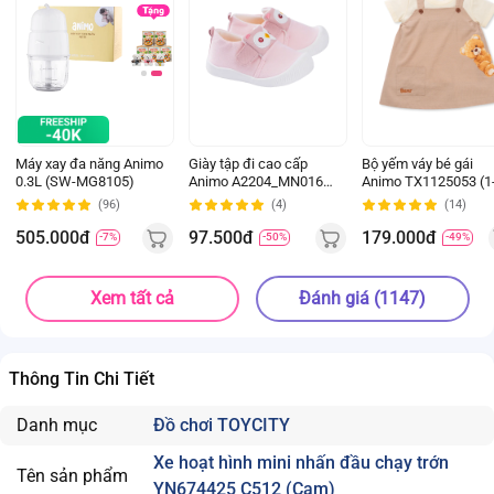
Máy xay đa năng Animo
Giày tập đi cao cấp
Bộ yếm váy bé gái
0.3L (SW-MG8105)
Animo A2204_MN016
Animo TX1125053 (1
(16-19,Hồng)
4Y, Kem-be, TT02)
(96)
(4)
(14)
505.000đ
97.500đ
179.000đ
-7%
-50%
-49%
Xem tất cả
Đánh giá (1147)
Thông Tin Chi Tiết
Danh mục
Đồ chơi TOYCITY
Xe hoạt hình mini nhấn đầu chạy trớn
Tên sản phẩm
YN674425 C512 (Cam)