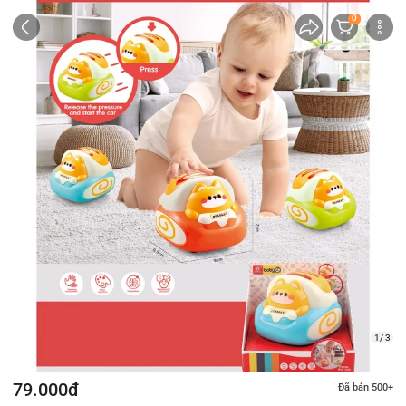
0
1/ 3
79.000đ
Đã bán 500+