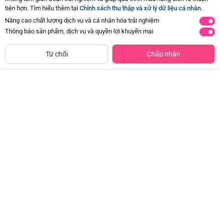
Hiện chưa có Hỏi - Đáp nào
tiện hơn. Tìm hiểu thêm tại
Chính sách thu thập và xử lý dữ liệu cá nhân
.
Nâng cao chất lượng dịch vụ và cá nhân hóa trải nghiệm
Thông báo sản phẩm, dịch vụ và quyền lợi khuyến mại
Siêu thị
Thêm vào giỏ
Mua Ngay
còn hàng
Từ chối
Chấp nhận
Xe địa hình chạy trớn siêu ngầu có
Thảm đệm nằm chơi hình gấu vui
đèn và âm thanh RFD532602 C504
vẻ EPT727880
(Đỏ)
Đã bán
500+
Đã bán
500+
172.500đ
172.500đ
-50%
-50%