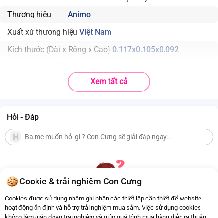
Thương hiệu
Animo
Xuất xứ thương hiệu
Việt Nam
Kích thước (Dài x Rộng x Cao)
0.117x0.105x0.092
Trọng lượng sản phẩm
0.236111
Xem tất cả
Chất liệu
Nhựa ABS an toàn
Thành phần
01 xe mini Press & Go
Hỏi - Đáp
• Cơ chế Press & Go độc đáo: nhấn đầu xe – thả – xe tự chạy
• Hình mèo đáng yêu với mắt to tròn ngộ nghĩnh
• Kích thước nhỏ gọn 9.5x8x7cm, phù hợp bàn tay bé
• Không cần pin, an toàn tuyệt đối cho bé nhỏ
Cookie & trải nghiệm Con Cưng
Cookies được sử dụng nhằm ghi nhận các thiết lập cần thiết để website
hoạt động ổn định và hỗ trợ trải nghiệm mua sắm. Việc sử dụng cookies
không làm gián đoạn trải nghiệm và giúp quá trình mua hàng diễn ra thuận