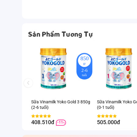
Sản Phẩm Tương Tự
850
gr
2-6
tuổi
Sữa Vinamilk Yoko Gold 3 850g
Sữa Vinamilk Yoko G
(2-6 tuổi)
(0-1 tuổi)
408.510đ
505.000đ
-11
%