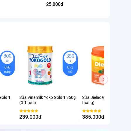
25.000đ
800
350
gr
g
0-6
0-1
tháng
tuổi
Gold 1
Sữa Vinamilk Yoko Gold 1 350g
Sữa Dielac Gold 1, 800g (0
(0-1 tuổi)
tháng)
239.000đ
385.000đ