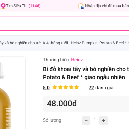
Nhập địa chỉ để mua hàn
Tìm Siêu Thị
(1146)
tây và bò nghiền cho trẻ từ 4 tháng tuổi - Heinz Pumpkin, Potato & Beef *
Thương hiệu:
Heinz
Bí đỏ khoai tây và bò nghiền cho 
Potato & Beef * giao ngẫu nhiên
5.0
72
đánh giá
48.000đ
Số lượng