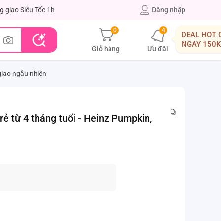
g giao Siêu Tốc 1h
Đăng nhập
0
4
DEAL HOT 
NGAY 150K
Giỏ hàng
Ưu đãi
 giao ngẫu nhiên
trẻ từ 4 tháng tuổi - Heinz Pumpkin,