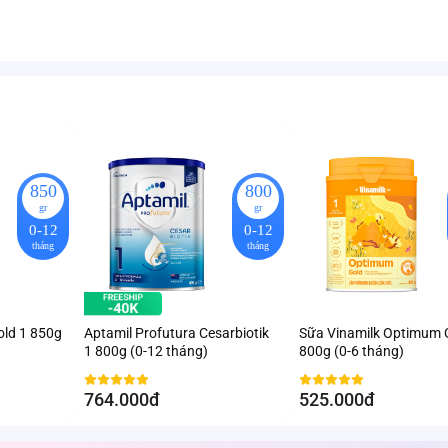
850
800
gr
gr
0-12
0-12
tháng
tháng
old 1 850g
Aptamil Profutura Cesarbiotik
Sữa Vinamilk Optimum 
1 800g (0-12 tháng)
800g (0-6 tháng)
764.000đ
525.000đ