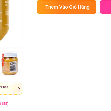
Thêm Vào Giỏ Hàng
y Food
(
155
)