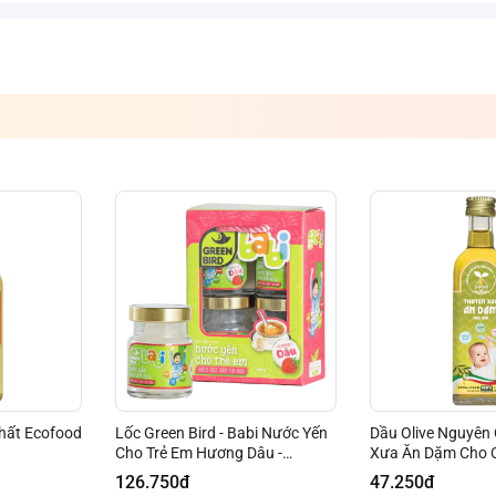
chất Ecofood
Lốc Green Bird - Babi Nước Yến
Dầu Olive Nguyên
Cho Trẻ Em Hương Dâu -
Xưa Ăn Dặm Cho 
(4hũ*72gr)
126.750đ
47.250đ