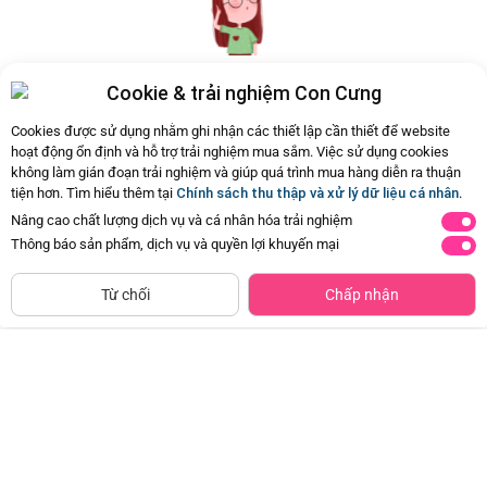
Cookie & trải nghiệm Con Cưng
Hiện chưa có Hỏi - Đáp nào
Cookies được sử dụng nhằm ghi nhận các thiết lập cần thiết để website
hoạt động ổn định và hỗ trợ trải nghiệm mua sắm. Việc sử dụng cookies
không làm gián đoạn trải nghiệm và giúp quá trình mua hàng diễn ra thuận
tiện hơn. Tìm hiểu thêm tại
Chính sách thu thập và xử lý dữ liệu cá nhân
.
Nâng cao chất lượng dịch vụ và cá nhân hóa trải nghiệm
Thông báo sản phẩm, dịch vụ và quyền lợi khuyến mại
CHỈ BÁN TẠI CỬA HÀNG
Tìm Sản Phẩm Tương Tự
Từ chối
Chấp nhận
Thảm đệm nằm chơi hình gấu vui
Thảm nằm chơi cao cấp kèm lều
vẻ EPT727880
và bộ 20 bóng cho bé EPT631505
Đã bán
500+
Đã bán
500+
172.500đ
575.000đ
-50%
-50%