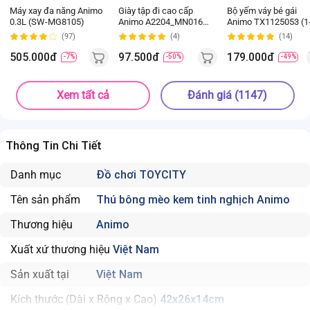
Máy xay đa năng Animo
Giày tập đi cao cấp
Bộ yếm váy bé gái
0.3L (SW-MG8105)
Animo A2204_MN016
Animo TX1125053 (1
(16-19,Hồng)
4Y, Kem-be, TT02)
(97)
(4)
(14)
505.000đ
97.500đ
179.000đ
-7%
-50%
-49%
Xem tất cả
Đánh giá (1147)
Thông Tin Chi Tiết
Danh mục
Đồ chơi TOYCITY
Tên sản phẩm
Thú bông mèo kem tinh nghịch Animo
Thương hiệu
Animo
Xuất xứ thương hiệu
Việt Nam
Sản xuất tại
Việt Nam
Kích thước (Dài x Rộng x Cao)
42x26x14cm