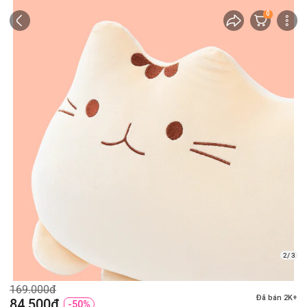
0
2/ 3
169.000đ
Đã bán 2K+
84.500đ
-50%