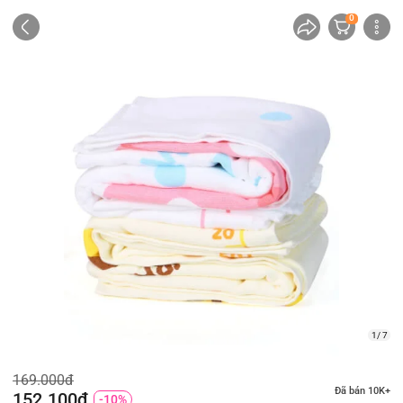
0
1/ 7
169.000đ
Đã bán 10K+
152.100đ
-10%