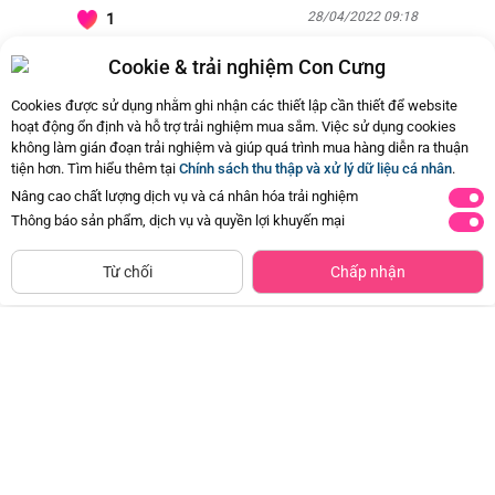
28/04/2022 09:18
1
Cookie & trải nghiệm Con Cưng
Còn
3 Hỏi - Đáp khác
, Bấm vào để xem
Cookies được sử dụng nhằm ghi nhận các thiết lập cần thiết để website
hoạt động ổn định và hỗ trợ trải nghiệm mua sắm. Việc sử dụng cookies
không làm gián đoạn trải nghiệm và giúp quá trình mua hàng diễn ra thuận
tiện hơn. Tìm hiểu thêm tại
Chính sách thu thập và xử lý dữ liệu cá nhân
.
Nâng cao chất lượng dịch vụ và cá nhân hóa trải nghiệm
Thông báo sản phẩm, dịch vụ và quyền lợi khuyến mại
CHỈ BÁN TẠI CỬA HÀNG
Tìm Sản Phẩm Tương Tự
Từ chối
Chấp nhận
Combo 2 Băng vệ sinh Kotex Băng
Khăn đa năng cho bé K126-7012 (2
quần Cool
cái/hộp)
Đã bán
20K+
Đã bán
10K+
59.000đ
134.500đ
-50%
-50%