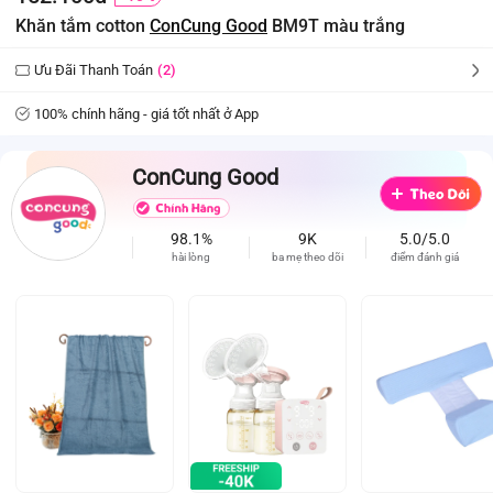
Khăn tắm cotton
ConCung Good
BM9T màu trắng
Ưu Đãi Thanh Toán
(2)
100% chính hãng - giá tốt nhất ở App
ConCung Good
98.1%
9K
5.0/5.0
hài lòng
ba mẹ theo dõi
điểm đánh giá