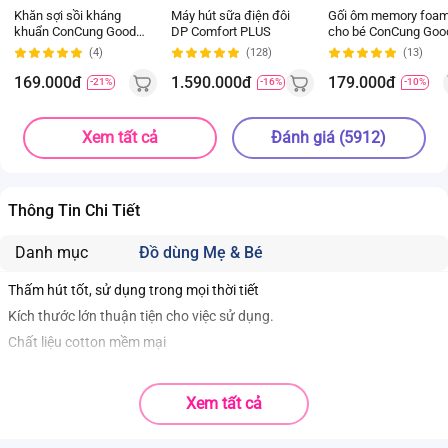
Khăn sợi sồi kháng
Máy hút sữa điện đôi
Gối ôm memory foa
khuẩn ConCung Good
DP Comfort PLUS
cho bé ConCung Goo
BM2W xanh
(Xanh)
(4)
(128)
(13)
60x120(cm)
169.000đ
1.590.000đ
179.000đ
-21%
-16%
-10%
Xem tất cả
Đánh giá (5912)
Thông Tin Chi Tiết
Danh mục
Đồ dùng Mẹ & Bé
Thấm hút tốt, sử dụng trong mọi thời tiết
Kích thước lớn thuận tiện cho việc sử dụng.
Chất liệu cotton mềm mại
Xem tất cả