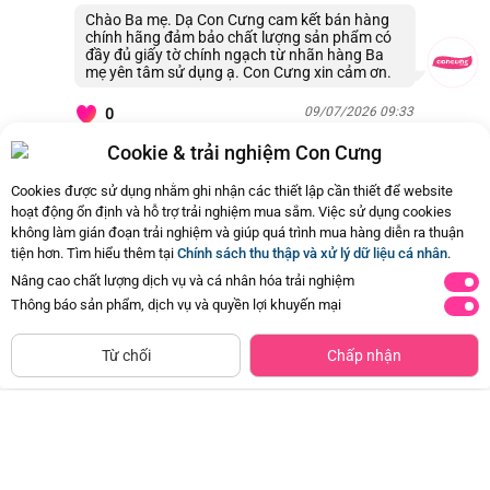
Chào Ba mẹ. Dạ Con Cưng cam kết bán hàng
chính hãng đảm bảo chất lượng sản phẩm có
đầy đủ giấy tờ chính ngạch từ nhãn hàng Ba
mẹ yên tâm sử dụng ạ. Con Cưng xin cảm ơn.
09/07/2026 09:33
0
Cookie & trải nghiệm Con Cưng
Còn
32 Hỏi - Đáp khác
, Bấm vào để xem
Cookies được sử dụng nhằm ghi nhận các thiết lập cần thiết để website
hoạt động ổn định và hỗ trợ trải nghiệm mua sắm. Việc sử dụng cookies
không làm gián đoạn trải nghiệm và giúp quá trình mua hàng diễn ra thuận
tiện hơn. Tìm hiểu thêm tại
Chính sách thu thập và xử lý dữ liệu cá nhân
.
Nâng cao chất lượng dịch vụ và cá nhân hóa trải nghiệm
Thông báo sản phẩm, dịch vụ và quyền lợi khuyến mại
NGỪNG KINH DOANH
Từ chối
Chấp nhận
Combo 2 Băng vệ sinh Kotex Băng
Khăn đa năng cho bé K126-7012 (2
quần Cool
cái/hộp)
Đã bán
20K+
Đã bán
10K+