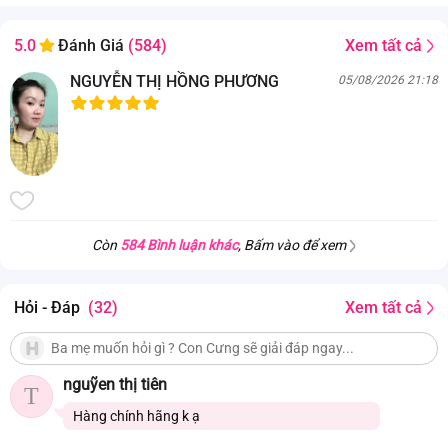
Sữa tắm gội toàn thân Johnson's ® Top-To-Toe™ Hair & Body
Xem tất cả
5.0
Đánh Giá
(584)
Baby Bath
làm sạch một cách nhẹ nhàng làn da mỏng manh
NGUYỄN THỊ HỒNG PHƯƠNG
05/08/2026 21:18
của trẻ sơ sinh và dịu nhẹ như nước tinh khiết.
. Giúp làm sạch một cách nhẹ nhàng làn da mỏng manh của
trẻ sơ sinh và dịu nhẹ như nước tinh khiết;
. Sản phẩm có độ pH cân bằng, hypoallergenic;
. Phù hợp cho trẻ sơ sinh ngay từ lần sử dụng đầu tiên;
. Được các bác sĩ nhi khoa kiểm nghiệm.
Còn
584 Bình luận khác
, Bấm vào để xem
Hỏi - Đáp
(32)
Xem tất cả
nguỹen thị tiên
T
Hàng chính hãng k ạ