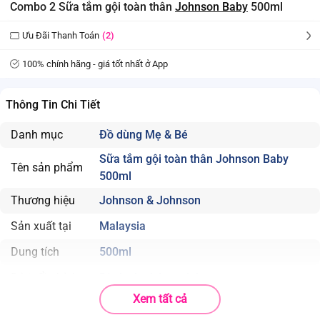
Combo 2 Sữa tắm gội toàn thân
Johnson Baby
500ml
Ưu Đãi Thanh Toán
(2)
100% chính hãng - giá tốt nhất ở App
Thông Tin Chi Tiết
Danh mục
Đồ dùng Mẹ & Bé
Sữa tắm gội toàn thân Johnson Baby
Tên sản phẩm
500ml
Thương hiệu
Johnson & Johnson
Sản xuất tại
Malaysia
Dung tích
500ml
Độ tuổi phù hợp
Dành cho bé sơ sinh
Xem tất cả
Sử dụng dưới sự giám sát của người lớn.
Cảnh báo
Để xa tầm tay trẻ em