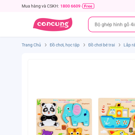
Mua hàng và CSKH:
1800 6609
Trang Chủ
Đồ chơi, học tập
Đồ chơi bé trai
Lắp rá