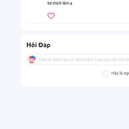
bé thích lắm ạ
Hỏi Đáp
Hãy là ng
Ưu điểm nổi bật
. Giúp bé vừa chơi ghép hình vừa phát triển tư duy
. Chất liệu gỗ bền đẹp, hình ảnh sinh động, tạo hứ
. Các chi tiết nhẵn mịn, bo tròn an toàn, phù hợp 
Hướng dẫn sử dụng
. Bé chơi xếp hình