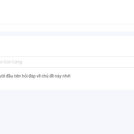
ười đầu tiên hỏi đáp về chủ đề này nhé!
 gогic, khả năng quan sát và ghi nhớ.
ng thú cho bé khi vui chơi mỗi ngày
cho bé chơi độc lập hoặc cùng ba mẹ.