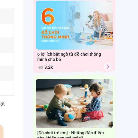
6 lợi ích bất ngờ từ đồ chơi thông
minh cho bé
8.2k
một
[Đồ chơi trẻ em] - Những đặc điểm