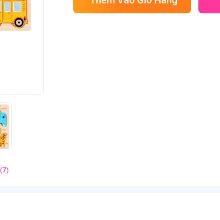
(
7
)