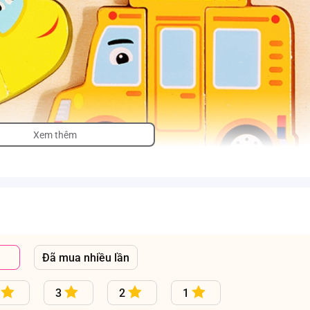
Xem thêm
Đã mua nhiều lần
3
2
1