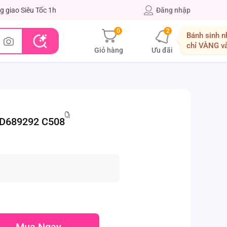
g giao Siêu Tốc 1h
Đăng nhập
0
2
Bánh sinh n
chỉ VÀNG v
Giỏ hàng
Ưu đãi
RFD689292 C508
Mua Ngay