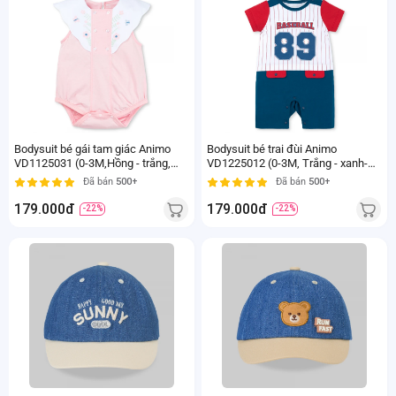
Bodysuit bé gái tam giác Animo
Bodysuit bé trai đùi Animo
VD1125031 (0-3M,Hồng - trắng,
VD1225012 (0-3M, Trắng - xanh-
NN01)
đỏ, TT11)
Đã bán
500+
Đã bán
500+
179.000đ
179.000đ
-22%
-22%