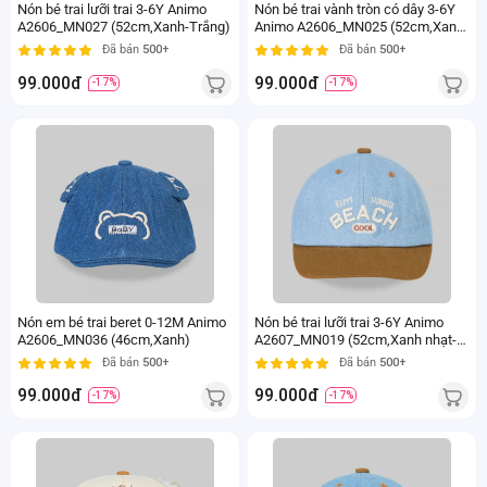
Nón bé trai lưỡi trai 3-6Y Animo
Nón bé trai vành tròn có dây 3-6Y
A2606_MN027 (52cm,Xanh-Trắng)
Animo A2606_MN025 (52cm,Xanh
đậm)
Đã bán
500+
Đã bán
500+
99.000đ
99.000đ
-17%
-17%
Nón em bé trai beret 0-12M Animo
Nón bé trai lưỡi trai 3-6Y Animo
A2606_MN036 (46cm,Xanh)
A2607_MN019 (52cm,Xanh nhạt-
Nâu)
Đã bán
500+
Đã bán
500+
99.000đ
99.000đ
-17%
-17%