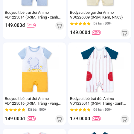
Bodysuit bé trai đùi Animo
Bodysuit bé gái đùi Animo
VD1225014 (0-3M, Trắng - xanh
VD0226009 (0-3M, Kem, NN03)
nhạt, NN02)
Đã bán
500+
149.000đ
-25%
149.000đ
-25%
Bodysuit bé trai đùi Animo
Bodysuit bé trai đùi Animo
VD1225016 (0-3M, Trắng - vàng,
VD1225011 (0-3M, Trắng - xanh
TT02)
navy, TT12)
Đã bán
500+
Đã bán
500+
149.000đ
179.000đ
-25%
-22%