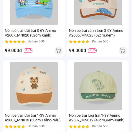
Nón bé trai lưỡi trai 3-6Y Animo
Nón bé trai vành tròn 3-6Y Animo
A2607_MN020 (52cm,Xanh)
A2606_MN028 (52cm,Kem)
Đã bán
500+
Đã bán
500+
99.000đ
99.000đ
-17%
-17%
Nón bé trai lưỡi trai 1-3Y Animo
Nón bé trai lưỡi trai 1-3Y Animo
A2607_MN013 (50cm,Trắng-Nâu)
A2607_MN012 (48cm,Kem-Xanh)
Đã bán
500+
Đã bán
500+