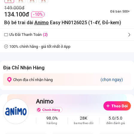
149.000đ
Đã bán 500+
134.100đ
-10%
Bộ bé trai dài
Animo
Easy HN0126025 (1-4Y, Đỏ-kem)
Ưu Đãi Thanh Toán
(2)
100% chính hãng - giá tốt nhất ở App
Địa Chỉ Nhận Hàng
(chọn ngay)
Chọn địa chỉ nhận hàng
Animo
98.0%
28K
5.0/5.0
hài lòng
ba mẹ theo dõi
điểm đánh giá