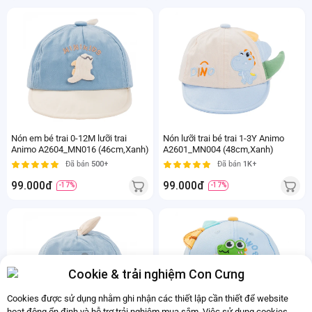
Nón em bé trai 0-12M lưỡi trai
Nón lưỡi trai bé trai 1-3Y Animo
Animo A2604_MN016 (46cm,Xanh)
A2601_MN004 (48cm,Xanh)
Đã bán
500+
Đã bán
1K+
99.000đ
99.000đ
-17%
-17%
Cookie & trải nghiệm Con Cưng
Cookies được sử dụng nhằm ghi nhận các thiết lập cần thiết để website
hoạt động ổn định và hỗ trợ trải nghiệm mua sắm. Việc sử dụng cookies