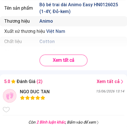
Bộ bé trai dài Animo Easy HN0126025
Tên sản phẩm
(1-4Y, Đỏ-kem)
Thương hiệu
Animo
Xuất xứ thương hiệu
Việt Nam
Chất liệu
Cotton
Độ tuổi phù hợp
1-4 tuổi
Xem tất cả
Thành phần
100% Cotton
Màu sắc
Kem
Xem tất cả
5.0
Đánh Giá
(2)
. Thiết kế:
Áo dài tay màu đỏ tươi sáng, quần dài màu kem trang nhã.
. Chất liệu:
100% Cotton tự nhiên, an toàn và thân thiện với làn da bé.
NGO DUC TAN
15/06/2026 13:14
. Tiện ích:
Giữ ấm hiệu quả, lưng thun co giãn thoải mái vận động..
Kích cỡ: Phù hợp cho bé trai từ 1 đến 4 tuổi.
. Màu sắc:
Phối màu Đỏ (Red) và Kem (Cream) bắt mắt, sạch sẽ.
Còn
2 Bình luận khác
, Bấm vào để xem