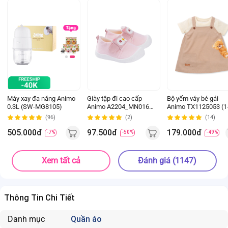
Máy xay đa năng Animo
Giày tập đi cao cấp
Bộ yếm váy bé gái
0.3L (SW-MG8105)
Animo A2204_MN016
Animo TX1125053 (1
(16-19,Hồng)
4Y, Kem-be, TT02)
(96)
(2)
(14)
505.000đ
97.500đ
179.000đ
-7%
-50%
-49%
Xem tất cả
Đánh giá (1147)
Thông Tin Chi Tiết
Danh mục
Quần áo