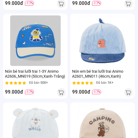
99.000đ
99.000đ
-17%
-17%
Nón bé trai lưỡi trai 1-3Y Animo
Nón em bé trai lưỡi trai Animo
A2606_MN019 (50cm,Xanh-Trắng)
A2601_MN011 (46cm,Xanh)
Đã bán
500+
Đã bán
1K+
99.000đ
99.000đ
-17%
-17%