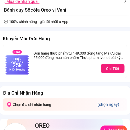
Mua để nhận quà
Bánh quy Sôcôla Oreo vị Vani
100% chính hãng - giá tốt nhất ở App
Khuyến Mãi Đơn Hàng
Đơn hàng thực phẩm từ 149.000 đồng tặng Mã ưu đãi
25.000 đồng mua sản phẩm Thực phẩm Ivenet bất kỳ
PHIẾU
(Trừ sản phẩm sữa thay thể sữa mẹ cho trẻ dưới 24
QUÀ TẶNG
25k
tháng tuổi)
Chi Tiết
HSD: 30 ngày
Địa Chỉ Nhận Hàng
(chọn ngay)
Chọn địa chỉ nhận hàng
OREO