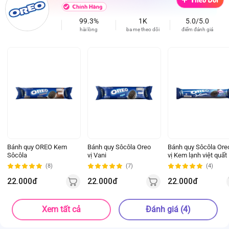
99.3%
1K
5.0/5.0
hài lòng
ba mẹ theo dõi
điểm đánh giá
Bánh quy OREO Kem
Bánh quy Sôcôla Oreo
Bánh quy Sôcôla Ore
Sôcôla
vị Vani
vị Kem lạnh việt quất
(8)
(7)
(4)
22.000đ
22.000đ
22.000đ
Xem tất cả
Đánh giá (4)