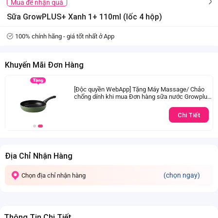
Mua để nhận quà
Sữa GrowPLUS+ Xanh 1+ 110ml (lốc 4 hộp)
100% chính hãng - giá tốt nhất ở App
Khuyến Mãi Đơn Hàng
[Độc quyền WebApp] Tặng Máy Massage/ Chảo
chống dính khi mua Đơn hàng sữa nước Growplus
từ 1.000.000 đồng
Chi Tiết
Địa Chỉ Nhận Hàng
(chọn ngay)
Chọn địa chỉ nhận hàng
Thông Tin Chi Tiết