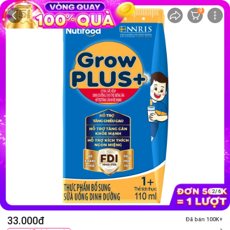
0
2/ 6
33.000đ
Đã bán 100K+