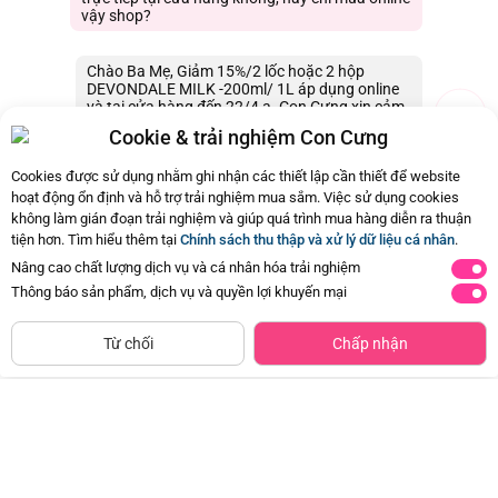
vậy shop?
Chào Ba Mẹ, Giảm 15%/2 lốc hoặc 2 hộp
DEVONDALE MILK -200ml/ 1L áp dụng online
và tại cửa hàng đến 22/4 ạ. Con Cưng xin cảm
ơn.
Cookie & trải nghiệm Con Cưng
03/04/2026 01:45
0
Cookies được sử dụng nhằm ghi nhận các thiết lập cần thiết để website
hoạt động ổn định và hỗ trợ trải nghiệm mua sắm. Việc sử dụng cookies
không làm gián đoạn trải nghiệm và giúp quá trình mua hàng diễn ra thuận
Còn
19 Hỏi - Đáp khác
, Bấm vào để xem
tiện hơn. Tìm hiểu thêm tại
Chính sách thu thập và xử lý dữ liệu cá nhân
.
Nâng cao chất lượng dịch vụ và cá nhân hóa trải nghiệm
Thông báo sản phẩm, dịch vụ và quyền lợi khuyến mại
Siêu thị
Thêm vào giỏ
Mua Ngay
còn hàng
Từ chối
Chấp nhận
Thùng Sữa Dinh Dưỡng Dutch
Thùng Sữa Dinh Dưỡng Dutch