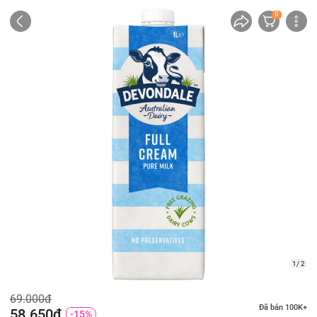
0
1/ 2
69.000đ
Đã bán 100K+
58.650đ
-15%