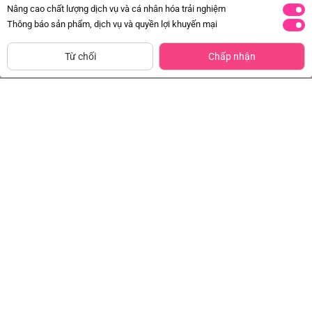
Nâng cao chất lượng dịch vụ và cá nhân hóa trải nghiệm
Thông báo sản phẩm, dịch vụ và quyền lợi khuyến mại
Siêu thị
Thêm vào giỏ
Mua Ngay
còn hàng
Từ chối
Chấp nhận
Thùng Sữa Dinh Dưỡng Dutch
Thùng Sữa Dinh Dưỡng Dutch
Lady OmegaSmart Ít Đường 180ml
Lady OmegaSmart Ít Đường 110ml
(lốc 4 hộp)
(lốc 4 hộp)
Đã bán
50K+
Đã bán
100K+
336.000đ
218.400đ
-30%
-30%
LO NUOC YEN KIDNESTPLUS
Combo 2 Sữa chua Zott Montinis vị