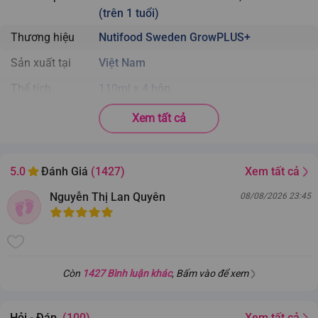
(trên 1 tuổi)
Thương hiệu
Nutifood Sweden GrowPLUS+
Sản xuất tại
Việt Nam
Thể tích
110ml x 4 hộp
Độ tuổi phù hợp
Trẻ trên 1 tuổi
Xem tất cả
Nhà sản xuất
Công ty Cổ Phần Thực Phẩm Dinh Dưỡng Nutifood281-283
Xem tất cả
5.0
Đánh Giá
(1427)
Hoàng Diệu, phường 6, quận 4, TP.HCM
Cảnh báo
Không dùng cho trẻ dưới 1 tuổi.
Nguyễn Thị Lan Quyên
08/08/2026 23:45
Số lốc trong thùng
12 lốc, 48 hộp
Còn
1427 Bình luận khác
, Bấm vào để xem
Hỏi - Đáp
(100)
Xem tất cả