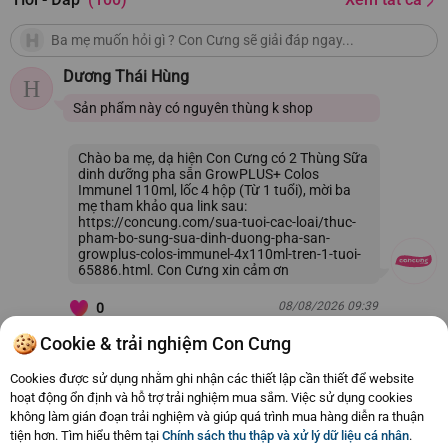
Dương Thái Hùng
H
Sản phẩm này có nguyên thùng k shop
Chào ba mẹ, dạ hiện Con Cưng có 2 Thùng Sữa
dinh dưỡng pha sẵn GrowPLUS+ Colos
Immunel 110ml, lốc 4 hộp (Từ 1 tuổi), mời ba
mẹ tham khảo qua link sau:
https://concung.com/sua-tuoi-cac-loai/thuc-
pham-bo-sung-sua-dinh-duong-pha-san-
growplus-colos-immunel-4x110ml-tren-1-tuoi-
65886.html. Con Cưng xin cảm ơn
08/08/2026 09:39
0
Cookie & trải nghiệm Con Cưng
Còn
100 Hỏi - Đáp khác
, Bấm vào để xem
Cookies được sử dụng nhằm ghi nhận các thiết lập cần thiết để website
hoạt động ổn định và hỗ trợ trải nghiệm mua sắm. Việc sử dụng cookies
không làm gián đoạn trải nghiệm và giúp quá trình mua hàng diễn ra thuận
tiện hơn. Tìm hiểu thêm tại
Chính sách thu thập và xử lý dữ liệu cá nhân
.