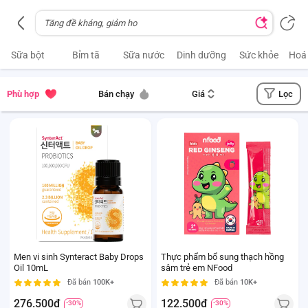
Sữa bột
Bỉm tã
Sữa nước
Dinh dưỡng
Sức khỏe
Hoá
Lọc
Phù hợp
Bán chạy
Giá
Men vi sinh Synteract Baby Drops
Thực phẩm bổ sung thạch hồng
Oil 10mL
sâm trẻ em NFood
Đã bán
100K+
Đã bán
10K+
276.500đ
122.500đ
-30%
-30%