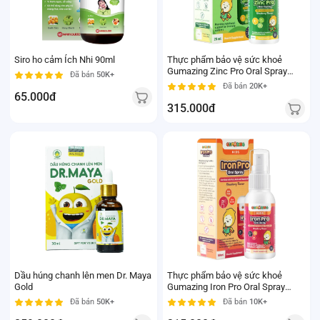
Siro ho cảm Ích Nhi 90ml
Thực phẩm bảo vệ sức khoẻ
Gumazing Zinc Pro Oral Spray
Đã bán
50K+
25ml
Đã bán
20K+
65.000đ
315.000đ
Dầu húng chanh lên men Dr. Maya
Thực phẩm bảo vệ sức khoẻ
Gold
Gumazing Iron Pro Oral Spray
50ml
Đã bán
50K+
Đã bán
10K+