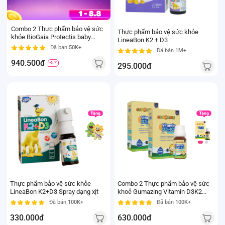
Combo 2 Thực phẩm bảo vệ sức
Thực phẩm bảo vệ sức khỏe
khỏe BioGaia Protectis baby
LineaBon K2 + D3
drops with vitamin D3
Đã bán
50K+
Đã bán
1M+
940.500đ
-5%
295.000đ
Thực phẩm bảo vệ sức khỏe
Combo 2 Thực phẩm bảo vệ sức
LineaBon K2+D3 Spray dạng xịt
khoẻ Gumazing Vitamin D3K2
Drops
Đã bán
100K+
Đã bán
100K+
330.000đ
630.000đ