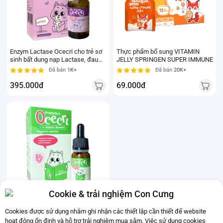
Enzym Lactase Ocecri cho trẻ sơ
Thực phẩm bổ sung VITAMIN
sinh bất dung nạp Lactase, đau
JELLY SPRINGEN SUPER IMMUNE
bụng quấy khóc
Đã bán
1K+
Đã bán
20K+
395.000đ
69.000đ
Cookie & trải nghiệm Con Cưng
Men vi sinh 10 chủng Probiotics
Ocecri
Cookies được sử dụng nhằm ghi nhận các thiết lập cần thiết để website
hoạt động ổn định và hỗ trợ trải nghiệm mua sắm. Việc sử dụng cookies
Đã bán
500+