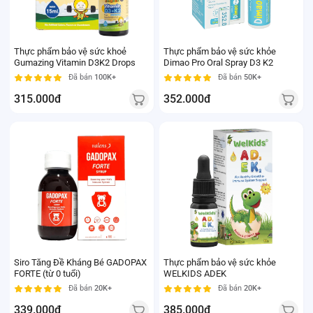
Thực phẩm bảo vệ sức khoẻ
Thực phẩm bảo vệ sức khỏe
Gumazing Vitamin D3K2 Drops
Dimao Pro Oral Spray D3 K2
Đã bán
100K+
Đã bán
50K+
315.000đ
352.000đ
Siro Tăng Đề Kháng Bé GADOPAX
Thực phẩm bảo vệ sức khỏe
FORTE (từ 0 tuổi)
WELKIDS ADEK
Đã bán
20K+
Đã bán
20K+
339.000đ
385.000đ