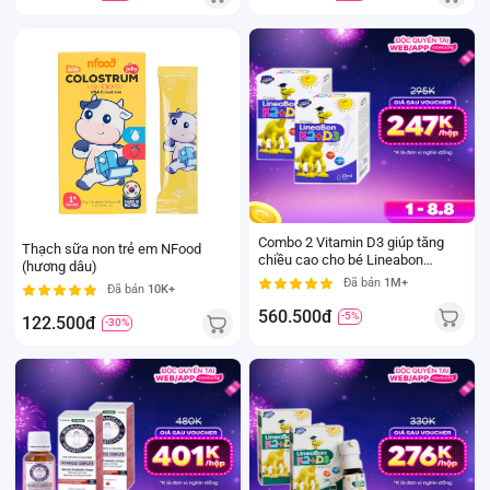
Combo 2 Vitamin D3 giúp tăng
Thạch sữa non trẻ em NFood
chiều cao cho bé Lineabon
(hương dâu)
K2+D3
Đã bán
1M+
Đã bán
10K+
560.500đ
-5%
122.500đ
-30%