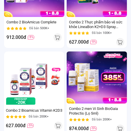
Combo 2 BioAmicus Complete
Combo 2 Thực phẩm bảo vệ sức
khỏe LineaBon K2+D3 Spray
Đã bán
500K+
dạng xịt
Đã bán
100K+
912.000đ
-5%
627.000đ
-5%
Combo 2 men Vi Sinh BioGaia
Combo 2 Bioamicus Vitamin K2D3
Protectis (Lọ 5ml)
Đã bán
200K+
Đã bán
200K+
627.000đ
-5%
874.000đ
-5%