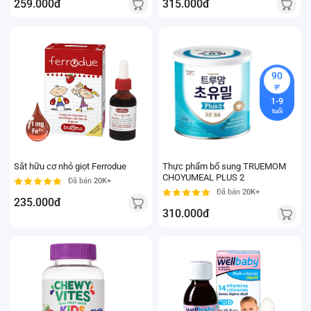
259.000đ
315.000đ
90
gr
1-9
tuổi
Sắt hữu cơ nhỏ giọt Ferrodue
Thực phẩm bổ sung TRUEMOM
CHOYUMEAL PLUS 2
Đã bán
20K+
Đã bán
20K+
235.000đ
310.000đ