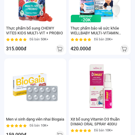
Thực phẩm bổ sung CHEWY
Thực phẩm bảo vệ sức khỏe
VITES KIDS MULTI-VIT + PROBIO
WELLBABY MULTI-VITAMIN
LIQUID
Đã bán
50K+
Đã bán
20K+
315.000đ
420.000đ
Men vi sinh dạng viên nhai Biogaia
Xịt bổ sung Vitamin D3 thuần
DIMAO ORAL SPRAY 400IU
Đã bán
10K+
Đã bán
10K+
159.000đ