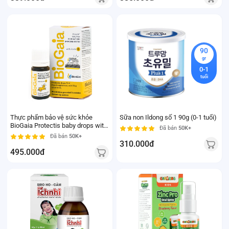
90
gr
0-1
tuổi
Thực phẩm bảo vệ sức khỏe
Sữa non Ildong số 1 90g (0-1 tuổi)
BioGaia Protectis baby drops with
Đã bán
50K+
vitamin D3
Đã bán
50K+
310.000đ
495.000đ