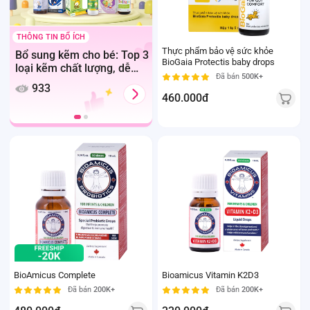
 TIN BỔ ÍCH
THÔNG TIN BỔ ÍCH
Thực phẩm bảo vệ sức khỏe
ng kẽm cho bé: Top 3
Tinh Dầu Húng Chanh
BioGaia Protectis baby drops
kẽm chất lượng, dễ
Minion Gold Có Tốt Không?
Đã bán
500K+
hóa cho bé 6 tháng
Bản Mới Dr.Maya Gold Có
33
1.2k
Gì Khác Biệt?
460.000đ
BioAmicus Complete
Bioamicus Vitamin K2D3
Đã bán
200K+
Đã bán
200K+