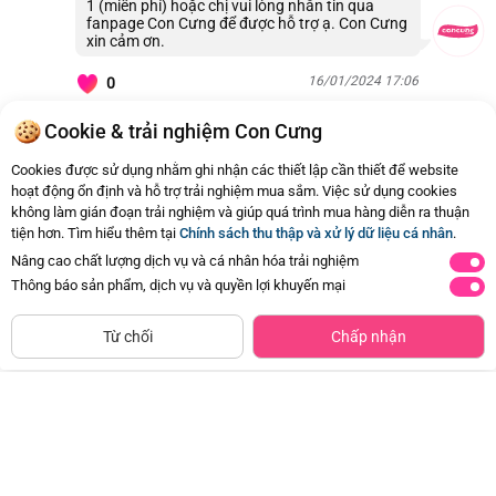
1 (miễn phí) hoặc chị vui lòng nhắn tin qua
fanpage Con Cưng để được hỗ trợ ạ. Con Cưng
xin cảm ơn.
16/01/2024 17:06
0
Cookie & trải nghiệm Con Cưng
Còn
19 Hỏi - Đáp khác
, Bấm vào để xem
Cookies được sử dụng nhằm ghi nhận các thiết lập cần thiết để website
hoạt động ổn định và hỗ trợ trải nghiệm mua sắm. Việc sử dụng cookies
không làm gián đoạn trải nghiệm và giúp quá trình mua hàng diễn ra thuận
tiện hơn. Tìm hiểu thêm tại
Chính sách thu thập và xử lý dữ liệu cá nhân
.
Nâng cao chất lượng dịch vụ và cá nhân hóa trải nghiệm
Thông báo sản phẩm, dịch vụ và quyền lợi khuyến mại
CHỈ BÁN TẠI CỬA HÀNG
Tìm Sản Phẩm Tương Tự
Từ chối
Chấp nhận
Thảm xốp hình thú 30x30cm, 10
Thảm xốp cao cấp hình khủng long
miếng
(60x60cm, 4 miếng)
Đã bán
1K+
Đã bán
20K+
122.500đ
-30%
178.500đ
-30%