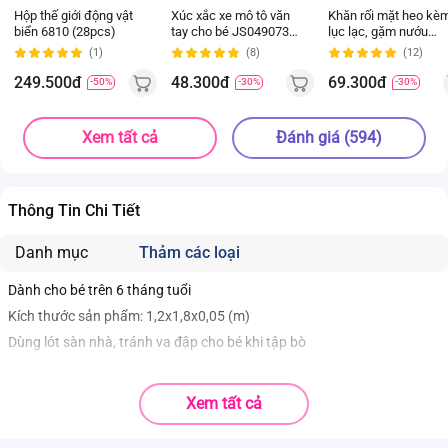
Hộp thế giới động vật
Xúc xắc xe mô tô văn
Khăn rối mặt heo kè
biển 6810 (28pcs)
tay cho bé JS049073
lục lạc, gặm nướu
(Đỏ)
(Hồng)
(1)
(8)
(12)
249.500đ
48.300đ
69.300đ
-50%
-30%
-30%
Xem tất cả
Đánh giá (594)
Thông Tin Chi Tiết
Danh mục
Thảm các loại
Dành cho bé trên 6 tháng tuổi
Kích thước sản phẩm: 1,2x1,8x0,05 (m)
Dùng lót sàn nhà, tránh va đập cho bé khi tập bò
Xem tất cả