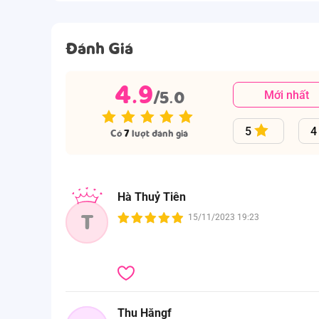
Đánh Giá
4.9
/5.0
Mới nhất
5
4
Có
7
lượt đánh giá
Hà Thuỷ Tiên
T
15/11/2023 19:23
Thu Hăngf