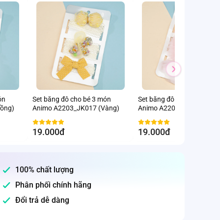
ón
Set băng đô cho bé 3 món
Set băng đô cho bé 3 món
ồng)
Animo A2203_JK017 (Vàng)
Animo A2203_JK016 (Hồn
19.000đ
19.000đ
100% chất lượng
Phân phối chính hãng
Đổi trả dễ dàng