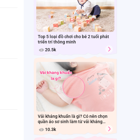
Top 5 loại đồ chơi cho bé 2 tuổi phát
triển trí thông minh
20.5k
Vải kháng khuẩn là gì? Có nên chọn
quần áo sơ sinh làm từ vải kháng
khuẩn cho bé?
10.3k