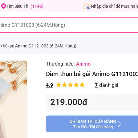
Nhập địa chỉ để mua hàn
Tìm Siêu Thị
(1146)
n bé gái Animo G1121003 (6-24M,Hồng)
Thương hiệu:
Animo
Đầm thun bé gái Animo G112100
4.9
7
đánh giá
219.000đ
CHỈ BÁN TẠI CỬA HÀNG
Tìm Siêu Thị Còn Hàng