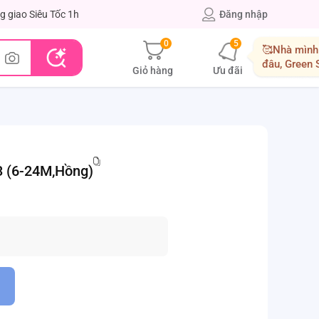
g giao Siêu Tốc 1h
Đăng nhập
0
5
🥰Nhà mình
đâu, Green
Giỏ hàng
Ưu đãi
đón
3 (6-24M,Hồng)