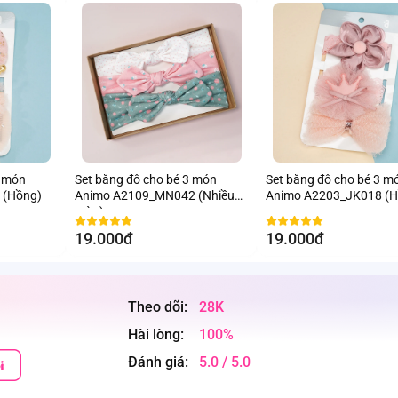
3 món
Set băng đô cho bé 3 món
Set băng đô cho bé 3 m
 (Hồng)
Animo A2109_MN042 (Nhiều
Animo A2203_JK018 (H
màu)
19.000đ
19.000đ
Theo dõi:
28K
Hài lòng:
100%
Đánh giá:
5.0 / 5.0