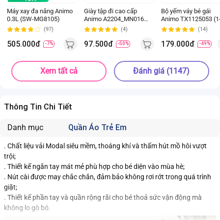
Máy xay đa năng Animo
Giày tập đi cao cấp
Bộ yếm váy bé gái
0.3L (SW-MG8105)
Animo A2204_MN016
Animo TX1125053 (1
(16-19,Hồng)
4Y, Kem-be, TT02)
(97)
(4)
(14)
505.000đ
97.500đ
179.000đ
-7%
-50%
-49%
Xem tất cả
Đánh giá (1147)
Thông Tin Chi Tiết
Danh mục
Quần Áo Trẻ Em
. Chất liệu vải Modal siêu mềm, thoáng khí và thấm hút mồ hôi vượt
trội;
. Thiết kế ngắn tay mát mẻ phù hợp cho bé diện vào mùa hè;
. Nút cài được may chắc chắn, đảm bảo không rơi rớt trong quá trình
giặt;
. Thiết kế phần tay và quần rộng rãi cho bé thoả sức vận động mà
không lo gò bó.