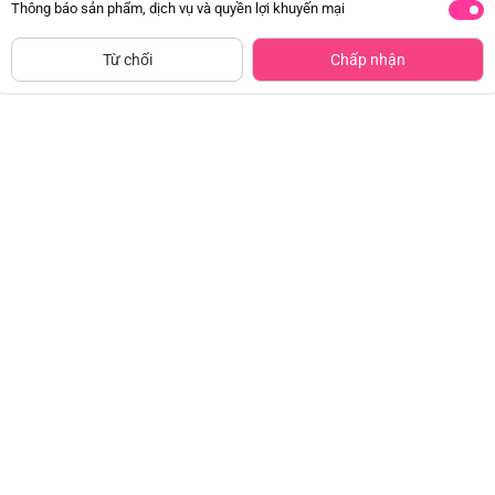
Thông báo sản phẩm, dịch vụ và quyền lợi khuyến mại
CHỈ BÁN TẠI CỬA HÀNG
Tìm Sản Phẩm Tương Tự
Từ chối
Chấp nhận
Giày tập đi cao cấp Animo
Bộ yếm váy bé gái Animo
A2204_MN016 (16-19,Hồng)
TX1125053 (1-4Y, Kem-be, TT02)
Đã bán
1K+
Đã bán
500+
97.500đ
179.000đ
-50%
-49%
Bộ yếm bé trai ngắn Animo
Bộ yếm bé trai ngắn Animo
HN1125007 (1-4Y,Kem-nâu, NN02)
HN1125003 (1-4Y,Trắng-đỏ, TT02)
Đã bán
500+
Đã bán
500+