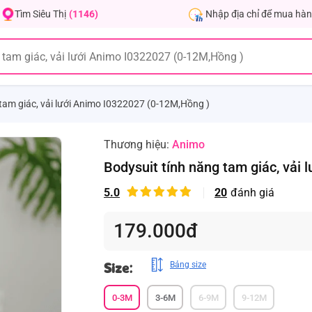
Nhập địa chỉ để mua hàn
Tìm Siêu Thị
(1146)
tam giác, vải lưới Animo I0322027 (0-12M,Hồng )
Thương hiệu:
Animo
Bodysuit tính năng tam giác, vải
5.0
20
đánh giá
179.000đ
Size:
Bảng size
0-3M
3-6M
6-9M
9-12M