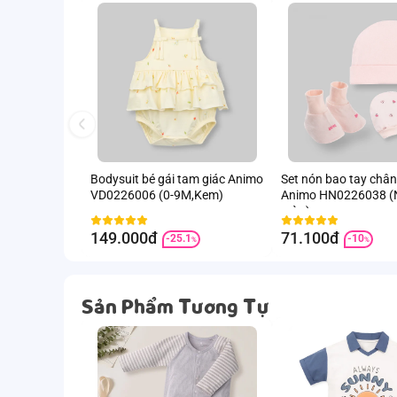
Bodysuit bé gái tam giác Animo
Set nón bao tay chân
VD0226006 (0-9M,Kem)
Animo HN0226038 (
màu)
149.000đ
71.100đ
-25.1
-10
%
%
Sản Phẩm Tương Tự