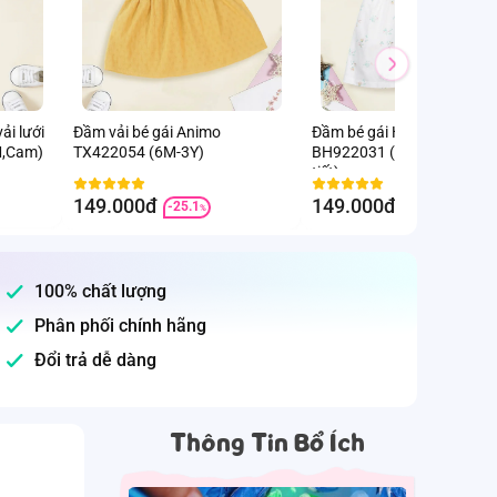
ải lưới
Đầm vải bé gái Animo
Đầm bé gái Hoa và bé Ani
M,Cam)
TX422054 (6M-3Y)
BH922031 (6M-6Y,Trắng h
tiết)
149.000đ
149.000đ
-25.1
-25.1
%
%
100% chất lượng
Phân phối chính hãng
Đổi trả dễ dàng
Thông Tin Bổ Ích