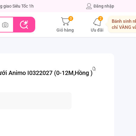
g giao Siêu Tốc 1h
Đăng nhập
0
2
Bánh sinh n
chỉ VÀNG v
Giỏ hàng
Ưu đãi
 lưới Animo I0322027 (0-12M,Hồng )