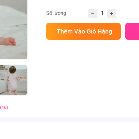
Số lượng
Thêm Vào Giỏ Hàng
(
16
)