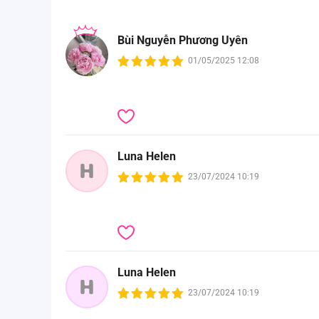
. Cúc bấm đảm bảo độ bền và chắc chắn khi sử d
. Thiết kế vai gập độc đáo, ngộ nghĩnh.
Bùi Nguyễn Phương Uyên
Đặc điểm chất liệu
01/05/2025 12:08
. Chất liệu vải Modal siêu mềm, thoáng khí và thấm
Luna Helen
H
23/07/2024 10:19
Luna Helen
H
23/07/2024 10:19