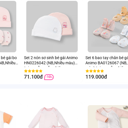
 bé gái bo
Set 2 nón sơ sinh bé gái Animo
Set 6 bao tay chân bé g
NB,Nhiều
HN0226042 (NB,Nhiều màu)
Animo BA0126067 (NB, 
*giao mẫu ngẫu nhiên
màu) *giao ngẫu nhiên
71.100đ
119.000đ
-10
%