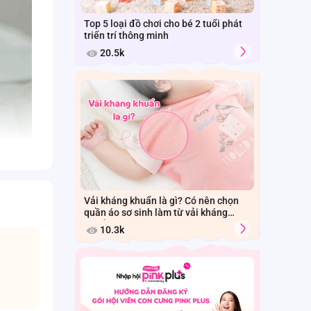
Top 5 loại đồ chơi cho bé 2 tuổi phát
triển trí thông minh
20.5k
Vải kháng khuẩn là gì? Có nên chọn
quần áo sơ sinh làm từ vải kháng
khuẩn cho bé?
10.3k