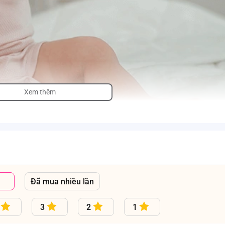
Xem thêm
Đã mua nhiều lần
3
2
1
g thay bỉm cho bé ở tư thế nằm;