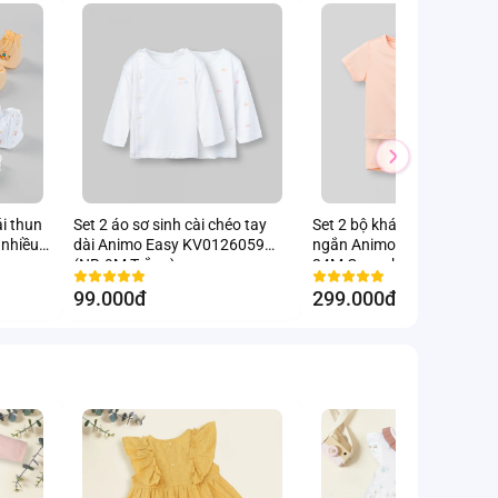
ái thun
Set 2 áo sơ sinh cài chéo tay
Set 2 bộ kháng khuẩn mod
nhiều
dài Animo Easy KV0126059
ngắn Animo VD0126014 (0
(NB-9M,Trắng)
24M,Cam nhạt-cam sọc,N
99.000đ
299.000đ
-14.3
%