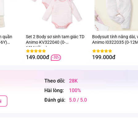
ắn quần
Set 2 Body sơ sinh tam giác TD
Bodysuit tính năng dài, v
-6Y)
Animo KV322040 (0-
Animo I0322035 (0-12
12M,Hồng)
149.000đ
199.000đ
-32
%
Theo dõi:
28K
Hài lòng:
100%
Đánh giá:
5.0 / 5.0