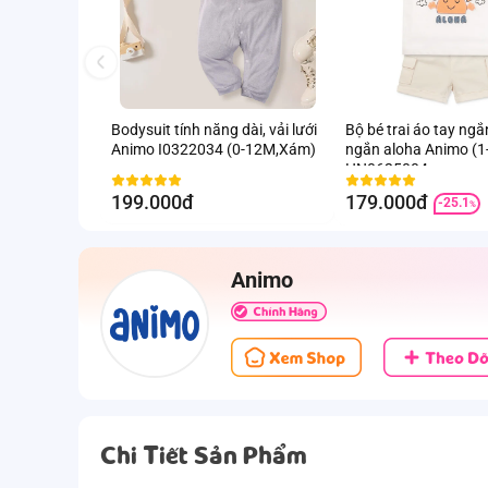
Bodysuit tính năng dài, vải lưới
Bộ bé trai áo tay ng
Animo I0322034 (0-12M,Xám)
ngắn aloha Animo (1
HN0625004
199.000đ
179.000đ
-25.1
%
Animo
Chi Tiết Sản Phẩm